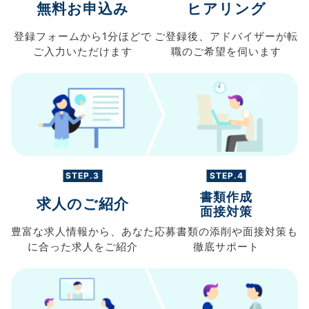
無料お申込み
ヒアリング
登録フォームから
1分ほどで
ご登録後、
アドバイザーが転
ご入力
いただけます
職の
ご希望を伺います
STEP.3
STEP.4
書類作成
求人のご紹介
面接対策
豊富な求人情報から、
あなた
応募書類の
添削や面接対策も
に合った求人を
ご紹介
徹底サポート