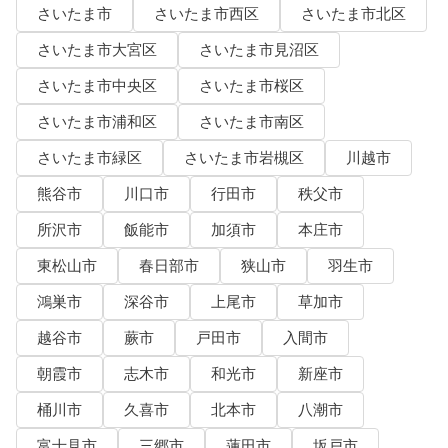
さいたま市
さいたま市西区
さいたま市北区
さいたま市大宮区
さいたま市見沼区
さいたま市中央区
さいたま市桜区
さいたま市浦和区
さいたま市南区
さいたま市緑区
さいたま市岩槻区
川越市
熊谷市
川口市
行田市
秩父市
所沢市
飯能市
加須市
本庄市
東松山市
春日部市
狭山市
羽生市
鴻巣市
深谷市
上尾市
草加市
越谷市
蕨市
戸田市
入間市
朝霞市
志木市
和光市
新座市
桶川市
久喜市
北本市
八潮市
富士見市
三郷市
蓮田市
坂戸市