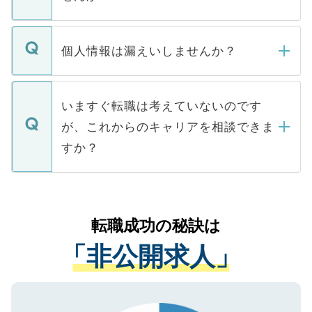
下記の理由によって、一般には公開してい
ません。
転職・入職を強要することは一切ありませ
ん。また、仮に応募先から内定をいただい
個人情報は漏えいしませんか？
■応募殺到を避けるため 人気のある医療機
たとしても、ご本人が納得しない限り、内
関を公にしてしまうと、応募が殺到する場
定を承諾する必要はありません。内定先へ
個人情報が漏えいすることはありませんの
合があります。 選考を効率よく行うため
の辞退の連絡はキャリアパートナーが行い
で、ご安心ください。当サイトからの登録
いますぐ転職は考えていないのです
に、医療機関が求める条件に合った人材の
ますので、ご安心ください。
などで収集したご登録者様の個人情報は、
が、これからのキャリアを相談できま
みを人材紹介会社に依頼するケースが増え
ご本人のキャリアアップおよび転職活動の
ています。
すか？
支援を目的に使用いたします。お預かりし
ているすべての個人データはご本人の許可
お気軽にご相談ください。先生専任のキャ
なく、医療機関側に開示したり、第三者に
リアパートナーが将来のご希望などをおう
提供することは一切ありません。また弊社
かがいして、現在の医療機関の状況や紹介
転職成功の秘訣は
は、個人情報の取り扱いについての厳密な
経験をまじえながら、適切なアドバイスを
管理基準を満たした事業者のみに付与され
「非公開求人」
させていただきます。すぐにご転職をされ
る、プライバシーマークを取得済みです。
ない方には、長期的なサポートが可能です
ご登録いただいた個人情報は、SSL（デー
ので、まずはご登録ください。
タ暗号化）によって保護されていますの
で、機密保持に関してもご安心ください。