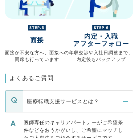
STEP.5
STEP.6
内定・入職
面接
アフターフォロー
面接が不安な方へ、
面接への
年収交渉や
入社日調整まで、
同席も
行っています
内定後もバックアップ
よくあるご質問
医療転職支援サービスとは？
医師専任のキャリアパートナーがご希望条
件などをおうかがいし、ご希望にマッチし
たご入職先をご紹介するサービスです。