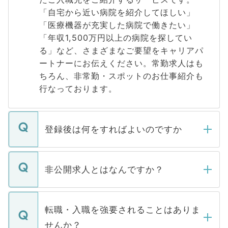
「自宅から近い病院を紹介してほしい」
「医療機器が充実した病院で働きたい」
「年収1,500万円以上の病院を探してい
る」など、さまざまなご要望をキャリアパ
ートナーにお伝えください。常勤求人はも
ちろん、非常勤・スポットのお仕事紹介も
行なっております。
登録後は何をすればよいのですか
ご登録いただきましたら、弊社担当者がご
登録内容を確認し、その後メールもしくは
非公開求人とはなんですか？
お電話にて次のステップのご案内をいたし
ます。通常、5営業日以内にはご連絡をせて
マイナビDOCTORで取り扱っている求人の
いただきますので、しばらくお待ちくださ
うち約3割は、Webサイトからご覧いただ
転職・入職を強要されることはありま
い。
けない「非公開求人」です。非公開求人は
せんか？