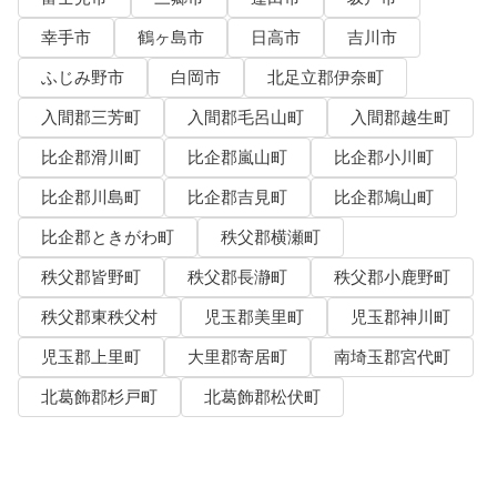
幸手市
鶴ヶ島市
日高市
吉川市
ふじみ野市
白岡市
北足立郡伊奈町
入間郡三芳町
入間郡毛呂山町
入間郡越生町
比企郡滑川町
比企郡嵐山町
比企郡小川町
比企郡川島町
比企郡吉見町
比企郡鳩山町
比企郡ときがわ町
秩父郡横瀬町
秩父郡皆野町
秩父郡長瀞町
秩父郡小鹿野町
秩父郡東秩父村
児玉郡美里町
児玉郡神川町
児玉郡上里町
大里郡寄居町
南埼玉郡宮代町
北葛飾郡杉戸町
北葛飾郡松伏町