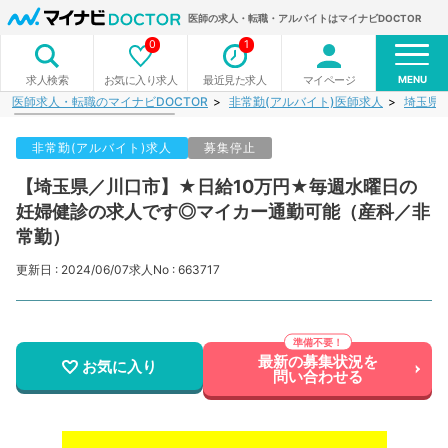
医師の求人・転職・アルバイトはマイナビDOCTOR
0
1
MENU
お気に入り求人
最近見た求人
マイページ
求人検索
医師求人・転職のマイナビDOCTOR
非常勤(アルバイト)医師求人
埼玉県
非常勤(アルバイト)求人
募集停止
【埼玉県／川口市】★日給10万円★毎週水曜日の
妊婦健診の求人です◎マイカー通勤可能（産科／非
常勤）
更新日 : 2024/06/07
求人No : 663717
最新の募集状況を
お気に入り
問い合わせる