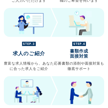
ご入力
いただけます
職の
ご希望を伺います
STEP.3
STEP.4
書類作成
求人のご紹介
面接対策
豊富な求人情報から、
あなた
応募書類の
添削や面接対策も
に合った求人を
ご紹介
徹底サポート