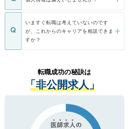
■応募殺到を避けるため 人気のある医療機
たとしても、ご本人が納得しない限り、内
関を公にしてしまうと、応募が殺到する場
定を承諾する必要はありません。内定先へ
個人情報が漏えいすることはありませんの
合があります。 選考を効率よく行うため
の辞退の連絡はキャリアパートナーが行い
で、ご安心ください。当サイトからの登録
いますぐ転職は考えていないのです
に、医療機関が求める条件に合った人材の
ますので、ご安心ください。
などで収集したご登録者様の個人情報は、
が、これからのキャリアを相談できま
みを人材紹介会社に依頼するケースが増え
ご本人のキャリアアップおよび転職活動の
ています。
すか？
支援を目的に使用いたします。お預かりし
ているすべての個人データはご本人の許可
お気軽にご相談ください。先生専任のキャ
なく、医療機関側に開示したり、第三者に
リアパートナーが将来のご希望などをおう
提供することは一切ありません。また弊社
かがいして、現在の医療機関の状況や紹介
転職成功の秘訣は
は、個人情報の取り扱いについての厳密な
経験をまじえながら、適切なアドバイスを
管理基準を満たした事業者のみに付与され
「非公開求人」
させていただきます。すぐにご転職をされ
る、プライバシーマークを取得済みです。
ない方には、長期的なサポートが可能です
ご登録いただいた個人情報は、SSL（デー
ので、まずはご登録ください。
タ暗号化）によって保護されていますの
で、機密保持に関してもご安心ください。