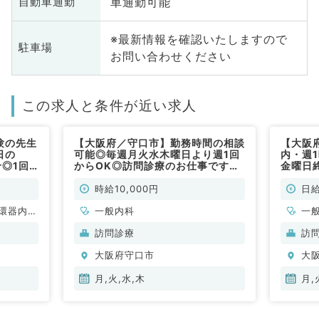
車通勤可能
自動車通勤
※最新情報を確認いたしますので
駐車場
お問い合わせください
この求人と条件が近い求人
験の先生
【大阪府／守口市】勤務時間の相談
【大阪
日の
可能◎毎週月火水木曜日より週1回
内・週
◎1回5
からOK◎訪問診療のお仕事です
金曜日
（内科系
（一般内科／非常勤）
のお仕
時給10,000円
日給
環器内
一般内科
一
内科、内
訪問診療
訪
科、老年
大阪府守口市
大
全般、一
月,火,水,木
月,