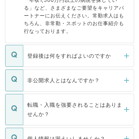
「年収1,500万円以上の病院を探してい
る」など、さまざまなご要望をキャリアパ
ートナーにお伝えください。常勤求人はも
ちろん、非常勤・スポットのお仕事紹介も
行なっております。
登録後は何をすればよいのですか
ご登録いただきましたら、弊社担当者がご
登録内容を確認し、その後メールもしくは
非公開求人とはなんですか？
お電話にて次のステップのご案内をいたし
ます。通常、5営業日以内にはご連絡をせて
マイナビDOCTORで取り扱っている求人の
いただきますので、しばらくお待ちくださ
うち約3割は、Webサイトからご覧いただ
転職・入職を強要されることはありま
い。
けない「非公開求人」です。非公開求人は
せんか？
下記の理由によって、一般には公開してい
ません。
転職・入職を強要することは一切ありませ
ん。また、仮に応募先から内定をいただい
個人情報は漏えいしませんか？