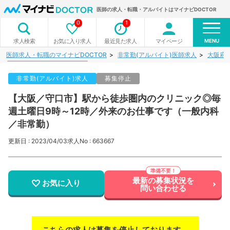
医師の求人・転職・アルバイトはマイナビDOCTOR
0
1
MENU
お気に入り求人
最近見た求人
マイページ
求人検索
医師求人・転職のマイナビDOCTOR
非常勤(アルバイト)医師求人
大阪府
非常勤(アルバイト)求人
募集停止
【大阪／守口市】駅から徒歩圏内のクリニック◎毎
週土曜日9時～12時／外来のお仕事です（一般内科
／非常勤）
更新日 : 2023/04/03
求人No : 663667
最新の募集状況を
お気に入り
問い合わせる
こちらの求人は募集を停止しております。