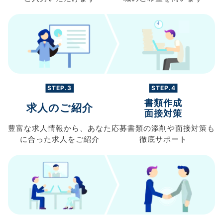
STEP.3
STEP.4
書類作成
求人のご紹介
面接対策
豊富な求人情報から、
あなた
応募書類の
添削や面接対策も
に合った求人を
ご紹介
徹底サポート