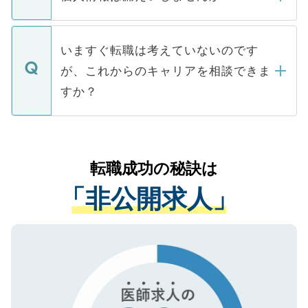
■応募殺到を避けるため 人気のある医療機
たとしても、ご本人が納得しない限り、内
関を公にしてしまうと、応募が殺到する場
定を承諾する必要はありません。内定先へ
個人情報が漏えいすることはありませんの
合があります。 選考を効率よく行うため
の辞退の連絡はキャリアパートナーが行い
で、ご安心ください。当サイトからの登録
いますぐ転職は考えていないのです
に、医療機関が求める条件に合った人材の
ますので、ご安心ください。
などで収集したご登録者様の個人情報は、
が、これからのキャリアを相談できま
みを人材紹介会社に依頼するケースが増え
ご本人のキャリアアップおよび転職活動の
ています。
すか？
支援を目的に使用いたします。お預かりし
ているすべての個人データはご本人の許可
お気軽にご相談ください。先生専任のキャ
なく、医療機関側に開示したり、第三者に
リアパートナーが将来のご希望などをおう
提供することは一切ありません。また弊社
かがいして、現在の医療機関の状況や紹介
転職成功の秘訣は
は、個人情報の取り扱いについての厳密な
経験をまじえながら、適切なアドバイスを
管理基準を満たした事業者のみに付与され
「非公開求人」
させていただきます。すぐにご転職をされ
る、プライバシーマークを取得済みです。
ない方には、長期的なサポートが可能です
ご登録いただいた個人情報は、SSL（デー
ので、まずはご登録ください。
タ暗号化）によって保護されていますの
で、機密保持に関してもご安心ください。