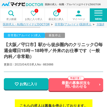
医師の求人・転職・アルバイトはマイナビDOCTOR
0
1
MENU
お気に入り求人
最近見た求人
マイページ
求人検索
医師求人・転職のマイナビDOCTOR
非常勤(アルバイト)医師求人
大阪府
非常勤(アルバイト)求人
募集停止
【大阪／守口市】駅から徒歩圏内のクリニック◎毎
週金曜日15時～18時半／外来のお仕事です（一般
内科／非常勤）
更新日 : 2023/04/03
求人No : 663666
最新の募集状況を
お気に入り
問い合わせる
こちらの求人は募集を停止しております。