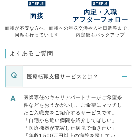
STEP.5
STEP.6
内定・入職
面接
アフターフォロー
面接が不安な方へ、
面接への
年収交渉や
入社日調整まで、
同席も
行っています
内定後もバックアップ
よくあるご質問
医療転職支援サービスとは？
医師専任のキャリアパートナーがご希望条
件などをおうかがいし、ご希望にマッチし
たご入職先をご紹介するサービスです。
「自宅から近い病院を紹介してほしい」
「医療機器が充実した病院で働きたい」
「年収1,500万円以上の病院を探してい