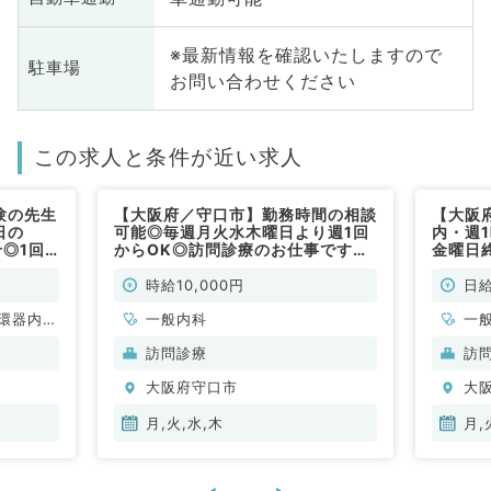
※最新情報を確認いたしますので
駐車場
お問い合わせください
この求人と条件が近い求人
験の先生
【大阪府／守口市】勤務時間の相談
【大阪
日の
可能◎毎週月火水木曜日より週1回
内・週
◎1回5
からOK◎訪問診療のお仕事です
金曜日
（内科系
（一般内科／非常勤）
のお仕
時給10,000円
日給
環器内
一般内科
一
内科、内
訪問診療
訪
科、老年
大阪府守口市
大
全般、一
月,火,水,木
月,