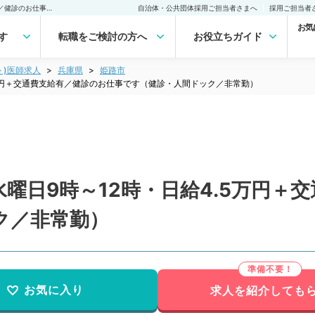
【兵庫県／姫路市】毎週水曜日9時～12時・日給4.5万円＋交通費支給有／健診のお仕事です（健診・人間ドック／非常勤）非常勤(アルバイト)の求人｜医師の求人・転職・アルバイトは【マイナビDOCTOR】
自治体・公共団体採用ご担当者さまへ
採用ご担当者
お気
す
転職をご検討の方へ
お役立ちガイド
ト)医師求人
兵庫県
姫路市
5万円＋交通費支給有／健診のお仕事です（健診・人間ドック／非常勤）
曜日9時～12時・日給4.5万円＋
ク／非常勤）
お気に入り
求人を紹介しても