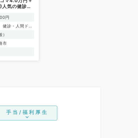
コマ4.0万円＋
◎人気の健診の
（一般内科／非
000円
、健診・人間ドッ
般）
路市
手当/福利厚生