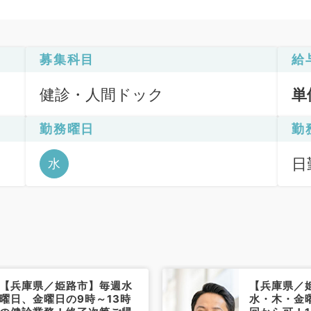
募集科目
給
健診・人間ドック
単
勤務曜日
勤
日
水
【兵庫県／姫路市】毎週水
【兵庫県／
曜日、金曜日の9時～13時
水・木・金