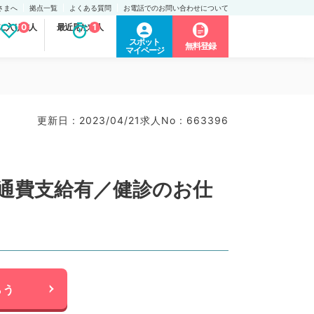
さまへ
拠点一覧
よくある質問
お電話でのお問い合わせについて
に入り求人
0
最近見た求人
1
スポット
無料登録
マイページ
更新日 : 2023/04/21
求人No : 663396
交通費支給有／健診のお仕
らう