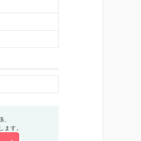
係、
します。