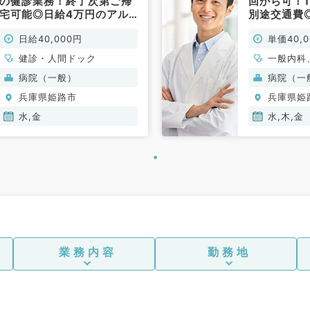
の健診業務！終了次第ご帰
回から可！1
宅可能◎日給4万円のアル
別途交通費
バイトです（健診・人間ド
お仕事です
日給40,000円
単価40,
ッグ／非常勤）
常勤）
健診・人間ドック
一般内科
ク
病院（一般）
病院（一
兵庫県姫路市
兵庫県姫
水,金
水,木,金
業務内容
勤務地