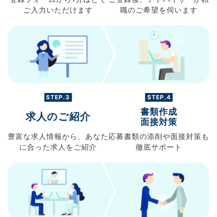
ご入力
いただけます
職の
ご希望を伺います
STEP.3
STEP.4
書類作成
求人のご紹介
面接対策
豊富な求人情報から、
あなた
応募書類の
添削や面接対策も
に合った求人を
ご紹介
徹底サポート