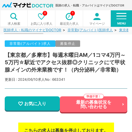
医師の求人・転職・アルバイトはマイナビDOCTOR
0
1
MENU
お気に入り求人
最近見た求人
マイページ
求人検索
医師求人・転職のマイナビDOCTOR
非常勤(アルバイト)医師求人
東京都
非常勤(アルバイト)求人
募集停止
【東京都／多摩市】毎週木曜日AM／1コマ4万円～
5万円☆駅近でアクセス抜群◎クリニックにて甲状
腺メインの外来業務です！（内分泌科／非常勤）
更新日 : 2024/06/10
求人No : 663341
最新の募集状況を
お気に入り
問い合わせる
こちらの求人は募集を停止しております。