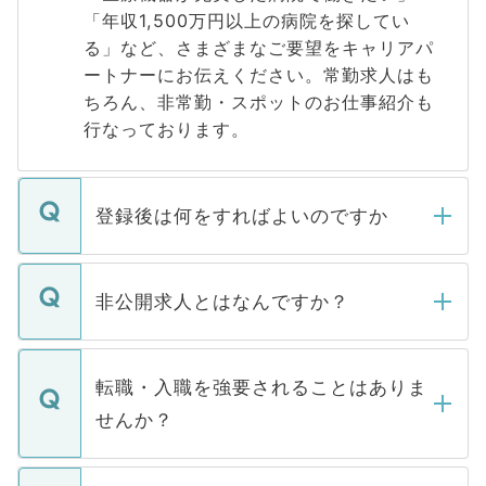
「年収1,500万円以上の病院を探してい
る」など、さまざまなご要望をキャリアパ
ートナーにお伝えください。常勤求人はも
ちろん、非常勤・スポットのお仕事紹介も
行なっております。
登録後は何をすればよいのですか
ご登録いただきましたら、弊社担当者がご
登録内容を確認し、その後メールもしくは
非公開求人とはなんですか？
お電話にて次のステップのご案内をいたし
ます。通常、5営業日以内にはご連絡をせて
マイナビDOCTORで取り扱っている求人の
いただきますので、しばらくお待ちくださ
うち約3割は、Webサイトからご覧いただ
転職・入職を強要されることはありま
い。
けない「非公開求人」です。非公開求人は
せんか？
下記の理由によって、一般には公開してい
ません。
転職・入職を強要することは一切ありませ