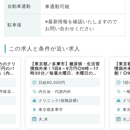
車通勤可能
自動車通勤
※最新情報を確認いたしますので
駐車場
お問い合わせください
この求人と条件が近い求人
カのクリ
【東京都／多摩市】糖尿病・生活習
【東京
万円のバ
慣病外来！1回8～9万円◎9時～17
慣病外
集（内科
時30分／毎週火曜日、木曜日の募
能！◎9
集です（内分泌科・代謝内科、甲状
曜日の
腺内科／非常勤）
科、甲
日給80,000円
1回
呼吸器内
内分泌・代謝内科
一
・代謝内
臓
クリニック(保険診療)
ク
、血液内
東京都多摩市
東
火,木
火,