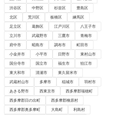
渋谷区
中野区
杉並区
豊島区
北区
荒川区
板橋区
練馬区
足立区
葛飾区
江戸川区
八王子市
立川市
武蔵野市
三鷹市
青梅市
府中市
昭島市
調布市
町田市
小金井市
小平市
日野市
東村山市
国分寺市
国立市
福生市
狛江市
東大和市
清瀬市
東久留米市
武蔵村山市
多摩市
稲城市
羽村市
あきる野市
西東京市
西多摩郡瑞穂町
西多摩郡日の出町
西多摩郡檜原村
西多摩郡奥多摩町
大島町
利島村