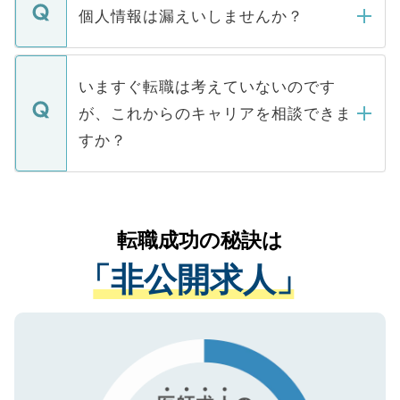
ん。また、仮に応募先から内定をいただい
個人情報は漏えいしませんか？
■応募殺到を避けるため 人気のある医療機
たとしても、ご本人が納得しない限り、内
関を公にしてしまうと、応募が殺到する場
定を承諾する必要はありません。内定先へ
個人情報が漏えいすることはありませんの
合があります。 選考を効率よく行うため
の辞退の連絡はキャリアパートナーが行い
で、ご安心ください。当サイトからの登録
いますぐ転職は考えていないのです
に、医療機関が求める条件に合った人材の
ますので、ご安心ください。
などで収集したご登録者様の個人情報は、
が、これからのキャリアを相談できま
みを人材紹介会社に依頼するケースが増え
ご本人のキャリアアップおよび転職活動の
ています。
すか？
支援を目的に使用いたします。お預かりし
ているすべての個人データはご本人の許可
お気軽にご相談ください。先生専任のキャ
なく、医療機関側に開示したり、第三者に
リアパートナーが将来のご希望などをおう
提供することは一切ありません。また弊社
かがいして、現在の医療機関の状況や紹介
転職成功の秘訣は
は、個人情報の取り扱いについての厳密な
経験をまじえながら、適切なアドバイスを
管理基準を満たした事業者のみに付与され
「非公開求人」
させていただきます。すぐにご転職をされ
る、プライバシーマークを取得済みです。
ない方には、長期的なサポートが可能です
ご登録いただいた個人情報は、SSL（デー
ので、まずはご登録ください。
タ暗号化）によって保護されていますの
で、機密保持に関してもご安心ください。