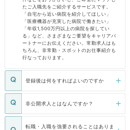
たご入職先をご紹介するサービスです。
「自宅から近い病院を紹介してほしい」
「医療機器が充実した病院で働きたい」
「年収1,500万円以上の病院を探してい
る」など、さまざまなご要望をキャリアパ
ートナーにお伝えください。常勤求人はも
ちろん、非常勤・スポットのお仕事紹介も
行なっております。
登録後は何をすればよいのですか
ご登録いただきましたら、弊社担当者がご
登録内容を確認し、その後メールもしくは
非公開求人とはなんですか？
お電話にて次のステップのご案内をいたし
ます。通常、5営業日以内にはご連絡をせて
マイナビDOCTORで取り扱っている求人の
いただきますので、しばらくお待ちくださ
うち約3割は、Webサイトからご覧いただ
転職・入職を強要されることはありま