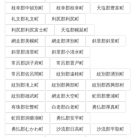
枝幸郡中頓別町
枝幸郡枝幸町
天塩郡豊富町
礼文郡礼文町
利尻郡利尻町
利尻郡利尻富士町
天塩郡幌延町
網走郡美幌町
網走郡津別町
斜里郡斜里町
斜里郡清里町
斜里郡小清水町
常呂郡訓子府町
常呂郡置戸町
常呂郡佐呂間町
紋別郡遠軽町
紋別郡湧別町
紋別郡滝上町
紋別郡興部町
紋別郡西興部村
紋別郡雄武町
網走郡大空町
虻田郡豊浦町
有珠郡壮瞥町
白老郡白老町
勇払郡厚真町
虻田郡洞爺湖町
勇払郡安平町
勇払郡むかわ町
沙流郡日高町
沙流郡平取町