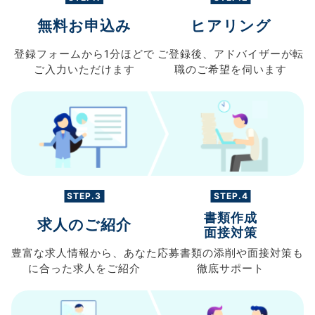
無料お申込み
ヒアリング
登録フォームから
1分ほどで
ご登録後、
アドバイザーが転
ご入力
いただけます
職の
ご希望を伺います
STEP.3
STEP.4
書類作成
求人のご紹介
面接対策
豊富な求人情報から、
あなた
応募書類の
添削や面接対策も
に合った求人を
ご紹介
徹底サポート