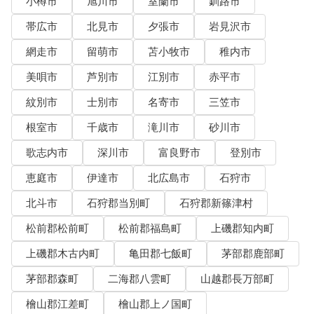
小樽市
旭川市
室蘭市
釧路市
帯広市
北見市
夕張市
岩見沢市
網走市
留萌市
苫小牧市
稚内市
美唄市
芦別市
江別市
赤平市
紋別市
士別市
名寄市
三笠市
根室市
千歳市
滝川市
砂川市
歌志内市
深川市
富良野市
登別市
恵庭市
伊達市
北広島市
石狩市
北斗市
石狩郡当別町
石狩郡新篠津村
松前郡松前町
松前郡福島町
上磯郡知内町
上磯郡木古内町
亀田郡七飯町
茅部郡鹿部町
茅部郡森町
二海郡八雲町
山越郡長万部町
檜山郡江差町
檜山郡上ノ国町