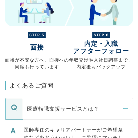
STEP.5
STEP.6
内定・入職
面接
アフターフォロー
面接が不安な方へ、
面接への
年収交渉や
入社日調整まで、
同席も
行っています
内定後もバックアップ
よくあるご質問
医療転職支援サービスとは？
医師専任のキャリアパートナーがご希望条
件などをおうかがいし、ご希望にマッチし