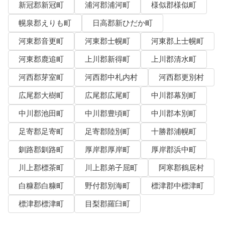
新冠郡新冠町
浦河郡浦河町
様似郡様似町
幌泉郡えりも町
日高郡新ひだか町
河東郡音更町
河東郡士幌町
河東郡上士幌町
河東郡鹿追町
上川郡新得町
上川郡清水町
河西郡芽室町
河西郡中札内村
河西郡更別村
広尾郡大樹町
広尾郡広尾町
中川郡幕別町
中川郡池田町
中川郡豊頃町
中川郡本別町
足寄郡足寄町
足寄郡陸別町
十勝郡浦幌町
釧路郡釧路町
厚岸郡厚岸町
厚岸郡浜中町
川上郡標茶町
川上郡弟子屈町
阿寒郡鶴居村
白糠郡白糠町
野付郡別海町
標津郡中標津町
標津郡標津町
目梨郡羅臼町