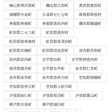
檜山郡厚沢部町
爾志郡乙部町
奥尻郡奥尻町
瀬棚郡今金町
久遠郡せたな町
島牧郡島牧村
寿都郡寿都町
寿都郡黒松内町
磯谷郡蘭越町
虻田郡ニセコ町
虻田郡真狩村
虻田郡留寿都村
虻田郡喜茂別町
虻田郡京極町
虻田郡倶知安町
岩内郡共和町
岩内郡岩内町
古宇郡泊村
古宇郡神恵内村
積丹郡積丹町
古平郡古平町
余市郡仁木町
余市郡余市町
余市郡赤井川村
空知郡南幌町
空知郡奈井江町
空知郡上砂川町
夕張郡由仁町
夕張郡長沼町
夕張郡栗山町
樺戸郡月形町
樺戸郡浦臼町