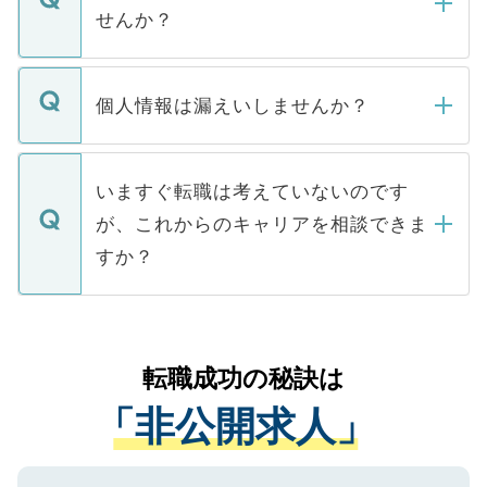
い。
けない「非公開求人」です。非公開求人は
せんか？
下記の理由によって、一般には公開してい
ません。
転職・入職を強要することは一切ありませ
ん。また、仮に応募先から内定をいただい
個人情報は漏えいしませんか？
■応募殺到を避けるため 人気のある医療機
たとしても、ご本人が納得しない限り、内
関を公にしてしまうと、応募が殺到する場
定を承諾する必要はありません。内定先へ
個人情報が漏えいすることはありませんの
合があります。 選考を効率よく行うため
の辞退の連絡はキャリアパートナーが行い
で、ご安心ください。当サイトからの登録
いますぐ転職は考えていないのです
に、医療機関が求める条件に合った人材の
ますので、ご安心ください。
などで収集したご登録者様の個人情報は、
が、これからのキャリアを相談できま
みを人材紹介会社に依頼するケースが増え
ご本人のキャリアアップおよび転職活動の
ています。
すか？
支援を目的に使用いたします。お預かりし
ているすべての個人データはご本人の許可
お気軽にご相談ください。先生専任のキャ
なく、医療機関側に開示したり、第三者に
リアパートナーが将来のご希望などをおう
提供することは一切ありません。また弊社
かがいして、現在の医療機関の状況や紹介
転職成功の秘訣は
は、個人情報の取り扱いについての厳密な
経験をまじえながら、適切なアドバイスを
管理基準を満たした事業者のみに付与され
「非公開求人」
させていただきます。すぐにご転職をされ
る、プライバシーマークを取得済みです。
ない方には、長期的なサポートが可能です
ご登録いただいた個人情報は、SSL（デー
ので、まずはご登録ください。
タ暗号化）によって保護されていますの