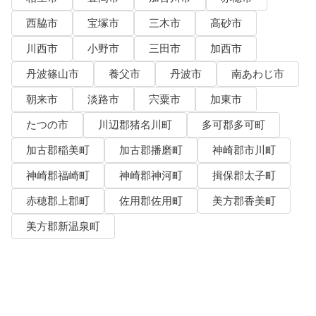
西脇市
宝塚市
三木市
高砂市
川西市
小野市
三田市
加西市
丹波篠山市
養父市
丹波市
南あわじ市
朝来市
淡路市
宍粟市
加東市
たつの市
川辺郡猪名川町
多可郡多可町
加古郡稲美町
加古郡播磨町
神崎郡市川町
神崎郡福崎町
神崎郡神河町
揖保郡太子町
赤穂郡上郡町
佐用郡佐用町
美方郡香美町
美方郡新温泉町