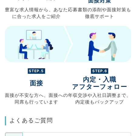
面接対策
豊富な求人情報から、
あなた
応募書類の
添削や面接対策も
に合った求人を
ご紹介
徹底サポート
STEP.5
STEP.6
内定・入職
面接
アフターフォロー
面接が不安な方へ、
面接への
年収交渉や
入社日調整まで、
同席も
行っています
内定後もバックアップ
よくあるご質問