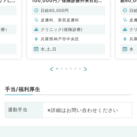
リアにあ
100,000円／保険診療外来対応・
給60,
お仕事で
問診などのお仕事です！（皮膚科・
問診な
美容皮膚科／非常勤）
美容皮
日給60,000円
日給
皮膚科、美容皮膚科
皮
診療）
クリニック(保険診療)
ク
兵庫県神戸市中央区
兵
水,土,日
水
<
>
手当/福利厚生
※詳細はお問い合わせください
通勤手当