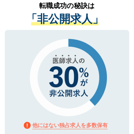
かがいして、現在の医療機関の状況や紹介
転職成功の秘訣は
は、個人情報の取り扱いについての厳密な
経験をまじえながら、適切なアドバイスを
管理基準を満たした事業者のみに付与され
「非公開求人」
させていただきます。すぐにご転職をされ
る、プライバシーマークを取得済みです。
ない方には、長期的なサポートが可能です
ご登録いただいた個人情報は、SSL（デー
ので、まずはご登録ください。
タ暗号化）によって保護されていますの
で、機密保持に関してもご安心ください。
他にはない独占求人を多数保有