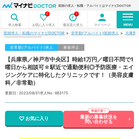
医師の求人・転職・アルバイトはマイナビDOCTOR
0
1
MENU
お気に入り求人
最近見た求人
マイページ
求人検索
医師求人・転職のマイナビDOCTOR
非常勤(アルバイト)医師求人
兵庫県
非常勤(アルバイト)求人
募集停止
【兵庫県／神戸市中央区】時給1万円／曜日不問で1
曜日から相談可☆駅近で通勤便利◎予防医療・エイ
ジングケアに特化したクリニックです！（美容皮膚
科／非常勤）
更新日 : 2023/08/31
求人No : 663175
最新の募集状況を
お気に入り
問い合わせる