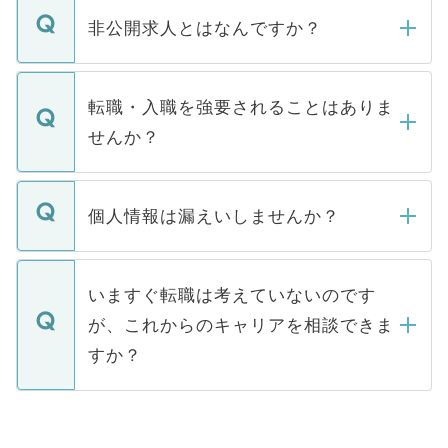
登録内容を確認し、その後メールもしくは
非公開求人とはなんですか？
お電話にて次のステップのご案内をいたし
ます。通常、5営業日以内にはご連絡をせて
マイナビDOCTORで取り扱っている求人の
いただきますので、しばらくお待ちくださ
うち約3割は、Webサイトからご覧いただ
転職・入職を強要されることはありま
い。
けない「非公開求人」です。非公開求人は
せんか？
下記の理由によって、一般には公開してい
ません。
転職・入職を強要することは一切ありませ
ん。また、仮に応募先から内定をいただい
個人情報は漏えいしませんか？
■応募殺到を避けるため 人気のある医療機
たとしても、ご本人が納得しない限り、内
関を公にしてしまうと、応募が殺到する場
定を承諾する必要はありません。内定先へ
個人情報が漏えいすることはありませんの
合があります。 選考を効率よく行うため
の辞退の連絡はキャリアパートナーが行い
で、ご安心ください。当サイトからの登録
いますぐ転職は考えていないのです
に、医療機関が求める条件に合った人材の
ますので、ご安心ください。
などで収集したご登録者様の個人情報は、
が、これからのキャリアを相談できま
みを人材紹介会社に依頼するケースが増え
ご本人のキャリアアップおよび転職活動の
ています。
すか？
支援を目的に使用いたします。お預かりし
ているすべての個人データはご本人の許可
お気軽にご相談ください。先生専任のキャ
なく、医療機関側に開示したり、第三者に
リアパートナーが将来のご希望などをおう
提供することは一切ありません。また弊社