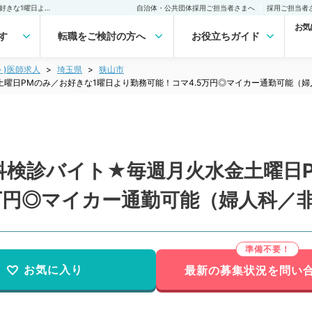
【埼玉県／狭山市】婦人科検診バイト★毎週月火水金土曜日PMのみ／お好きな1曜日より勤務可能！コマ4.5万円◎マイカー通勤可能（婦人科／非常勤）非常勤(アルバイト)の求人｜医師の求人・転職・アルバイトは【マイナビDOCTOR】
自治体・公共団体採用ご担当者さまへ
採用ご担当者
お気
す
転職をご検討の方へ
お役立ちガイド
ト)医師求人
埼玉県
狭山市
曜日PMのみ／お好きな1曜日より勤務可能！コマ4.5万円◎マイカー通勤可能（婦
科検診バイト★毎週月火水金土曜日P
万円◎マイカー通勤可能（婦人科／
お気に入り
最新の募集状況を問い