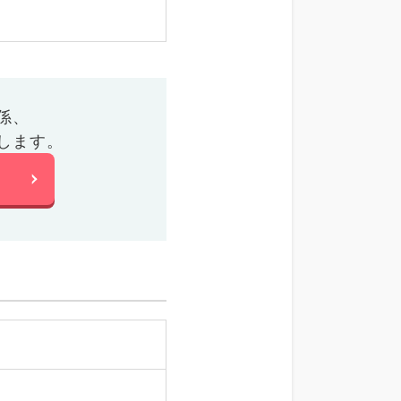
係、
します。