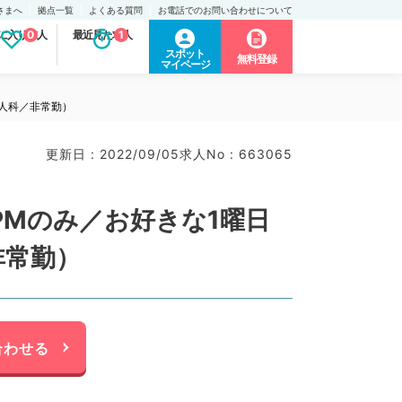
さまへ
拠点一覧
よくある質問
お電話でのお問い合わせについて
に入り求人
0
最近見た求人
1
スポット
無料登録
マイページ
人科／非常勤）
更新日 : 2022/09/05
求人No : 663065
Mのみ／お好きな1曜日
非常勤）
合わせる