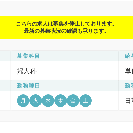
こちらの求人は募集を停止しております。
最新の募集状況の確認も承ります。
募集科目
給
婦人科
単
勤務曜日
勤
宮
日
月
火
水
木
金
土