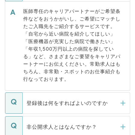
医師専任のキャリアパートナーがご希望条
件などをおうかがいし、ご希望にマッチし
たご入職先をご紹介するサービスです。
「自宅から近い病院を紹介してほしい」
「医療機器が充実した病院で働きたい」
「年収1,500万円以上の病院を探してい
る」など、さまざまなご要望をキャリアパ
ートナーにお伝えください。常勤求人はも
ちろん、非常勤・スポットのお仕事紹介も
行なっております。
登録後は何をすればよいのですか
ご登録いただきましたら、弊社担当者がご
登録内容を確認し、その後メールもしくは
非公開求人とはなんですか？
お電話にて次のステップのご案内をいたし