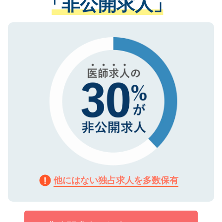
「非公開求人」
させていただきます。すぐにご転職をされ
る、プライバシーマークを取得済みです。
ない方には、長期的なサポートが可能です
ご登録いただいた個人情報は、SSL（デー
ので、まずはご登録ください。
タ暗号化）によって保護されていますの
で、機密保持に関してもご安心ください。
他にはない独占求人を多数保有