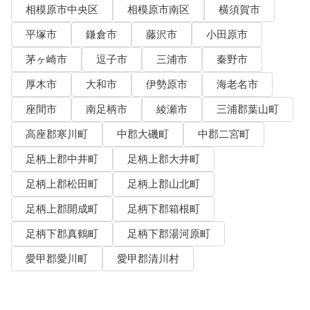
相模原市中央区
相模原市南区
横須賀市
平塚市
鎌倉市
藤沢市
小田原市
茅ヶ崎市
逗子市
三浦市
秦野市
厚木市
大和市
伊勢原市
海老名市
座間市
南足柄市
綾瀬市
三浦郡葉山町
高座郡寒川町
中郡大磯町
中郡二宮町
足柄上郡中井町
足柄上郡大井町
足柄上郡松田町
足柄上郡山北町
足柄上郡開成町
足柄下郡箱根町
足柄下郡真鶴町
足柄下郡湯河原町
愛甲郡愛川町
愛甲郡清川村