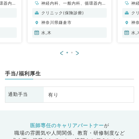
環器内
神経内科、一般内科、循環器内
神
内科、内
科、呼吸器内科、消化器内科、内
科
クリニック(保険診療)
ク
科、老年
分泌・代謝内科、腎臓内科、老年
分
神奈川県鎌倉市
神
科
内科、血液内科、膠原病科
内
水,木
水,
<
>
手当/福利厚生
有り
通勤手当
医師専任のキャリアパートナー
が
職場の雰囲気や人間関係、
教育・研修制度など