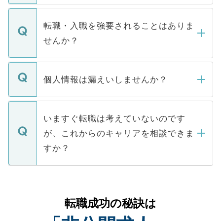
ます。通常、5営業日以内にはご連絡をせて
マイナビDOCTORで取り扱っている求人の
いただきますので、しばらくお待ちくださ
うち約3割は、Webサイトからご覧いただ
転職・入職を強要されることはありま
い。
けない「非公開求人」です。非公開求人は
せんか？
下記の理由によって、一般には公開してい
ません。
転職・入職を強要することは一切ありませ
ん。また、仮に応募先から内定をいただい
個人情報は漏えいしませんか？
■応募殺到を避けるため 人気のある医療機
たとしても、ご本人が納得しない限り、内
関を公にしてしまうと、応募が殺到する場
定を承諾する必要はありません。内定先へ
個人情報が漏えいすることはありませんの
合があります。 選考を効率よく行うため
の辞退の連絡はキャリアパートナーが行い
で、ご安心ください。当サイトからの登録
いますぐ転職は考えていないのです
に、医療機関が求める条件に合った人材の
ますので、ご安心ください。
などで収集したご登録者様の個人情報は、
が、これからのキャリアを相談できま
みを人材紹介会社に依頼するケースが増え
ご本人のキャリアアップおよび転職活動の
ています。
すか？
支援を目的に使用いたします。お預かりし
ているすべての個人データはご本人の許可
お気軽にご相談ください。先生専任のキャ
なく、医療機関側に開示したり、第三者に
リアパートナーが将来のご希望などをおう
提供することは一切ありません。また弊社
かがいして、現在の医療機関の状況や紹介
転職成功の秘訣は
は、個人情報の取り扱いについての厳密な
経験をまじえながら、適切なアドバイスを
管理基準を満たした事業者のみに付与され