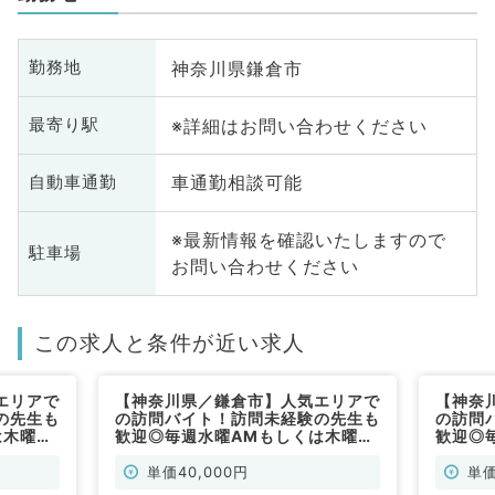
神奈川県鎌倉市
勤務地
※詳細はお問い合わせください
最寄り駅
車通勤相談可能
自動車通勤
※最新情報を確認いたしますので
駐車場
お問い合わせください
この求人と条件が近い求人
エリアで
【神奈川県／鎌倉市】人気エリアで
【神奈
の先生も
の訪問バイト！訪問未経験の先生も
の訪問
は木曜
歓迎◎毎週水曜AMもしくは木曜
歓迎◎
021年
AMのご勤務！コマ4万円・2021年
PMのご
外科系／
4月入職も可能（内科系・外科系／
4月入
単価40,000円
単価
非常勤）
非常勤