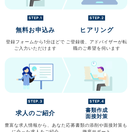
STEP.1
STEP.2
無料お申込み
ヒアリング
登録フォームから
1分ほどで
ご登録後、
アドバイザーが転
ご入力
いただけます
職の
ご希望を伺います
STEP.3
STEP.4
書類作成
求人のご紹介
面接対策
豊富な求人情報から、
あなた
応募書類の
添削や面接対策も
に合った求人を
ご紹介
徹底サポート