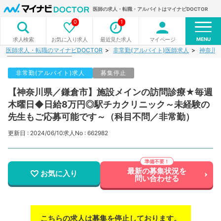
医師の求人・転職・アルバイトはマイナビDOCTOR
0
1
MENU
お気に入り求人
最近見た求人
マイページ
求人検索
医師求人・転職のマイナビDOCTOR
非常勤(アルバイト)医師求人
神奈川
非常勤(アルバイト)求人
募集停止
【神奈川県／鎌倉市】施設メインの訪問診療★毎週
木曜日◆日給8万円◎駅チカクリニック～未経験の
先生もご応募可能です～（科目不問／非常勤）
更新日 : 2024/06/10
求人No : 662982
最新の募集状況を
お気に入り
問い合わせる
こちらの求人は募集を停止しております。