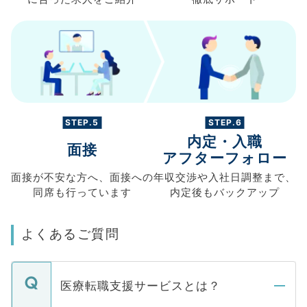
STEP.5
STEP.6
内定・入職
面接
アフターフォロー
面接が不安な方へ、
面接への
年収交渉や
入社日調整まで、
同席も
行っています
内定後もバックアップ
よくあるご質問
医療転職支援サービスとは？