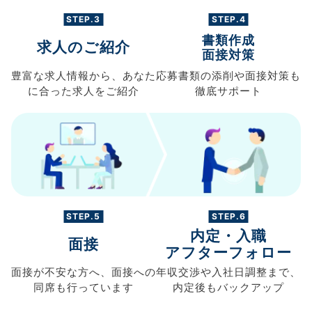
STEP.3
STEP.4
書類作成
求人のご紹介
面接対策
豊富な求人情報から、
あなた
応募書類の
添削や面接対策も
に合った求人を
ご紹介
徹底サポート
STEP.5
STEP.6
内定・入職
面接
アフターフォロー
面接が不安な方へ、
面接への
年収交渉や
入社日調整まで、
同席も
行っています
内定後もバックアップ