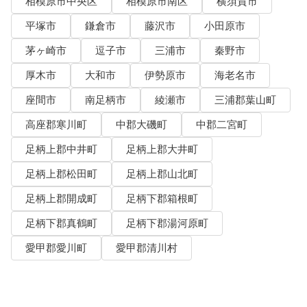
相模原市中央区
相模原市南区
横須賀市
平塚市
鎌倉市
藤沢市
小田原市
茅ヶ崎市
逗子市
三浦市
秦野市
厚木市
大和市
伊勢原市
海老名市
座間市
南足柄市
綾瀬市
三浦郡葉山町
高座郡寒川町
中郡大磯町
中郡二宮町
足柄上郡中井町
足柄上郡大井町
足柄上郡松田町
足柄上郡山北町
足柄上郡開成町
足柄下郡箱根町
足柄下郡真鶴町
足柄下郡湯河原町
愛甲郡愛川町
愛甲郡清川村