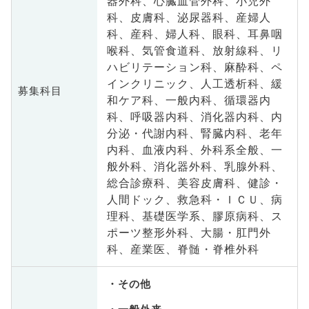
器外科、心臓血管外科、小児外
科、皮膚科、泌尿器科、産婦人
科、産科、婦人科、眼科、耳鼻咽
喉科、気管食道科、放射線科、リ
ハビリテーション科、麻酔科、ペ
インクリニック、人工透析科、緩
募集科目
和ケア科、一般内科、循環器内
科、呼吸器内科、消化器内科、内
分泌・代謝内科、腎臓内科、老年
内科、血液内科、外科系全般、一
般外科、消化器外科、乳腺外科、
総合診療科、美容皮膚科、健診・
人間ドック、救急科・ＩＣＵ、病
理科、基礎医学系、膠原病科、ス
ポーツ整形外科、大腸・肛門外
科、産業医、脊髄・脊椎外科
その他