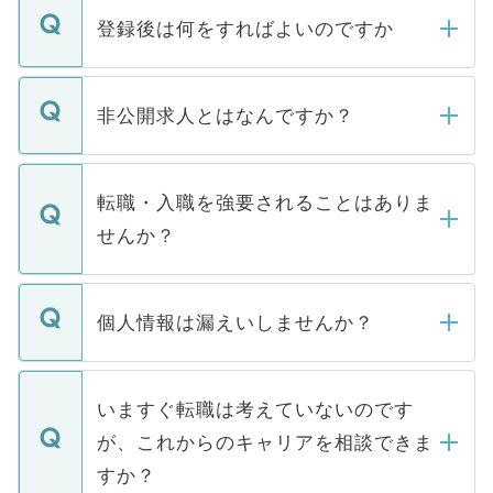
登録後は何をすればよいのですか
ご登録いただきましたら、弊社担当者がご
登録内容を確認し、その後メールもしくは
非公開求人とはなんですか？
お電話にて次のステップのご案内をいたし
ます。通常、5営業日以内にはご連絡をせて
マイナビDOCTORで取り扱っている求人の
いただきますので、しばらくお待ちくださ
うち約3割は、Webサイトからご覧いただ
転職・入職を強要されることはありま
い。
けない「非公開求人」です。非公開求人は
せんか？
下記の理由によって、一般には公開してい
ません。
転職・入職を強要することは一切ありませ
ん。また、仮に応募先から内定をいただい
個人情報は漏えいしませんか？
■応募殺到を避けるため 人気のある医療機
たとしても、ご本人が納得しない限り、内
関を公にしてしまうと、応募が殺到する場
定を承諾する必要はありません。内定先へ
個人情報が漏えいすることはありませんの
合があります。 選考を効率よく行うため
の辞退の連絡はキャリアパートナーが行い
で、ご安心ください。当サイトからの登録
いますぐ転職は考えていないのです
に、医療機関が求める条件に合った人材の
ますので、ご安心ください。
などで収集したご登録者様の個人情報は、
が、これからのキャリアを相談できま
みを人材紹介会社に依頼するケースが増え
ご本人のキャリアアップおよび転職活動の
ています。
すか？
支援を目的に使用いたします。お預かりし