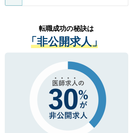
ているすべての個人データはご本人の許可
お気軽にご相談ください。先生専任のキャ
なく、医療機関側に開示したり、第三者に
リアパートナーが将来のご希望などをおう
提供することは一切ありません。また弊社
かがいして、現在の医療機関の状況や紹介
転職成功の秘訣は
は、個人情報の取り扱いについての厳密な
経験をまじえながら、適切なアドバイスを
管理基準を満たした事業者のみに付与され
「非公開求人」
させていただきます。すぐにご転職をされ
る、プライバシーマークを取得済みです。
ない方には、長期的なサポートが可能です
ご登録いただいた個人情報は、SSL（デー
ので、まずはご登録ください。
タ暗号化）によって保護されていますの
で、機密保持に関してもご安心ください。