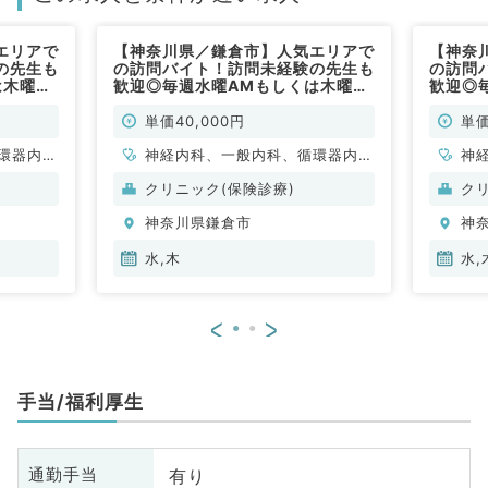
エリアで
【神奈川県／鎌倉市】人気エリアで
【神奈
の先生も
の訪問バイト！訪問未経験の先生も
の訪問
は木曜
歓迎◎毎週水曜AMもしくは木曜
歓迎◎
021年
AMのご勤務！コマ4万円・2021年
PMのご
外科系／
4月入職も可能（内科系・外科系／
4月入
単価40,000円
単価
非常勤）
非常勤
環器内
神経内科、一般内科、循環器内
神
内科、内
科、呼吸器内科、消化器内科、内
科
クリニック(保険診療)
ク
科、老年
分泌・代謝内科、腎臓内科、老年
分
神奈川県鎌倉市
神
科
内科、血液内科、膠原病科
内
水,木
水,
<
>
手当/福利厚生
有り
通勤手当