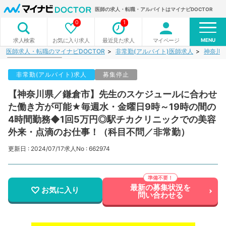
医師の求人・転職・アルバイトはマイナビDOCTOR
0
1
MENU
お気に入り求人
最近見た求人
マイページ
求人検索
医師求人・転職のマイナビDOCTOR
非常勤(アルバイト)医師求人
神奈川
非常勤(アルバイト)求人
募集停止
【神奈川県／鎌倉市】先生のスケジュールに合わせ
た働き方が可能★毎週水・金曜日9時～19時の間の
4時間勤務◆1回5万円◎駅チカクリニックでの美容
外来・点滴のお仕事！（科目不問／非常勤）
更新日 : 2024/07/17
求人No : 662974
最新の募集状況を
お気に入り
問い合わせる