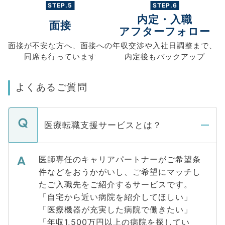
STEP.5
STEP.6
内定・入職
面接
アフターフォロー
面接が不安な方へ、
面接への
年収交渉や
入社日調整まで、
同席も
行っています
内定後もバックアップ
よくあるご質問
医療転職支援サービスとは？
医師専任のキャリアパートナーがご希望条
件などをおうかがいし、ご希望にマッチし
たご入職先をご紹介するサービスです。
「自宅から近い病院を紹介してほしい」
「医療機器が充実した病院で働きたい」
「年収1,500万円以上の病院を探してい