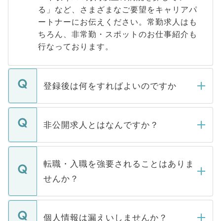
る」など、さまざまなご要望をキャリアパ
ートナーにお伝えください。常勤求人はも
ちろん、非常勤・スポットのお仕事紹介も
行なっております。
登録後は何をすればよいのですか
ご登録いただきましたら、弊社担当者がご
登録内容を確認し、その後メールもしくは
非公開求人とはなんですか？
お電話にて次のステップのご案内をいたし
ます。通常、5営業日以内にはご連絡をせて
マイナビDOCTORで取り扱っている求人の
いただきますので、しばらくお待ちくださ
うち約3割は、Webサイトからご覧いただ
転職・入職を強要されることはありま
い。
けない「非公開求人」です。非公開求人は
せんか？
下記の理由によって、一般には公開してい
ません。
転職・入職を強要することは一切ありませ
ん。また、仮に応募先から内定をいただい
個人情報は漏えいしませんか？