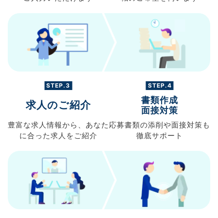
STEP.3
STEP.4
書類作成
求人のご紹介
面接対策
豊富な求人情報から、
あなた
応募書類の
添削や面接対策も
に合った求人を
ご紹介
徹底サポート