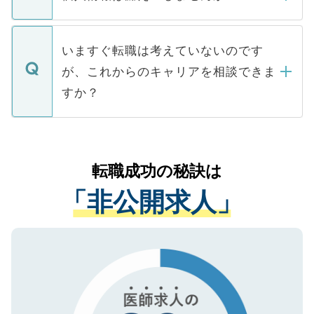
■応募殺到を避けるため 人気のある医療機
たとしても、ご本人が納得しない限り、内
関を公にしてしまうと、応募が殺到する場
定を承諾する必要はありません。内定先へ
個人情報が漏えいすることはありませんの
合があります。 選考を効率よく行うため
の辞退の連絡はキャリアパートナーが行い
で、ご安心ください。当サイトからの登録
いますぐ転職は考えていないのです
に、医療機関が求める条件に合った人材の
ますので、ご安心ください。
などで収集したご登録者様の個人情報は、
が、これからのキャリアを相談できま
みを人材紹介会社に依頼するケースが増え
ご本人のキャリアアップおよび転職活動の
ています。
すか？
支援を目的に使用いたします。お預かりし
ているすべての個人データはご本人の許可
お気軽にご相談ください。先生専任のキャ
なく、医療機関側に開示したり、第三者に
リアパートナーが将来のご希望などをおう
提供することは一切ありません。また弊社
かがいして、現在の医療機関の状況や紹介
転職成功の秘訣は
は、個人情報の取り扱いについての厳密な
経験をまじえながら、適切なアドバイスを
管理基準を満たした事業者のみに付与され
「非公開求人」
させていただきます。すぐにご転職をされ
る、プライバシーマークを取得済みです。
ない方には、長期的なサポートが可能です
ご登録いただいた個人情報は、SSL（デー
ので、まずはご登録ください。
タ暗号化）によって保護されていますの
で、機密保持に関してもご安心ください。