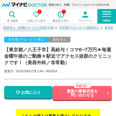
医師の求人・転職・アルバイトはマイナビDOCTOR
0
1
MENU
お気に入り求人
最近見た求人
マイページ
求人検索
医師求人・転職のマイナビDOCTOR
非常勤(アルバイト)医師求人
東京都
非常勤(アルバイト)求人
募集停止
【東京都／八王子市】高給与！コマ6~7万円★毎週
金曜午後のご勤務☆駅近でアクセス抜群のクリニッ
クです！（美容外科／非常勤）
更新日 : 2024/06/07
求人No : 662824
最新の募集状況を
お気に入り
問い合わせる
こちらの求人は募集を停止しております。