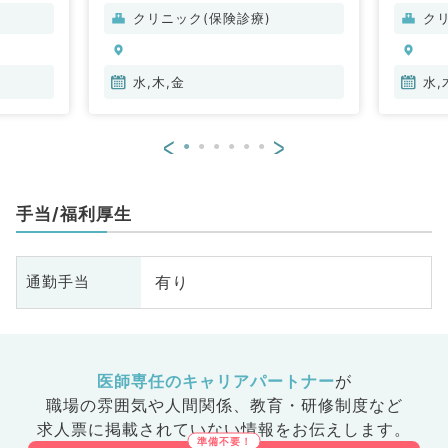
クリニック(保険診療)
ク
水,木,金
水,
<
>
手当/福利厚生
有り
通勤手当
医師専任のキャリアパートナー
が
職場の雰囲気や人間関係、
教育・研修制度など
求人票に掲載されていない情報をお伝えします。