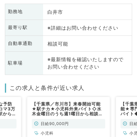
白井市
勤務地
※詳細はお問い合わせください
最寄り駅
相談可能
自動車通勤
※最新情報を確認いたしますので
駐車場
お問い合わせください
この求人と条件が近い求人
な予防
【千葉県／市川市】来春開始可能
【千葉
コマ3万
★駅チカ★小児科外来バイト◇水
能★専
駅からも
木金曜日のうち週1曜日から相談可
バイト
です！
能／コマ・隔週相談可能◎安心の2
から可能
名体制（小児科／非常勤）
日給9
日給90,000円
日給
ニック
小児科
小