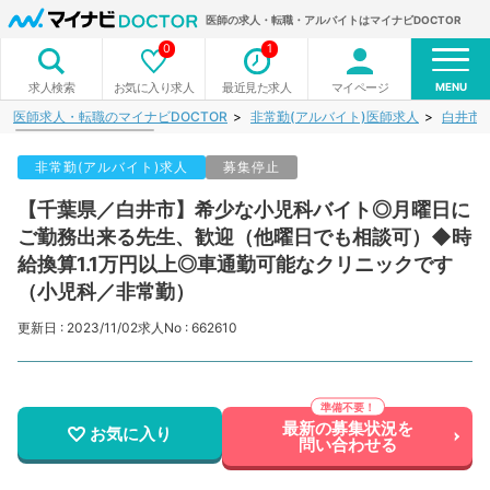
医師の求人・転職・アルバイトはマイナビDOCTOR
0
1
MENU
お気に入り求人
最近見た求人
マイページ
求人検索
医師求人・転職のマイナビDOCTOR
非常勤(アルバイト)医師求人
白井市
非常勤(アルバイト)求人
募集停止
【千葉県／白井市】希少な小児科バイト◎月曜日に
ご勤務出来る先生、歓迎（他曜日でも相談可）◆時
給換算1.1万円以上◎車通勤可能なクリニックです
（小児科／非常勤）
更新日 : 2023/11/02
求人No : 662610
最新の募集状況を
お気に入り
問い合わせる