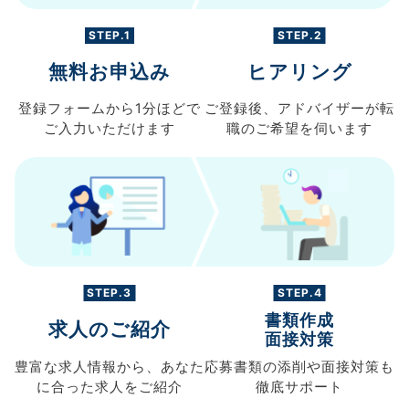
STEP.1
STEP.2
無料お申込み
ヒアリング
登録フォームから
1分ほどで
ご登録後、
アドバイザーが転
ご入力
いただけます
職の
ご希望を伺います
STEP.3
STEP.4
書類作成
求人のご紹介
面接対策
豊富な求人情報から、
あなた
応募書類の
添削や面接対策も
に合った求人を
ご紹介
徹底サポート