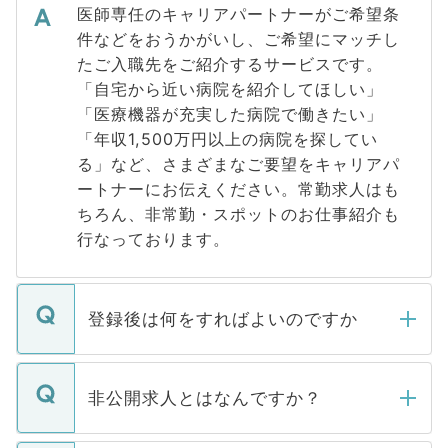
医師専任のキャリアパートナーがご希望条
件などをおうかがいし、ご希望にマッチし
たご入職先をご紹介するサービスです。
「自宅から近い病院を紹介してほしい」
「医療機器が充実した病院で働きたい」
「年収1,500万円以上の病院を探してい
る」など、さまざまなご要望をキャリアパ
ートナーにお伝えください。常勤求人はも
ちろん、非常勤・スポットのお仕事紹介も
行なっております。
登録後は何をすればよいのですか
ご登録いただきましたら、弊社担当者がご
登録内容を確認し、その後メールもしくは
非公開求人とはなんですか？
お電話にて次のステップのご案内をいたし
ます。通常、5営業日以内にはご連絡をせて
マイナビDOCTORで取り扱っている求人の