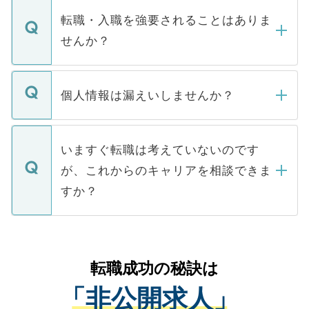
いただきますので、しばらくお待ちくださ
うち約3割は、Webサイトからご覧いただ
転職・入職を強要されることはありま
い。
けない「非公開求人」です。非公開求人は
せんか？
下記の理由によって、一般には公開してい
ません。
転職・入職を強要することは一切ありませ
ん。また、仮に応募先から内定をいただい
個人情報は漏えいしませんか？
■応募殺到を避けるため 人気のある医療機
たとしても、ご本人が納得しない限り、内
関を公にしてしまうと、応募が殺到する場
定を承諾する必要はありません。内定先へ
個人情報が漏えいすることはありませんの
合があります。 選考を効率よく行うため
の辞退の連絡はキャリアパートナーが行い
で、ご安心ください。当サイトからの登録
いますぐ転職は考えていないのです
に、医療機関が求める条件に合った人材の
ますので、ご安心ください。
などで収集したご登録者様の個人情報は、
が、これからのキャリアを相談できま
みを人材紹介会社に依頼するケースが増え
ご本人のキャリアアップおよび転職活動の
ています。
すか？
支援を目的に使用いたします。お預かりし
ているすべての個人データはご本人の許可
お気軽にご相談ください。先生専任のキャ
なく、医療機関側に開示したり、第三者に
リアパートナーが将来のご希望などをおう
提供することは一切ありません。また弊社
かがいして、現在の医療機関の状況や紹介
転職成功の秘訣は
は、個人情報の取り扱いについての厳密な
経験をまじえながら、適切なアドバイスを
管理基準を満たした事業者のみに付与され
「非公開求人」
させていただきます。すぐにご転職をされ
る、プライバシーマークを取得済みです。