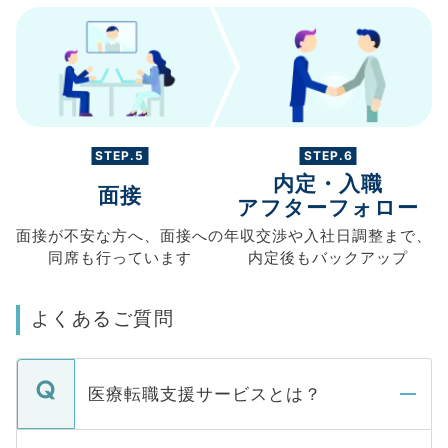
STEP.5
STEP.6
内定・入職
面接
アフターフォロー
面接が不安な方へ、
面接への
年収交渉や
入社日調整まで、
同席も
行っています
内定後もバックアップ
よくあるご質問
医療転職支援サービスとは？