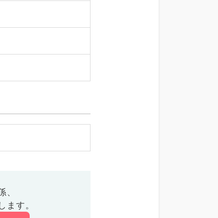
係、
します。