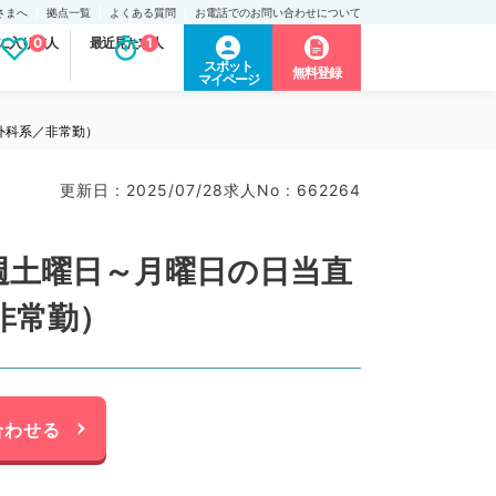
さまへ
拠点一覧
よくある質問
お電話でのお問い合わせについて
に入り求人
0
最近見た求人
1
スポット
無料登録
マイページ
（外科系／非常勤）
更新日 : 2025/07/28
求人No : 662264
週土曜日～月曜日の日当直
非常勤）
合わせる