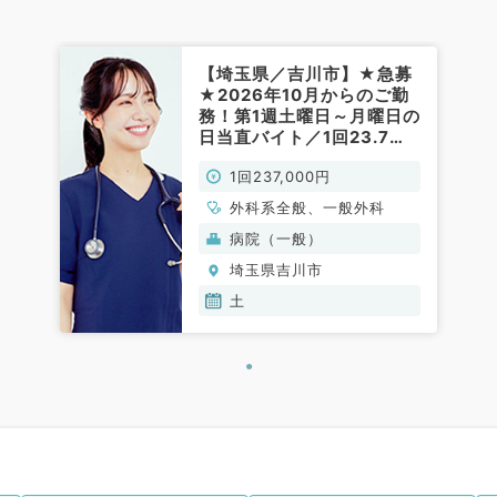
【埼玉県／吉川市】★急募
★2026年10月からのご勤
務！第1週土曜日～月曜日の
日当直バイト／1回23.7～
28万円／マイカー通勤可能
1回237,000円
◎（外科系／非常勤）
外科系全般、一般外科
病院（一般）
埼玉県吉川市
土