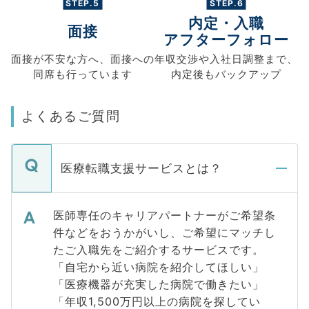
STEP.5
STEP.6
内定・入職
面接
アフターフォロー
面接が不安な方へ、
面接への
年収交渉や
入社日調整まで、
同席も
行っています
内定後もバックアップ
よくあるご質問
医療転職支援サービスとは？
医師専任のキャリアパートナーがご希望条
件などをおうかがいし、ご希望にマッチし
たご入職先をご紹介するサービスです。
「自宅から近い病院を紹介してほしい」
「医療機器が充実した病院で働きたい」
「年収1,500万円以上の病院を探してい