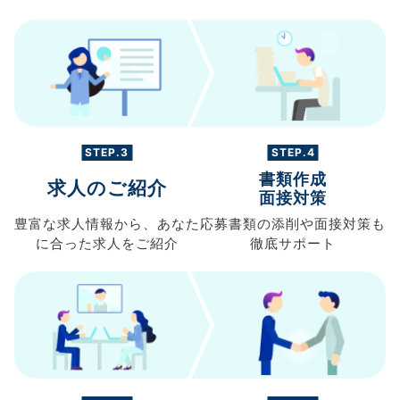
STEP.3
STEP.4
書類作成
求人のご紹介
面接対策
豊富な求人情報から、
あなた
応募書類の
添削や面接対策も
に合った求人を
ご紹介
徹底サポート