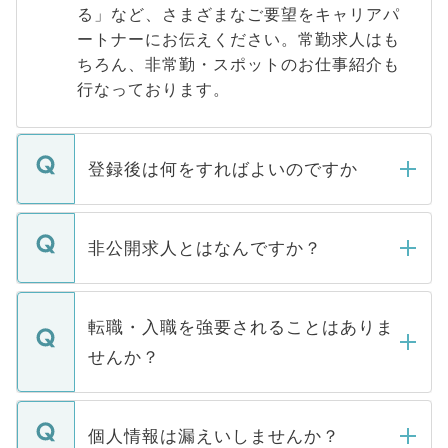
る」など、さまざまなご要望をキャリアパ
ートナーにお伝えください。常勤求人はも
ちろん、非常勤・スポットのお仕事紹介も
行なっております。
登録後は何をすればよいのですか
ご登録いただきましたら、弊社担当者がご
登録内容を確認し、その後メールもしくは
非公開求人とはなんですか？
お電話にて次のステップのご案内をいたし
ます。通常、5営業日以内にはご連絡をせて
マイナビDOCTORで取り扱っている求人の
いただきますので、しばらくお待ちくださ
うち約3割は、Webサイトからご覧いただ
転職・入職を強要されることはありま
い。
けない「非公開求人」です。非公開求人は
せんか？
下記の理由によって、一般には公開してい
ません。
転職・入職を強要することは一切ありませ
ん。また、仮に応募先から内定をいただい
個人情報は漏えいしませんか？
■応募殺到を避けるため 人気のある医療機