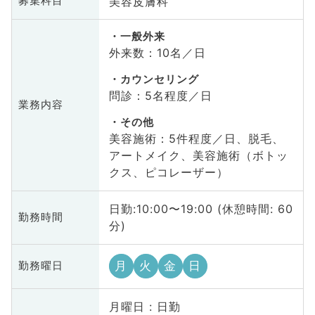
美容皮膚科
募集科目
一般外来
外来数：10名／日
カウンセリング
問診：5名程度／日
業務内容
その他
美容施術：5件程度／日、脱毛、
アートメイク、美容施術（ボトッ
クス、ピコレーザー）
日勤:10:00〜19:00 (休憩時間: 60
勤務時間
分)
月
火
金
日
勤務曜日
月曜日 : 日勤