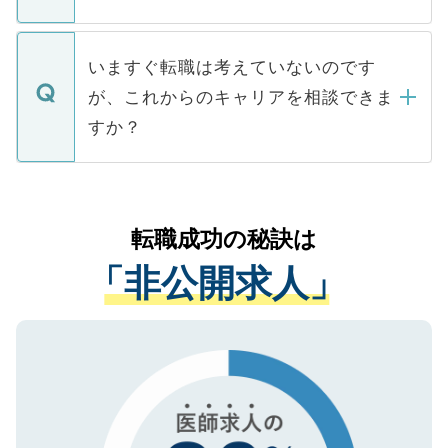
たとしても、ご本人が納得しない限り、内
関を公にしてしまうと、応募が殺到する場
定を承諾する必要はありません。内定先へ
個人情報が漏えいすることはありませんの
合があります。 選考を効率よく行うため
の辞退の連絡はキャリアパートナーが行い
で、ご安心ください。当サイトからの登録
いますぐ転職は考えていないのです
に、医療機関が求める条件に合った人材の
ますので、ご安心ください。
などで収集したご登録者様の個人情報は、
が、これからのキャリアを相談できま
みを人材紹介会社に依頼するケースが増え
ご本人のキャリアアップおよび転職活動の
ています。
すか？
支援を目的に使用いたします。お預かりし
ているすべての個人データはご本人の許可
お気軽にご相談ください。先生専任のキャ
なく、医療機関側に開示したり、第三者に
リアパートナーが将来のご希望などをおう
提供することは一切ありません。また弊社
かがいして、現在の医療機関の状況や紹介
転職成功の秘訣は
は、個人情報の取り扱いについての厳密な
経験をまじえながら、適切なアドバイスを
管理基準を満たした事業者のみに付与され
「非公開求人」
させていただきます。すぐにご転職をされ
る、プライバシーマークを取得済みです。
ない方には、長期的なサポートが可能です
ご登録いただいた個人情報は、SSL（デー
ので、まずはご登録ください。
タ暗号化）によって保護されていますの
で、機密保持に関してもご安心ください。