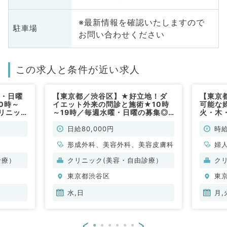
※最新情報を確認いたしますので
駐車場
お問い合わせください
この求人と条件が近い求人
土・日曜
【東京都／渋谷区】★好立地！ダ
【東京
0時～
イエット外来の問診と施術★10時
可能な
クリニッ
～19時／毎週水曜・日曜の募集◎
火・木
・カウン
祝日はお休みです（科目不問／非常
能！時
す！(美
勤）
膚科／
日給80,000円
時給
形成外科、美容外科、美容皮膚科
婦
診療）
クリニック(美容・自由診療）
ク
東京都渋谷区
東
水,日
月,
<
>