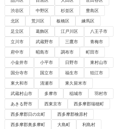
品川区
目黒区
大田区
世田谷区
渋谷区
中野区
杉並区
豊島区
北区
荒川区
板橋区
練馬区
足立区
葛飾区
江戸川区
八王子市
立川市
武蔵野市
三鷹市
青梅市
府中市
昭島市
調布市
町田市
小金井市
小平市
日野市
東村山市
国分寺市
国立市
福生市
狛江市
東大和市
清瀬市
東久留米市
武蔵村山市
多摩市
稲城市
羽村市
あきる野市
西東京市
西多摩郡瑞穂町
西多摩郡日の出町
西多摩郡檜原村
西多摩郡奥多摩町
大島町
利島村