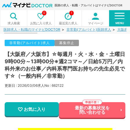
医師の求人・転職・アルバイトはマイナビDOCTOR
0
1
MENU
お気に入り求人
最近見た求人
マイページ
求人検索
医師求人・転職のマイナビDOCTOR
非常勤(アルバイト)医師求人
大阪府
非常勤(アルバイト)求人
募集停止
【大阪府／大阪市】☆毎週月・火・水・金・土曜日
9時00分～13時00分※週2コマ～／日給5万円／内
科外来のお仕事／内科系専門医お持ちの先生必見で
す☆（一般内科／非常勤）
更新日 : 2026/03/06
求人No : 662122
最新の募集状況を
お気に入り
問い合わせる