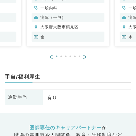
一般内科
一
病院（一般）
病
大阪府大阪市鶴見区
大
金
水
<
>
手当/福利厚生
有り
通勤手当
医師専任のキャリアパートナー
が
職場の雰囲気や人間関係、
教育・研修制度など