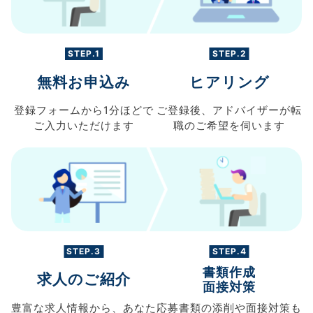
STEP.1
STEP.2
無料お申込み
ヒアリング
登録フォームから
1分ほどで
ご登録後、
アドバイザーが転
ご入力
いただけます
職の
ご希望を伺います
STEP.3
STEP.4
書類作成
求人のご紹介
面接対策
豊富な求人情報から、
あなた
応募書類の
添削や面接対策も