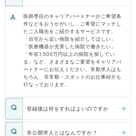
医師専任のキャリアパートナーがご希望条
件などをおうかがいし、ご希望にマッチし
たご入職先をご紹介するサービスです。
「自宅から近い病院を紹介してほしい」
「医療機器が充実した病院で働きたい」
「年収1,500万円以上の病院を探してい
る」など、さまざまなご要望をキャリアパ
ートナーにお伝えください。常勤求人はも
ちろん、非常勤・スポットのお仕事紹介も
行なっております。
登録後は何をすればよいのですか
ご登録いただきましたら、弊社担当者がご
登録内容を確認し、その後メールもしくは
非公開求人とはなんですか？