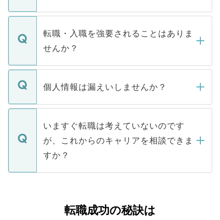
お電話にて次のステップのご案内をいたし
ます。通常、5営業日以内にはご連絡をせて
マイナビDOCTORで取り扱っている求人の
いただきますので、しばらくお待ちくださ
うち約3割は、Webサイトからご覧いただ
転職・入職を強要されることはありま
い。
けない「非公開求人」です。非公開求人は
せんか？
下記の理由によって、一般には公開してい
ません。
転職・入職を強要することは一切ありませ
ん。また、仮に応募先から内定をいただい
個人情報は漏えいしませんか？
■応募殺到を避けるため 人気のある医療機
たとしても、ご本人が納得しない限り、内
関を公にしてしまうと、応募が殺到する場
定を承諾する必要はありません。内定先へ
個人情報が漏えいすることはありませんの
合があります。 選考を効率よく行うため
の辞退の連絡はキャリアパートナーが行い
で、ご安心ください。当サイトからの登録
いますぐ転職は考えていないのです
に、医療機関が求める条件に合った人材の
ますので、ご安心ください。
などで収集したご登録者様の個人情報は、
が、これからのキャリアを相談できま
みを人材紹介会社に依頼するケースが増え
ご本人のキャリアアップおよび転職活動の
ています。
すか？
支援を目的に使用いたします。お預かりし
ているすべての個人データはご本人の許可
お気軽にご相談ください。先生専任のキャ
なく、医療機関側に開示したり、第三者に
リアパートナーが将来のご希望などをおう
提供することは一切ありません。また弊社
かがいして、現在の医療機関の状況や紹介
転職成功の秘訣は
は、個人情報の取り扱いについての厳密な
経験をまじえながら、適切なアドバイスを