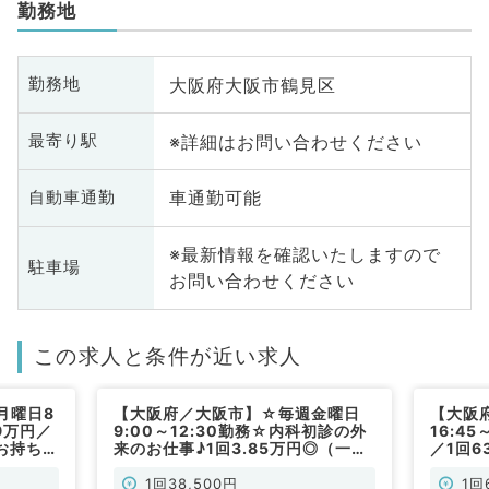
勤務地
大阪府大阪市鶴見区
勤務地
※詳細はお問い合わせください
最寄り駅
車通勤可能
自動車通勤
※最新情報を確認いたしますので
駐車場
お問い合わせください
この求人と条件が近い求人
月曜日8
【大阪府／大阪市】☆毎週金曜日
【大阪
9万円／
9:00～12:30勤務☆内科初診の外
16:4
お持ちの
来のお仕事♪1回3.85万円◎（一般
／1回6
／非常
内科／非常勤）
やすい
です（
1回38,500円
1回