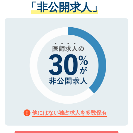
管理基準を満たした事業者のみに付与され
「非公開求人」
させていただきます。すぐにご転職をされ
る、プライバシーマークを取得済みです。
ない方には、長期的なサポートが可能です
ご登録いただいた個人情報は、SSL（デー
ので、まずはご登録ください。
タ暗号化）によって保護されていますの
で、機密保持に関してもご安心ください。
他にはない独占求人を多数保有