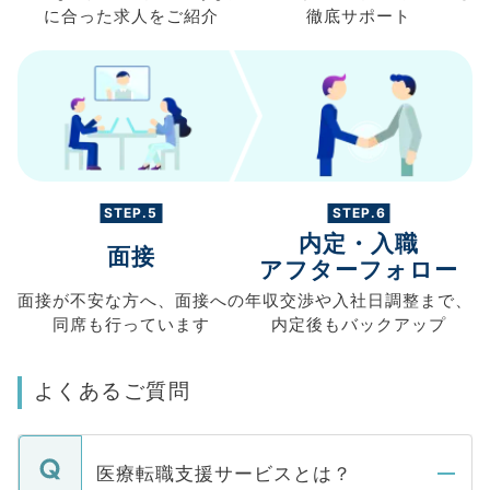
に合った求人を
ご紹介
徹底サポート
STEP.5
STEP.6
内定・入職
面接
アフターフォロー
面接が不安な方へ、
面接への
年収交渉や
入社日調整まで、
同席も
行っています
内定後もバックアップ
よくあるご質問
医療転職支援サービスとは？