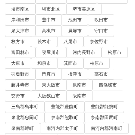
堺市南区
堺市北区
堺市美原区
岸和田市
豊中市
池田市
吹田市
泉大津市
高槻市
貝塚市
守口市
枚方市
茨木市
八尾市
泉佐野市
富田林市
寝屋川市
河内長野市
松原市
大東市
和泉市
箕面市
柏原市
羽曳野市
門真市
摂津市
高石市
藤井寺市
東大阪市
泉南市
四條畷市
交野市
大阪狭山市
阪南市
三島郡島本町
豊能郡豊能町
豊能郡能勢町
泉北郡忠岡町
泉南郡熊取町
泉南郡田尻町
泉南郡岬町
南河内郡太子町
南河内郡河南町