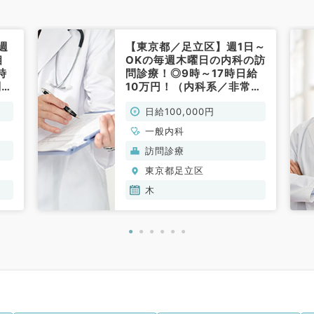
週
【東京都／足立区】週1日～
相
OKの毎週木曜日の内科の訪
時
問診療！◎9時～17時日給
問診
10万円！（内科系／非常
内
勤）
日給100,000円
一般内科
訪問診療
東京都足立区
木