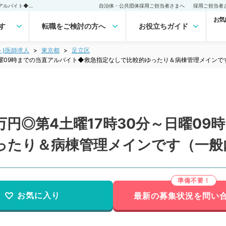
【東京都／足立区】1回5万円◎第4土曜17時30分～日曜09時までの当直アルバイト◆救急指定なしで比較的ゆったり＆病棟管理メインです（一般内科／非常勤）非常勤(アルバイト)の求人｜医師の求人・転職・アルバイトは【マイナビDOCTOR】
自治体・公共団体採用ご担当者さまへ
採用ご担当者
お気
す
転職をご検討の方へ
お役立ちガイド
ト)医師求人
東京都
足立区
～日曜09時までの当直アルバイト◆救急指定なしで比較的ゆったり＆病棟管理メイン
万円◎第4土曜17時30分～日曜0
ったり＆病棟管理メインです（一般
お気に入り
最新の募集状況を問い