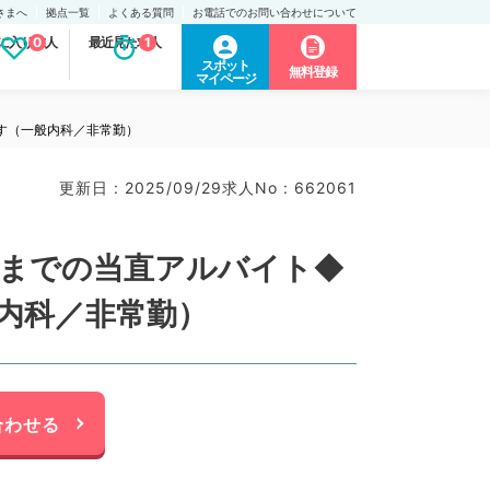
さまへ
拠点一覧
よくある質問
お電話でのお問い合わせについて
に入り求人
0
最近見た求人
1
スポット
無料登録
マイページ
です（一般内科／非常勤）
更新日 : 2025/09/29
求人No : 662061
9時までの当直アルバイト◆
内科／非常勤）
合わせる