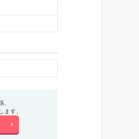
係、
します。