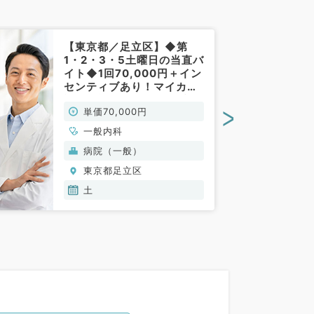
【東京都／足立区】◆第
1・2・3・5土曜日の当直バ
イト◆1回70,000円＋イン
センティブあり！マイカー
通勤可能です◎（内科系／
>
単価70,000円
非常勤）
一般内科
病院（一般）
東京都足立区
土