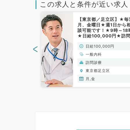
この求人と条件が近い求人
足立区】★内科
【東京都／足立区】★毎
45,000円！
月、金曜日★週1日から
～13時のご勤
談可能です！★9時～18
から徒歩圏内で
★日給100,000円★訪
内科／非常勤）
療のお仕事です！（一般
<
00円
日給100,000円
科／非常勤）
一般内科
(保険診療)
訪問診療
立区
東京都足立区
月,金