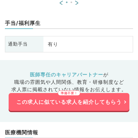
<
>
線科、リ
般外科、消化器外科、膠原病科
喉
酔科、ペ
ハ
析科、緩
イ
手当/福利厚生
環器内
和
内科、内
科
科、老年
分
有り
通勤手当
全般、一
内
腺外科、
般
、健診・
総
ＣＵ、病
人
病科、ス
理
医師専任のキャリアパートナー
が
肛門外
ポ
職場の雰囲気や人間関係、
教育・研修制度など
目不問
科
求人票に掲載されていない情報をお伝えします。
この求人に似ている求人を紹介してもらう
医療機関情報