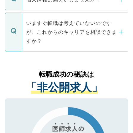
■応募殺到を避けるため 人気のある医療機
たとしても、ご本人が納得しない限り、内
関を公にしてしまうと、応募が殺到する場
定を承諾する必要はありません。内定先へ
個人情報が漏えいすることはありませんの
合があります。 選考を効率よく行うため
の辞退の連絡はキャリアパートナーが行い
で、ご安心ください。当サイトからの登録
いますぐ転職は考えていないのです
に、医療機関が求める条件に合った人材の
ますので、ご安心ください。
などで収集したご登録者様の個人情報は、
が、これからのキャリアを相談できま
みを人材紹介会社に依頼するケースが増え
ご本人のキャリアアップおよび転職活動の
ています。
すか？
支援を目的に使用いたします。お預かりし
ているすべての個人データはご本人の許可
お気軽にご相談ください。先生専任のキャ
なく、医療機関側に開示したり、第三者に
リアパートナーが将来のご希望などをおう
提供することは一切ありません。また弊社
かがいして、現在の医療機関の状況や紹介
転職成功の秘訣は
は、個人情報の取り扱いについての厳密な
経験をまじえながら、適切なアドバイスを
管理基準を満たした事業者のみに付与され
「非公開求人」
させていただきます。すぐにご転職をされ
る、プライバシーマークを取得済みです。
ない方には、長期的なサポートが可能です
ご登録いただいた個人情報は、SSL（デー
ので、まずはご登録ください。
タ暗号化）によって保護されていますの
で、機密保持に関してもご安心ください。