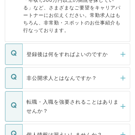
「年収1,500万円以上の病院を探してい
る」など、さまざまなご要望をキャリアパ
ートナーにお伝えください。常勤求人はも
ちろん、非常勤・スポットのお仕事紹介も
行なっております。
登録後は何をすればよいのですか
ご登録いただきましたら、弊社担当者がご
登録内容を確認し、その後メールもしくは
非公開求人とはなんですか？
お電話にて次のステップのご案内をいたし
ます。通常、5営業日以内にはご連絡をせて
マイナビDOCTORで取り扱っている求人の
いただきますので、しばらくお待ちくださ
うち約3割は、Webサイトからご覧いただ
転職・入職を強要されることはありま
い。
けない「非公開求人」です。非公開求人は
せんか？
下記の理由によって、一般には公開してい
ません。
転職・入職を強要することは一切ありませ
ん。また、仮に応募先から内定をいただい
個人情報は漏えいしませんか？