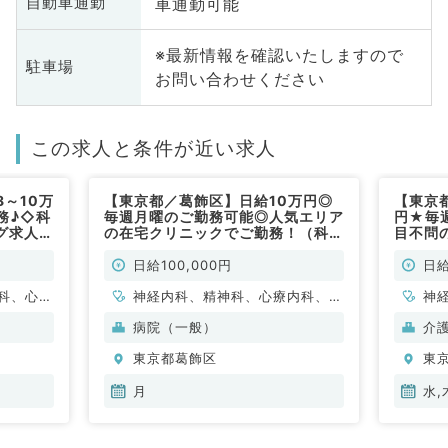
車通勤可能
自動車通勤
※最新情報を確認いたしますので
駐車場
お問い合わせください
この求人と条件が近い求人
～10万
【東京都／葛飾区】日給10万円◎
【東京
務♪◇科
毎週月曜のご勤務可能◎人気エリア
円★毎
グ求人
の在宅クリニックでご勤務！（科目
目不問
不問／非常勤）
◇（科
日給100,000円
日給
科、心療
神経内科、精神科、心療内科、小
神
ウマチ
児科、整形外科、脳神経外科、心
内
病院（一般）
介
形成外
臓血管外科、泌尿器科、眼科、耳
科
東京都葛飾区
東
科、呼吸
鼻咽喉科、一般内科、循環器内
科
小児外
科、呼吸器内科、消化器内科、内
器
月
水,
産婦人
分泌・代謝内科、腎臓内科、老年
科
、耳鼻咽
内科、血液内科、外科系全般、一
科