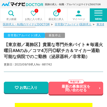
医師の求人・転職・アルバイトはマイナビDOCTOR
0
1
MENU
お気に入り求人
最近見た求人
マイページ
求人検索
医師求人・転職のマイナビDOCTOR
非常勤(アルバイト)医師求人
東京都
非常勤(アルバイト)求人
募集停止
【東京都／葛飾区】貴重な専門外来バイト★毎週火
曜日AMのみ／コマ4万円◎駅チカ＆マイカー通勤
可能な病院でのご勤務（泌尿器科／非常勤）
更新日 : 2023/09/19
求人No : 661742
最新の募集状況を
お気に入り
問い合わせる