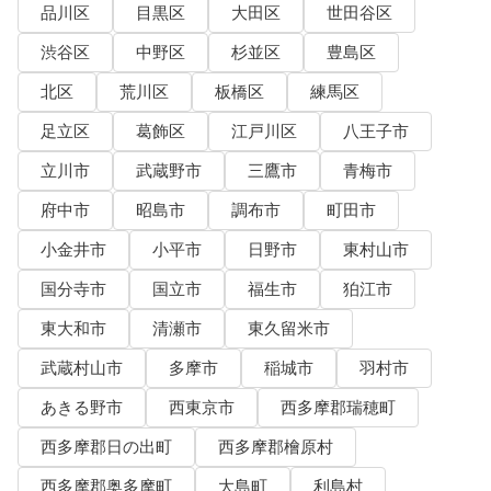
品川区
目黒区
大田区
世田谷区
渋谷区
中野区
杉並区
豊島区
北区
荒川区
板橋区
練馬区
足立区
葛飾区
江戸川区
八王子市
立川市
武蔵野市
三鷹市
青梅市
府中市
昭島市
調布市
町田市
小金井市
小平市
日野市
東村山市
国分寺市
国立市
福生市
狛江市
東大和市
清瀬市
東久留米市
武蔵村山市
多摩市
稲城市
羽村市
あきる野市
西東京市
西多摩郡瑞穂町
西多摩郡日の出町
西多摩郡檜原村
西多摩郡奥多摩町
大島町
利島村