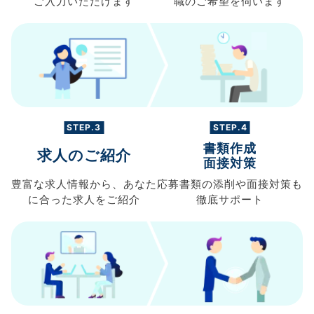
ご入力
いただけます
職の
ご希望を伺います
STEP.3
STEP.4
書類作成
求人のご紹介
面接対策
豊富な求人情報から、
あなた
応募書類の
添削や面接対策も
に合った求人を
ご紹介
徹底サポート