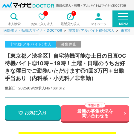
医師の求人・転職・アルバイトはマイナビDOCTOR
0
1
MENU
お気に入り求人
最近見た求人
マイページ
求人検索
医師求人・転職のマイナビDOCTOR
非常勤(アルバイト)医師求人
東京都
非常勤(アルバイト)求人
募集停止
【東京都／渋谷区】自宅待機可能な土日の日直OC
待機バイト◎10時～19時！土曜・日曜のうちお好
きな曜日でご勤務いただけます◎1回3万円＋出動
手当あり（内科系・小児科／非常勤）
更新日 : 2025/09/29
求人No : 661612
最新の募集状況を
お気に入り
問い合わせる