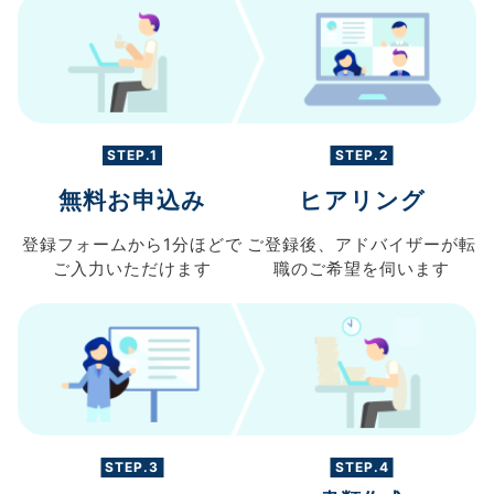
STEP.1
STEP.2
無料お申込み
ヒアリング
登録フォームから
1分ほどで
ご登録後、
アドバイザーが転
ご入力
いただけます
職の
ご希望を伺います
STEP.3
STEP.4