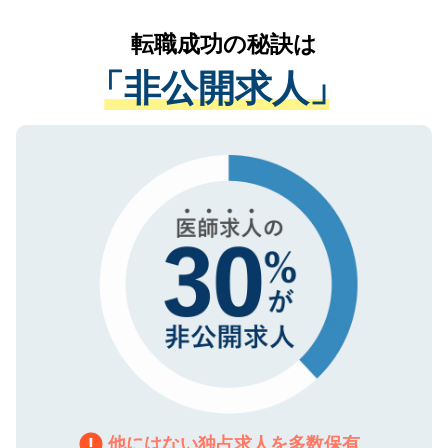
リアパートナーが将来のご希望などをおう
提供することは一切ありません。また弊社
かがいして、現在の医療機関の状況や紹介
転職成功の秘訣は
は、個人情報の取り扱いについての厳密な
経験をまじえながら、適切なアドバイスを
管理基準を満たした事業者のみに付与され
「非公開求人」
させていただきます。すぐにご転職をされ
る、プライバシーマークを取得済みです。
ない方には、長期的なサポートが可能です
ご登録いただいた個人情報は、SSL（デー
ので、まずはご登録ください。
タ暗号化）によって保護されていますの
で、機密保持に関してもご安心ください。
他にはない独占求人を多数保有