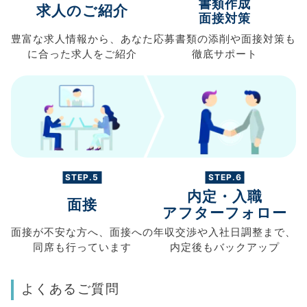
書類作成
求人のご紹介
面接対策
豊富な求人情報から、
あなた
応募書類の
添削や面接対策も
に合った求人を
ご紹介
徹底サポート
STEP.5
STEP.6
内定・入職
面接
アフターフォロー
面接が不安な方へ、
面接への
年収交渉や
入社日調整まで、
同席も
行っています
内定後もバックアップ
よくあるご質問