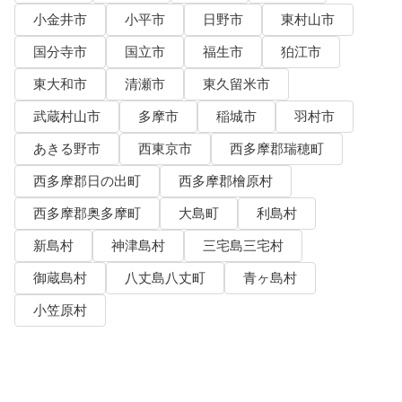
小金井市
小平市
日野市
東村山市
国分寺市
国立市
福生市
狛江市
東大和市
清瀬市
東久留米市
武蔵村山市
多摩市
稲城市
羽村市
あきる野市
西東京市
西多摩郡瑞穂町
西多摩郡日の出町
西多摩郡檜原村
西多摩郡奥多摩町
大島町
利島村
新島村
神津島村
三宅島三宅村
御蔵島村
八丈島八丈町
青ヶ島村
小笠原村