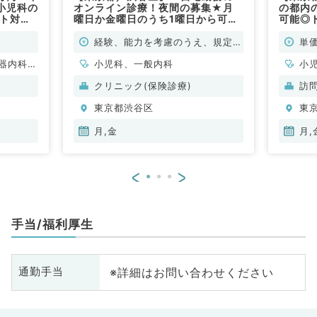
小児科の
オンライン診療！夜間の募集★月
の都内
ート対応
曜日か金曜日のうち1曜日から可
可能◎
の週1回
能！19時～24時のご勤務◎内科・
曜・日
案内可能
小児科のオンライン診察をお願いい
～若手
経験、能力を考慮のうえ、規定に
単価
非常勤）
たします。（内科系・小児科／非常
（内科
より決定
器内科、
勤）
小児科、一般内科
小
呼
クリニック(保険診療)
訪
東京都渋谷区
東
月,金
月,
<
>
手当/福利厚生
※詳細はお問い合わせください
通勤手当