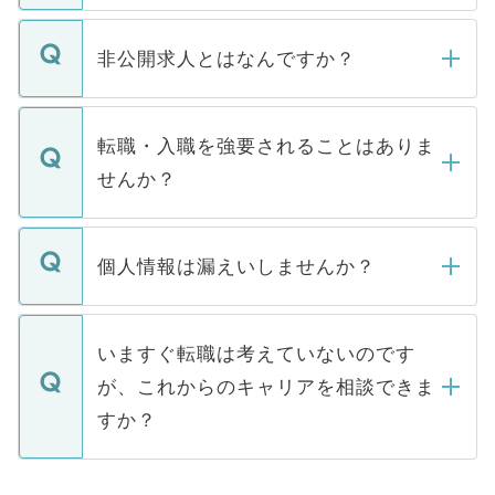
ご登録いただきましたら、弊社担当者がご
登録内容を確認し、その後メールもしくは
非公開求人とはなんですか？
お電話にて次のステップのご案内をいたし
ます。通常、5営業日以内にはご連絡をせて
マイナビDOCTORで取り扱っている求人の
いただきますので、しばらくお待ちくださ
うち約3割は、Webサイトからご覧いただ
転職・入職を強要されることはありま
い。
けない「非公開求人」です。非公開求人は
せんか？
下記の理由によって、一般には公開してい
ません。
転職・入職を強要することは一切ありませ
ん。また、仮に応募先から内定をいただい
個人情報は漏えいしませんか？
■応募殺到を避けるため 人気のある医療機
たとしても、ご本人が納得しない限り、内
関を公にしてしまうと、応募が殺到する場
定を承諾する必要はありません。内定先へ
個人情報が漏えいすることはありませんの
合があります。 選考を効率よく行うため
の辞退の連絡はキャリアパートナーが行い
で、ご安心ください。当サイトからの登録
いますぐ転職は考えていないのです
に、医療機関が求める条件に合った人材の
ますので、ご安心ください。
などで収集したご登録者様の個人情報は、
が、これからのキャリアを相談できま
みを人材紹介会社に依頼するケースが増え
ご本人のキャリアアップおよび転職活動の
ています。
すか？
支援を目的に使用いたします。お預かりし
ているすべての個人データはご本人の許可
お気軽にご相談ください。先生専任のキャ
なく、医療機関側に開示したり、第三者に