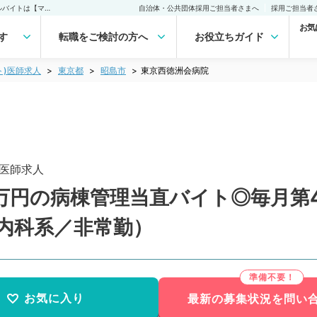
東京西徳洲会病院 (非常勤(アルバイト))の求人｜医師の求人・転職・アルバイトは【マイナビDOCTOR】
自治体・公共団体採用ご担当者さまへ
採用ご担当者
お気
す
転職をご検討の方へ
お役立ちガイド
ト)医師求人
東京都
昭島市
東京西徳洲会病院
医師求人
万円の病棟管理当直バイト◎毎月第4
内科系／非常勤）
お気に入り
最新の募集状況を問い