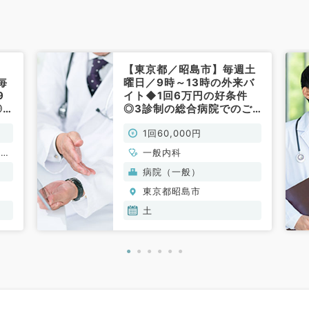
【東京都／昭島市】毎週土
毎
曜日／9時～13時の外来バ
9
イト◆1回6万円の好条件
◎3
◎3診制の総合病院でのご
務
勤務です（一般内科／非常
1回60,000円
勤）
、呼
一般内科
、内
病院（一般）
東京都昭島市
土