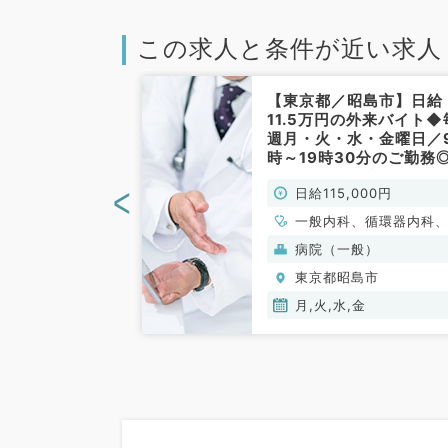
この求人と条件が近い求人
昭島市】病院で
【東京都／昭島市】日給
～17時の外来バ
11.5万円の外来バイト◆
.8万円！複数
週月・火・水・金曜日／
合病院でのご勤
時～19時30分のご勤務
週火曜日の勤務
診制の総合病院でのご勤
<
00円
日給115,000円
系／非常勤）
です（内科系／非常勤）
、循環器内科、呼
一般内科、循環器内科
、消化器内科、内
吸器内科、消化器内科
般）
病院（一般）
謝内科、腎臓内科
分泌・代謝内科
島市
東京都昭島市
月,火,水,金