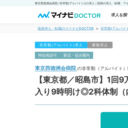
求人を探
医師求人・転職のマイナビDOCTOR
非常勤(アルバイ
非常勤(アルバイト)求人
募集停止
時短相談可
駅近・徒歩圏内
東京西徳洲会病院
の非常勤（アルバイト）
【東京都／昭島市】1回9
入り9時明け◎2科体制（