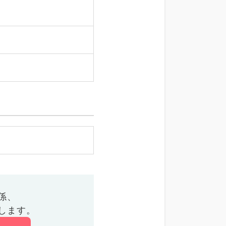
係、
します。