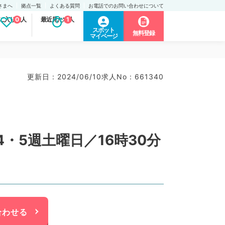
さまへ
拠点一覧
よくある質問
お電話でのお問い合わせについて
に入り求人
0
最近見た求人
1
スポット
無料登録
マイページ
更新日 : 2024/06/10
求人No : 661340
・5週土曜日／16時30分
合わせる