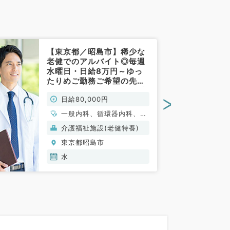
【東京都／昭島市】稀少な
老健でのアルバイト◎毎週
水曜日・日給8万円～ゆっ
たりめご勤務ご希望の先生
におすすめです～（内科系
>
日給80,000円
／非常勤）
一般内科、循環器内科、呼
吸器内科、消化器内科、内
介護福祉施設(老健特養)
分泌・代謝内科、腎臓内
東京都昭島市
科、血液内科
水