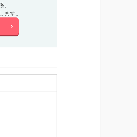
係、
します。