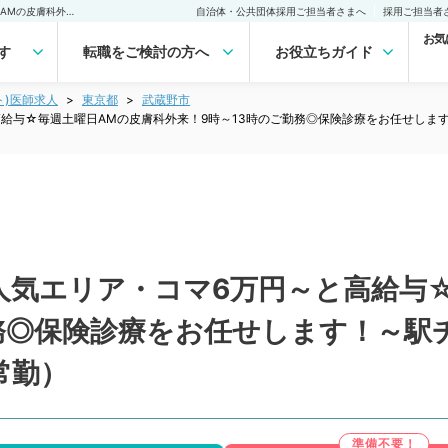
【東京都／武蔵野市】☆人気エリア・コマ6万円～と高給与☆毎週土曜日AMの皮膚科外来！9時～13時のご勤務◎保険診療をお任せします！～駅チカクリニックで通勤も便利です～（皮膚科／非常勤）非常勤(アルバイト)の求人｜医師の求人・転職・アルバイトは【マイナビDOCTOR】
自治体・公共団体採用ご担当者さまへ
採用ご担当者
お気
す
転職をご検討の方へ
お役立ちガイド
ト)医師求人
東京都
武蔵野市
給与☆毎週土曜日AMの皮膚科外来！9時～13時のご勤務◎保険診療をお任せしま
人気エリア・コマ6万円～と高給与
勤務◎保険診療をお任せします！～駅
常勤）