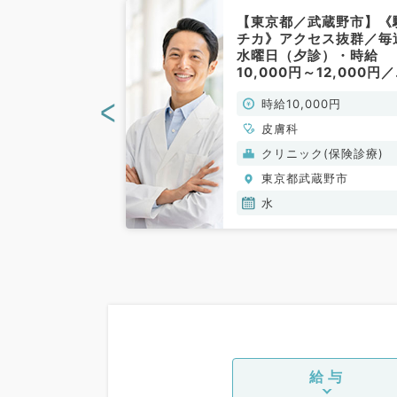
武蔵野市】《駅
【東京都／武蔵野市】《
セス抜群／毎週
チカ》アクセス抜群／毎
後）・時給
水曜日（夕診）・時給
12,000円／外
10,000円～12,000円
／非常勤）
来（皮膚科／非常勤）
<
00円
時給10,000円
皮膚科
(保険診療)
クリニック(保険診療)
蔵野市
東京都武蔵野市
水
給与