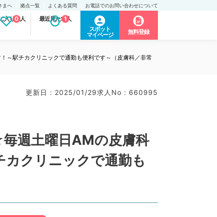
さまへ
拠点一覧
よくある質問
お電話でのお問い合わせについて
に入り求人
0
最近見た求人
1
スポット
無料登録
マイページ
す！～駅チカクリニックで通勤も便利です～（皮膚科／非常
更新日 : 2025/01/29
求人No : 660995
☆毎週土曜日AMの皮膚科
チカクリニックで通勤も