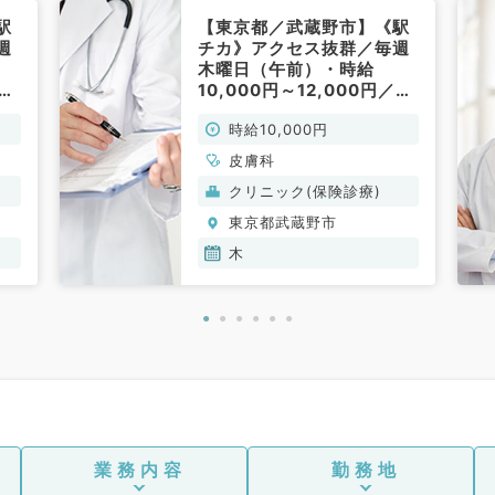
駅
【東京都／武蔵野市】《駅
週
チカ》アクセス抜群／毎週
木曜日（午前）・時給
／外
10,000円～12,000円／外
来（皮膚科／非常勤）
時給10,000円
皮膚科
クリニック(保険診療)
東京都武蔵野市
木
業務内容
勤務地