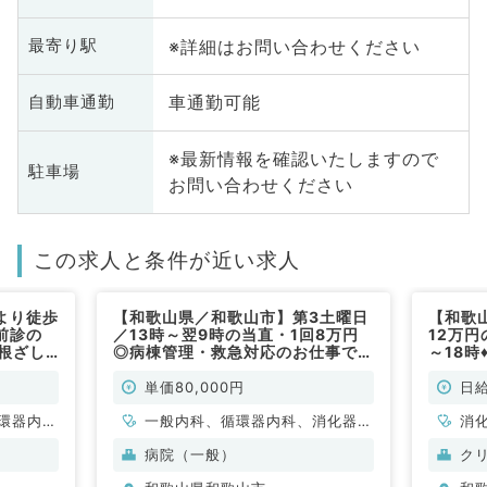
※詳細はお問い合わせください
最寄り駅
車通勤可能
自動車通勤
※最新情報を確認いたしますので
駐車場
お問い合わせください
この求人と条件が近い求人
より徒歩
【和歌山県／和歌山市】第3土曜日
【和歌
前診の
／13時～翌9時の当直・1回8万円
12万
に根ざし
◎病棟管理・救急対応のお仕事です
～18
科／非常
駅より徒歩圏内◎（内科系／非常
事！駅
勤）
科／非
単価80,000円
日給
環器内
一般内科、循環器内科、消化器内
消
内科、内
科、外科系全般、一般外科、消化
病院（一般）
ク
科、老年
器外科