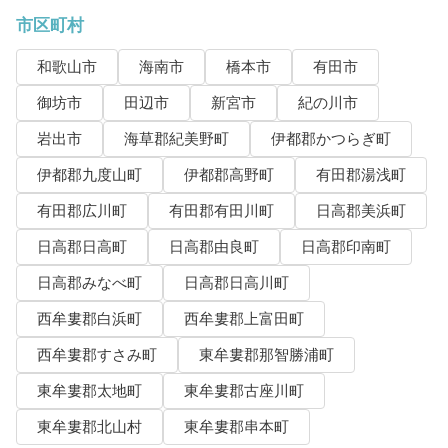
市区町村
和歌山市
海南市
橋本市
有田市
御坊市
田辺市
新宮市
紀の川市
岩出市
海草郡紀美野町
伊都郡かつらぎ町
伊都郡九度山町
伊都郡高野町
有田郡湯浅町
有田郡広川町
有田郡有田川町
日高郡美浜町
日高郡日高町
日高郡由良町
日高郡印南町
日高郡みなべ町
日高郡日高川町
西牟婁郡白浜町
西牟婁郡上富田町
西牟婁郡すさみ町
東牟婁郡那智勝浦町
東牟婁郡太地町
東牟婁郡古座川町
東牟婁郡北山村
東牟婁郡串本町