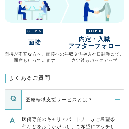
STEP.5
STEP.6
内定・入職
面接
アフターフォロー
面接が不安な方へ、
面接への
年収交渉や
入社日調整まで、
同席も
行っています
内定後もバックアップ
よくあるご質問
医療転職支援サービスとは？
医師専任のキャリアパートナーがご希望条
件などをおうかがいし、ご希望にマッチし