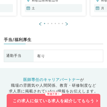
和歌山県和歌山市
和
全般、一
土
月
<
>
手当/福利厚生
有り
通勤手当
医師専任のキャリアパートナー
が
職場の雰囲気や人間関係、
教育・研修制度など
求人票に掲載されていない情報をお伝えします。
この求人に似ている求人を紹介してもらう