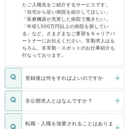
たご入職先をご紹介するサービスです。
「自宅から近い病院を紹介してほしい」
「医療機器が充実した病院で働きたい」
「年収1,500万円以上の病院を探してい
る」など、さまざまなご要望をキャリアパ
ートナーにお伝えください。常勤求人はも
ちろん、非常勤・スポットのお仕事紹介も
行なっております。
登録後は何をすればよいのですか
ご登録いただきましたら、弊社担当者がご
登録内容を確認し、その後メールもしくは
非公開求人とはなんですか？
お電話にて次のステップのご案内をいたし
ます。通常、5営業日以内にはご連絡をせて
マイナビDOCTORで取り扱っている求人の
いただきますので、しばらくお待ちくださ
うち約3割は、Webサイトからご覧いただ
転職・入職を強要されることはありま
い。