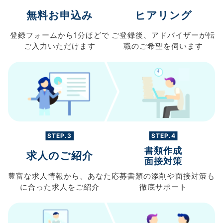
無料お申込み
ヒアリング
登録フォームから
1分ほどで
ご登録後、
アドバイザーが転
ご入力
いただけます
職の
ご希望を伺います
STEP.3
STEP.4
書類作成
求人のご紹介
面接対策
豊富な求人情報から、
あなた
応募書類の
添削や面接対策も
に合った求人を
ご紹介
徹底サポート