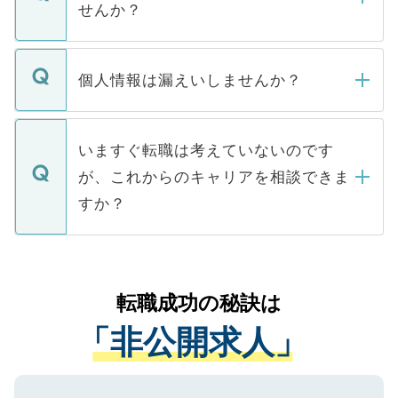
けない「非公開求人」です。非公開求人は
せんか？
下記の理由によって、一般には公開してい
ません。
転職・入職を強要することは一切ありませ
ん。また、仮に応募先から内定をいただい
個人情報は漏えいしませんか？
■応募殺到を避けるため 人気のある医療機
たとしても、ご本人が納得しない限り、内
関を公にしてしまうと、応募が殺到する場
定を承諾する必要はありません。内定先へ
個人情報が漏えいすることはありませんの
合があります。 選考を効率よく行うため
の辞退の連絡はキャリアパートナーが行い
で、ご安心ください。当サイトからの登録
いますぐ転職は考えていないのです
に、医療機関が求める条件に合った人材の
ますので、ご安心ください。
などで収集したご登録者様の個人情報は、
が、これからのキャリアを相談できま
みを人材紹介会社に依頼するケースが増え
ご本人のキャリアアップおよび転職活動の
ています。
すか？
支援を目的に使用いたします。お預かりし
ているすべての個人データはご本人の許可
お気軽にご相談ください。先生専任のキャ
なく、医療機関側に開示したり、第三者に
リアパートナーが将来のご希望などをおう
提供することは一切ありません。また弊社
かがいして、現在の医療機関の状況や紹介
転職成功の秘訣は
は、個人情報の取り扱いについての厳密な
経験をまじえながら、適切なアドバイスを
管理基準を満たした事業者のみに付与され
「非公開求人」
させていただきます。すぐにご転職をされ
る、プライバシーマークを取得済みです。
ない方には、長期的なサポートが可能です
ご登録いただいた個人情報は、SSL（デー
ので、まずはご登録ください。
タ暗号化）によって保護されていますの