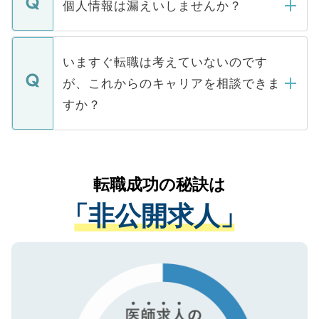
ん。また、仮に応募先から内定をいただい
個人情報は漏えいしませんか？
■応募殺到を避けるため 人気のある医療機
たとしても、ご本人が納得しない限り、内
関を公にしてしまうと、応募が殺到する場
定を承諾する必要はありません。内定先へ
個人情報が漏えいすることはありませんの
合があります。 選考を効率よく行うため
の辞退の連絡はキャリアパートナーが行い
で、ご安心ください。当サイトからの登録
いますぐ転職は考えていないのです
に、医療機関が求める条件に合った人材の
ますので、ご安心ください。
などで収集したご登録者様の個人情報は、
が、これからのキャリアを相談できま
みを人材紹介会社に依頼するケースが増え
ご本人のキャリアアップおよび転職活動の
ています。
すか？
支援を目的に使用いたします。お預かりし
ているすべての個人データはご本人の許可
お気軽にご相談ください。先生専任のキャ
なく、医療機関側に開示したり、第三者に
リアパートナーが将来のご希望などをおう
提供することは一切ありません。また弊社
かがいして、現在の医療機関の状況や紹介
転職成功の秘訣は
は、個人情報の取り扱いについての厳密な
経験をまじえながら、適切なアドバイスを
管理基準を満たした事業者のみに付与され
「非公開求人」
させていただきます。すぐにご転職をされ
る、プライバシーマークを取得済みです。
ない方には、長期的なサポートが可能です
ご登録いただいた個人情報は、SSL（デー
ので、まずはご登録ください。
タ暗号化）によって保護されていますの
で、機密保持に関してもご安心ください。