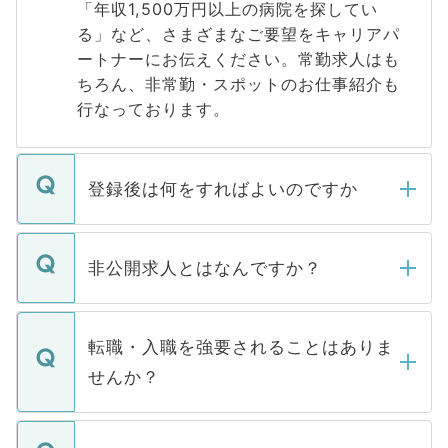
「年収1,500万円以上の病院を探してい
る」など、さまざまなご要望をキャリアパ
ートナーにお伝えください。常勤求人はも
ちろん、非常勤・スポットのお仕事紹介も
行なっております。
登録後は何をすればよいのですか
ご登録いただきましたら、弊社担当者がご
登録内容を確認し、その後メールもしくは
非公開求人とはなんですか？
お電話にて次のステップのご案内をいたし
ます。通常、5営業日以内にはご連絡をせて
マイナビDOCTORで取り扱っている求人の
いただきますので、しばらくお待ちくださ
うち約3割は、Webサイトからご覧いただ
転職・入職を強要されることはありま
い。
けない「非公開求人」です。非公開求人は
せんか？
下記の理由によって、一般には公開してい
ません。
転職・入職を強要することは一切ありませ