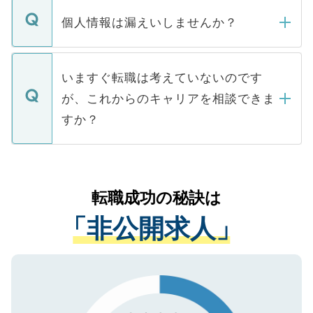
転職・入職を強要することは一切ありませ
ん。また、仮に応募先から内定をいただい
個人情報は漏えいしませんか？
■応募殺到を避けるため 人気のある医療機
たとしても、ご本人が納得しない限り、内
関を公にしてしまうと、応募が殺到する場
定を承諾する必要はありません。内定先へ
個人情報が漏えいすることはありませんの
合があります。 選考を効率よく行うため
の辞退の連絡はキャリアパートナーが行い
で、ご安心ください。当サイトからの登録
いますぐ転職は考えていないのです
に、医療機関が求める条件に合った人材の
ますので、ご安心ください。
などで収集したご登録者様の個人情報は、
が、これからのキャリアを相談できま
みを人材紹介会社に依頼するケースが増え
ご本人のキャリアアップおよび転職活動の
ています。
すか？
支援を目的に使用いたします。お預かりし
ているすべての個人データはご本人の許可
お気軽にご相談ください。先生専任のキャ
なく、医療機関側に開示したり、第三者に
リアパートナーが将来のご希望などをおう
提供することは一切ありません。また弊社
かがいして、現在の医療機関の状況や紹介
転職成功の秘訣は
は、個人情報の取り扱いについての厳密な
経験をまじえながら、適切なアドバイスを
管理基準を満たした事業者のみに付与され
「非公開求人」
させていただきます。すぐにご転職をされ
る、プライバシーマークを取得済みです。
ない方には、長期的なサポートが可能です
ご登録いただいた個人情報は、SSL（デー
ので、まずはご登録ください。
タ暗号化）によって保護されていますの
で、機密保持に関してもご安心ください。