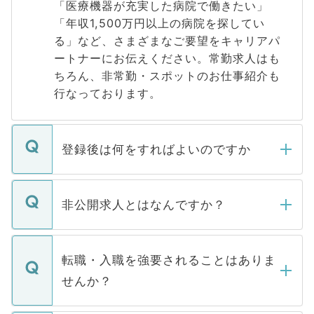
「医療機器が充実した病院で働きたい」
「年収1,500万円以上の病院を探してい
る」など、さまざまなご要望をキャリアパ
ートナーにお伝えください。常勤求人はも
ちろん、非常勤・スポットのお仕事紹介も
行なっております。
登録後は何をすればよいのですか
ご登録いただきましたら、弊社担当者がご
登録内容を確認し、その後メールもしくは
非公開求人とはなんですか？
お電話にて次のステップのご案内をいたし
ます。通常、5営業日以内にはご連絡をせて
マイナビDOCTORで取り扱っている求人の
いただきますので、しばらくお待ちくださ
うち約3割は、Webサイトからご覧いただ
転職・入職を強要されることはありま
い。
けない「非公開求人」です。非公開求人は
せんか？
下記の理由によって、一般には公開してい
ません。