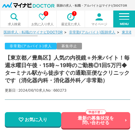
医師の求人・転職・アルバイトはマイナビDOCTOR
0
1
MENU
お気に入り求人
最近見た求人
マイページ
求人検索
医師求人・転職のマイナビDOCTOR
非常勤(アルバイト)医師求人
東京都
非常勤(アルバイト)求人
募集停止
【東京都／豊島区】人気の内視鏡＋外来バイト！毎
週水曜日午後・15時～19時のご勤務◎1回5万円◆
ターミナル駅から徒歩すぐの通勤至便なクリニック
です（消化器内科・消化器外科／非常勤）
更新日 : 2024/06/10
求人No : 660273
最新の募集状況を
お気に入り
問い合わせる