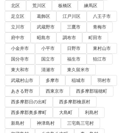
北区
荒川区
板橋区
練馬区
足立区
葛飾区
江戸川区
八王子市
立川市
武蔵野市
三鷹市
青梅市
府中市
昭島市
調布市
町田市
小金井市
小平市
日野市
東村山市
国分寺市
国立市
福生市
狛江市
東大和市
清瀬市
東久留米市
武蔵村山市
多摩市
稲城市
羽村市
あきる野市
西東京市
西多摩郡瑞穂町
西多摩郡日の出町
西多摩郡檜原村
西多摩郡奥多摩町
大島町
利島村
新島村
神津島村
三宅島三宅村