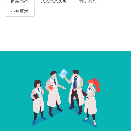
御蔵島村
八丈島八丈町
青ヶ島村
小笠原村