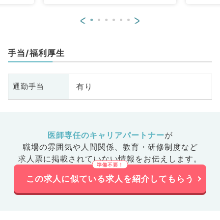
眼科、耳鼻咽喉科、気管食道科、
<
>
放射線科、リハビリテーション
科、麻酔科、ペインクリニック、
人工透析科、緩和ケア科、一般内
手当/福利厚生
科、循環器内科、呼吸器内科、消
化器内科、内分泌・代謝内科、腎
臓内科、老年内科、血液内科、外
有り
通勤手当
科系全般、一般外科、消化器外
科、乳腺外科、総合診療科、美容
皮膚科、健診・人間ドック、救急
科・ＩＣＵ、病理科、基礎医学
系、膠原病科、スポーツ整形外
医師専任のキャリアパートナー
が
科、大腸・肛門外科、その他、産
職場の雰囲気や人間関係、
教育・研修制度など
業医、科目不問
求人票に掲載されていない情報をお伝えします。
この求人に似ている求人を紹介してもらう