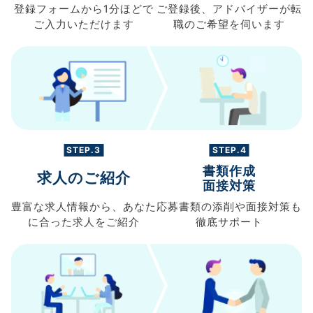
登録フォームから
1分ほどで
ご登録後、
アドバイザーが転
ご入力
いただけます
職の
ご希望を伺います
STEP.3
STEP.4
書類作成
求人のご紹介
面接対策
豊富な求人情報から、
あなた
応募書類の
添削や面接対策も
に合った求人を
ご紹介
徹底サポート