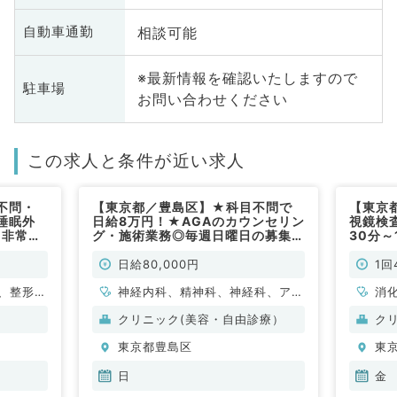
相談可能
自動車通勤
※最新情報を確認いたしますので
駐車場
お問い合わせください
この求人と条件が近い求人
不問・
【東京都／豊島区】★科目不問で
【東京
睡眠外
日給8万円！★AGAのカウンセリン
視鏡検
／非常
グ・施術業務◎毎週日曜日の募集◎
30分～
駅チカクリニック～（科目不問／非
（消化
常勤）
勤）
日給80,000円
1回
、整形外
神経内科、精神科、神経科、アレ
消
外科、心
ルギー科、リウマチ科、小児科、
クリニック(美容・自由診療）
ク
一般内
整形外科、形成外科、美容外科、
東京都豊島区
東
内科、消
脳神経外科、呼吸器外科、心臓血
内科、外
管外科、小児外科、皮膚科、泌尿
日
金
化器外
器科、産婦人科、産科、婦人科、