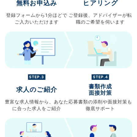
無料お申込み
ヒアリング
登録フォームから
1分ほどで
ご登録後、
アドバイザーが転
ご入力
いただけます
職の
ご希望を伺います
STEP.3
STEP.4
書類作成
求人のご紹介
面接対策
豊富な求人情報から、
あなた
応募書類の
添削や面接対策も
に合った求人を
ご紹介
徹底サポート