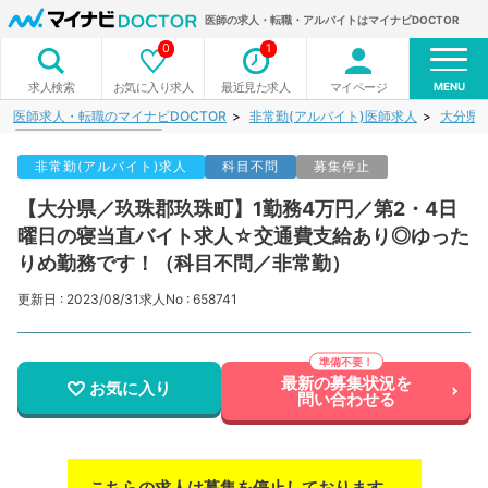
医師の求人・転職・アルバイトはマイナビDOCTOR
0
1
MENU
お気に入り求人
最近見た求人
マイページ
求人検索
医師求人・転職のマイナビDOCTOR
非常勤(アルバイト)医師求人
大分県
非常勤(アルバイト)求人
科目不問
募集停止
【大分県／玖珠郡玖珠町】1勤務4万円／第2・4日
曜日の寝当直バイト求人☆交通費支給あり◎ゆった
りめ勤務です！（科目不問／非常勤）
更新日 : 2023/08/31
求人No : 658741
最新の募集状況を
お気に入り
問い合わせる
こちらの求人は募集を停止しております。