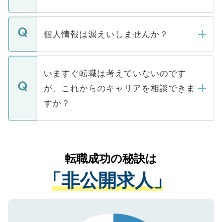
下記の理由によって、一般には公開してい
ません。
転職・入職を強要することは一切ありませ
ん。また、仮に応募先から内定をいただい
個人情報は漏えいしませんか？
■応募殺到を避けるため 人気のある医療機
たとしても、ご本人が納得しない限り、内
関を公にしてしまうと、応募が殺到する場
定を承諾する必要はありません。内定先へ
個人情報が漏えいすることはありませんの
合があります。 選考を効率よく行うため
の辞退の連絡はキャリアパートナーが行い
で、ご安心ください。当サイトからの登録
いますぐ転職は考えていないのです
に、医療機関が求める条件に合った人材の
ますので、ご安心ください。
などで収集したご登録者様の個人情報は、
が、これからのキャリアを相談できま
みを人材紹介会社に依頼するケースが増え
ご本人のキャリアアップおよび転職活動の
ています。
すか？
支援を目的に使用いたします。お預かりし
ているすべての個人データはご本人の許可
お気軽にご相談ください。先生専任のキャ
なく、医療機関側に開示したり、第三者に
リアパートナーが将来のご希望などをおう
提供することは一切ありません。また弊社
かがいして、現在の医療機関の状況や紹介
転職成功の秘訣は
は、個人情報の取り扱いについての厳密な
経験をまじえながら、適切なアドバイスを
管理基準を満たした事業者のみに付与され
「非公開求人」
させていただきます。すぐにご転職をされ
る、プライバシーマークを取得済みです。
ない方には、長期的なサポートが可能です
ご登録いただいた個人情報は、SSL（デー
ので、まずはご登録ください。
タ暗号化）によって保護されていますの
で、機密保持に関してもご安心ください。