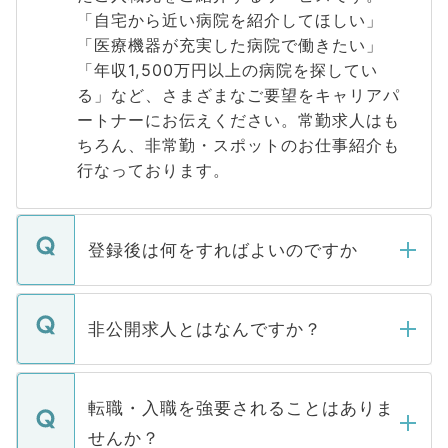
「自宅から近い病院を紹介してほしい」
「医療機器が充実した病院で働きたい」
「年収1,500万円以上の病院を探してい
る」など、さまざまなご要望をキャリアパ
ートナーにお伝えください。常勤求人はも
ちろん、非常勤・スポットのお仕事紹介も
行なっております。
登録後は何をすればよいのですか
ご登録いただきましたら、弊社担当者がご
登録内容を確認し、その後メールもしくは
非公開求人とはなんですか？
お電話にて次のステップのご案内をいたし
ます。通常、5営業日以内にはご連絡をせて
マイナビDOCTORで取り扱っている求人の
いただきますので、しばらくお待ちくださ
うち約3割は、Webサイトからご覧いただ
転職・入職を強要されることはありま
い。
けない「非公開求人」です。非公開求人は
せんか？