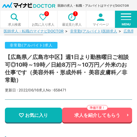
医師の求人・転職・アルバイトはマイナビDOCTOR
0
1
MENU
お気に入り求人
最近見た求人
マイページ
求人検索
医師求人・転職のマイナビDOCTOR
非常勤(アルバイト)医師求人
広島県
非常勤(アルバイト)求人
【広島県／広島市中区】週1日より勤務曜日ご相談
可◎10時～19時／日給8万円～10万円／外来のお
仕事です（美容外科・形成外科・ 美容皮膚科／非
常勤）
更新日 : 2022/06/16
求人No : 658471
お気に入り
求人を紹介してもらう