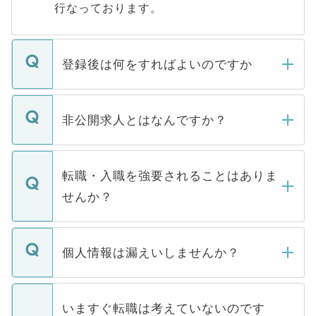
行なっております。
登録後は何をすればよいのですか
ご登録いただきましたら、弊社担当者がご
登録内容を確認し、その後メールもしくは
非公開求人とはなんですか？
お電話にて次のステップのご案内をいたし
ます。通常、5営業日以内にはご連絡をせて
マイナビDOCTORで取り扱っている求人の
いただきますので、しばらくお待ちくださ
うち約3割は、Webサイトからご覧いただ
転職・入職を強要されることはありま
い。
けない「非公開求人」です。非公開求人は
せんか？
下記の理由によって、一般には公開してい
ません。
転職・入職を強要することは一切ありませ
ん。また、仮に応募先から内定をいただい
個人情報は漏えいしませんか？
■応募殺到を避けるため 人気のある医療機
たとしても、ご本人が納得しない限り、内
関を公にしてしまうと、応募が殺到する場
定を承諾する必要はありません。内定先へ
個人情報が漏えいすることはありませんの
合があります。 選考を効率よく行うため
の辞退の連絡はキャリアパートナーが行い
で、ご安心ください。当サイトからの登録
いますぐ転職は考えていないのです
に、医療機関が求める条件に合った人材の