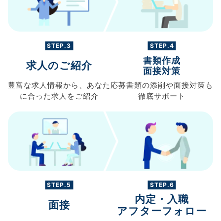
STEP.3
STEP.4
書類作成
求人のご紹介
面接対策
豊富な求人情報から、
あなた
応募書類の
添削や面接対策も
に合った求人を
ご紹介
徹底サポート
STEP.5
STEP.6
内定・入職
面接
アフターフォロー