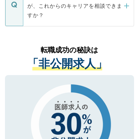
ますので、ご安心ください。
などで収集したご登録者様の個人情報は、
が、これからのキャリアを相談できま
みを人材紹介会社に依頼するケースが増え
ご本人のキャリアアップおよび転職活動の
ています。
すか？
支援を目的に使用いたします。お預かりし
ているすべての個人データはご本人の許可
お気軽にご相談ください。先生専任のキャ
なく、医療機関側に開示したり、第三者に
リアパートナーが将来のご希望などをおう
提供することは一切ありません。また弊社
かがいして、現在の医療機関の状況や紹介
転職成功の秘訣は
は、個人情報の取り扱いについての厳密な
経験をまじえながら、適切なアドバイスを
管理基準を満たした事業者のみに付与され
「非公開求人」
させていただきます。すぐにご転職をされ
る、プライバシーマークを取得済みです。
ない方には、長期的なサポートが可能です
ご登録いただいた個人情報は、SSL（デー
ので、まずはご登録ください。
タ暗号化）によって保護されていますの
で、機密保持に関してもご安心ください。