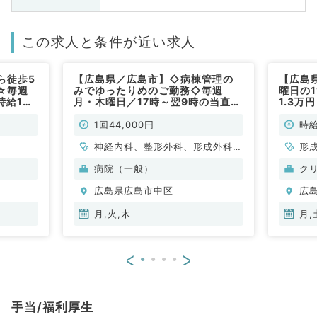
この求人と条件が近い求人
ら徒歩5
【広島県／広島市】◇病棟管理の
【広島
☆毎週
みでゆったりめのご勤務◇毎週
曜日の1
時給1万
月・木曜日／17時～翌9時の当直／
1.3
（皮膚
1回44,000円！駅チカ病院で通勤
のお仕
便利◎（内科系・外科系／非常勤）
／非常
1回44,000円
時給
神経内科、整形外科、形成外科、
形
脳神経外科、呼吸器外科、心臓血
病院（一般）
ク
管外科、小児外科、泌尿器科、一
広島県広島市中区
広
般内科、循環器内科、呼吸器内
科、消化器内科、内分泌・代謝内
月,火,木
月,
科、腎臓内科、老年内科、血液内
科、外科系全般、一般外科、消化
<
>
器外科、乳腺外科、膠原病科、大
腸・肛門外科、脊髄・脊椎外科
手当/福利厚生