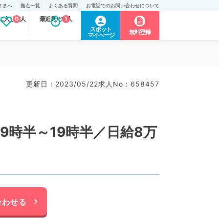
さまへ
拠点一覧
よくある質問
お電話でのお問い合わせについて
に入り求人
0
最近見た求人
1
スポット
無料登録
マイページ
更新日 : 2023/05/22
求人No : 658457
9時半～19時半／日給8万
合わせる