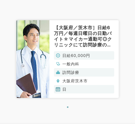
【大阪府／茨木市］日給6
万円／毎週日曜日の日勤バ
イト☆マイカー通勤可◎ク
リニックにて訪問診療のお
仕事です！（一般内科／非
日給60,000円
常勤）
一般内科
訪問診療
大阪府茨木市
日