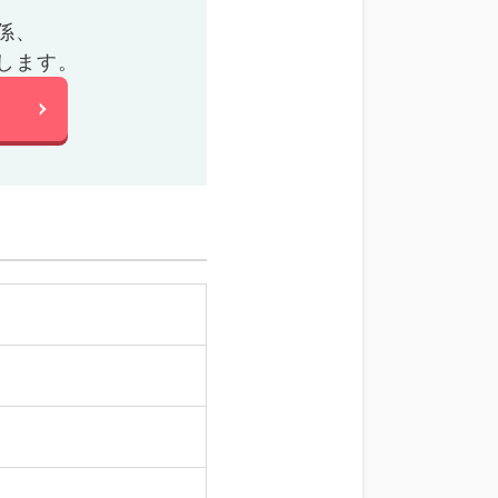
係、
します。