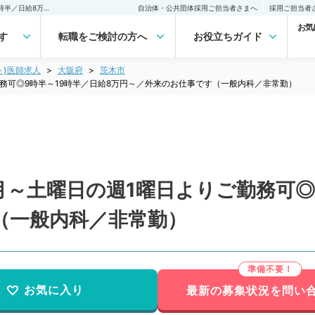
【大阪府／茨木市】毎週月～土曜日の週1曜日よりご勤務可◎9時半～19時半／日給8万円～／外来のお仕事です（一般内科／非常勤）非常勤(アルバイト)の求人｜医師の求人・転職・アルバイトは【マイナビDOCTOR】
自治体・公共団体採用ご担当者さまへ
採用ご担当者
お気
す
転職をご検討の方へ
お役立ちガイド
ト)医師求人
大阪府
茨木市
務可◎9時半～19時半／日給8万円～／外来のお仕事です（一般内科／非常勤）
～土曜日の週1曜日よりご勤務可◎
（一般内科／非常勤）
お気に入り
最新の募集状況を問い