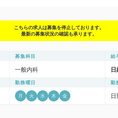
こちらの求人は募集を停止しております。
最新の募集状況の確認も承ります。
募集科目
給
一般内科
日
勤務曜日
勤
日
月
火
水
木
金
12