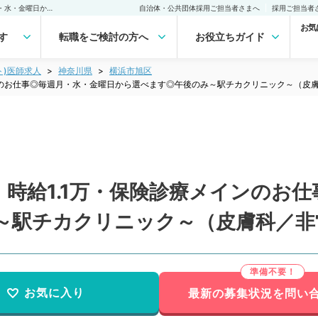
【神奈川県／横浜市旭区】時給1.1万・保険診療メインのお仕事◎毎週月・水・金曜日から選べます◎午後のみ～駅チカクリニック～（皮膚科／非常勤）非常勤(アルバイト)の求人｜医師の求人・転職・アルバイトは【マイナビDOCTOR】
自治体・公共団体採用ご担当者さまへ
採用ご担当者
お気
す
転職をご検討の方へ
お役立ちガイド
ト)医師求人
神奈川県
横浜市旭区
ンのお仕事◎毎週月・水・金曜日から選べます◎午後のみ～駅チカクリニック～（皮
時給1.1万・保険診療メインのお
～駅チカクリニック～（皮膚科／非
お気に入り
最新の募集状況を問い