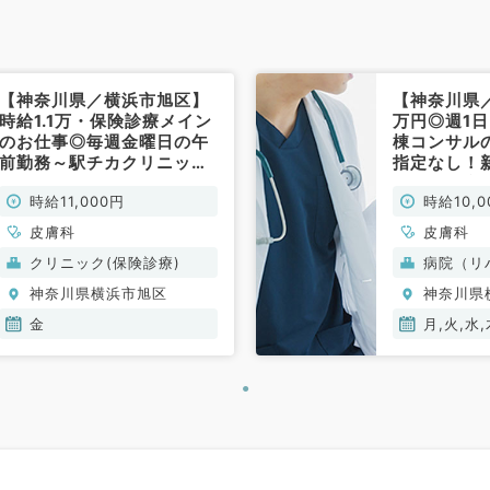
【神奈川県／横浜市旭区】
【神奈川県
時給1.1万・保険診療メイン
万円◎週1
のお仕事◎毎週金曜日の午
棟コンサル
前勤務～駅チカクリニック
指定なし！
～（皮膚科／非常勤）
きれいな病
時給11,000円
時給10,0
／非常勤）
皮膚科
皮膚科
クリニック(保険診療)
病院（リ
神奈川県横浜市旭区
神奈川県
金
月,火,水,