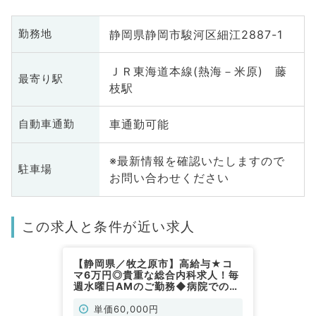
静岡県静岡市駿河区細江2887-1
勤務地
ＪＲ東海道本線(熱海－米原) 藤
最寄り駅
枝駅
車通勤可能
自動車通勤
※最新情報を確認いたしますので
駐車場
お問い合わせください
この求人と条件が近い求人
【静岡県／牧之原市】高給与★コ
マ6万円◎貴重な総合内科求人！毎
週水曜日AMのご勤務◆病院での外
来のお仕事です（総合内科／非常
勤）
単価60,000円