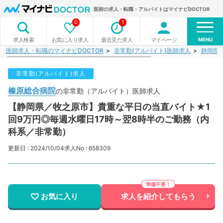
医師の求人・転職・アルバイトはマイナビDOCTOR
0
1
MENU
お気に入り求人
最近見た求人
マイページ
求人検索
医師求人・転職のマイナビDOCTOR
非常勤(アルバイト)医師求人
静岡県
非常勤(アルバイト)求人
榛原総合病院
の非常勤（アルバイト）医師求人
【静岡県／牧之原市】貴重な平日の当直バイト★1
回9万円◎毎週水曜日17時～翌8時半のご勤務（内
科系／非常勤）
更新日 : 2024/10/04
求人No : 658309
お気に入り
求人を紹介してもらう