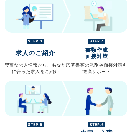
STEP.3
STEP.4
書類作成
求人のご紹介
面接対策
豊富な求人情報から、
あなた
応募書類の
添削や面接対策も
に合った求人を
ご紹介
徹底サポート
STEP.5
STEP.6