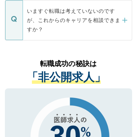
定を承諾する必要はありません。内定先へ
個人情報が漏えいすることはありませんの
合があります。 選考を効率よく行うため
の辞退の連絡はキャリアパートナーが行い
で、ご安心ください。当サイトからの登録
いますぐ転職は考えていないのです
に、医療機関が求める条件に合った人材の
ますので、ご安心ください。
などで収集したご登録者様の個人情報は、
が、これからのキャリアを相談できま
みを人材紹介会社に依頼するケースが増え
ご本人のキャリアアップおよび転職活動の
ています。
すか？
支援を目的に使用いたします。お預かりし
ているすべての個人データはご本人の許可
お気軽にご相談ください。先生専任のキャ
なく、医療機関側に開示したり、第三者に
リアパートナーが将来のご希望などをおう
提供することは一切ありません。また弊社
かがいして、現在の医療機関の状況や紹介
転職成功の秘訣は
は、個人情報の取り扱いについての厳密な
経験をまじえながら、適切なアドバイスを
管理基準を満たした事業者のみに付与され
「非公開求人」
させていただきます。すぐにご転職をされ
る、プライバシーマークを取得済みです。
ない方には、長期的なサポートが可能です
ご登録いただいた個人情報は、SSL（デー
ので、まずはご登録ください。
タ暗号化）によって保護されていますの
で、機密保持に関してもご安心ください。