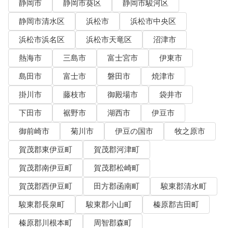
静岡市
静岡市葵区
静岡市駿河区
静岡市清水区
浜松市
浜松市中央区
浜松市浜名区
浜松市天竜区
沼津市
熱海市
三島市
富士宮市
伊東市
島田市
富士市
磐田市
焼津市
掛川市
藤枝市
御殿場市
袋井市
下田市
裾野市
湖西市
伊豆市
御前崎市
菊川市
伊豆の国市
牧之原市
賀茂郡東伊豆町
賀茂郡河津町
賀茂郡南伊豆町
賀茂郡松崎町
賀茂郡西伊豆町
田方郡函南町
駿東郡清水町
駿東郡長泉町
駿東郡小山町
榛原郡吉田町
榛原郡川根本町
周智郡森町