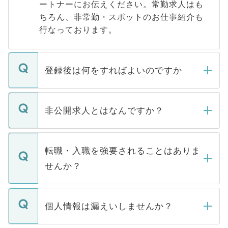
ートナーにお伝えください。常勤求人はも
ちろん、非常勤・スポットのお仕事紹介も
行なっております。
登録後は何をすればよいのですか
ご登録いただきましたら、弊社担当者がご
登録内容を確認し、その後メールもしくは
非公開求人とはなんですか？
お電話にて次のステップのご案内をいたし
ます。通常、5営業日以内にはご連絡をせて
マイナビDOCTORで取り扱っている求人の
いただきますので、しばらくお待ちくださ
うち約3割は、Webサイトからご覧いただ
転職・入職を強要されることはありま
い。
けない「非公開求人」です。非公開求人は
せんか？
下記の理由によって、一般には公開してい
ません。
転職・入職を強要することは一切ありませ
ん。また、仮に応募先から内定をいただい
個人情報は漏えいしませんか？
■応募殺到を避けるため 人気のある医療機
たとしても、ご本人が納得しない限り、内
関を公にしてしまうと、応募が殺到する場