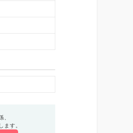
係、
します。