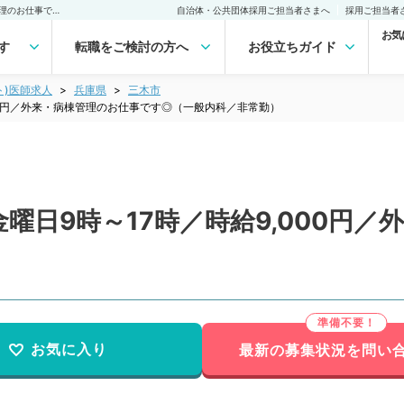
【兵庫県／三木市】毎週金曜日9時～17時／時給9,000円／外来・病棟管理のお仕事です◎（一般内科／非常勤）非常勤(アルバイト)の求人｜医師の求人・転職・アルバイトは【マイナビDOCTOR】
自治体・公共団体採用ご担当者さまへ
採用ご担当者
お気
す
転職をご検討の方へ
お役立ちガイド
ト)医師求人
兵庫県
三木市
00円／外来・病棟管理のお仕事です◎（一般内科／非常勤）
曜日9時～17時／時給9,000円
）
お気に入り
最新の募集状況を問い