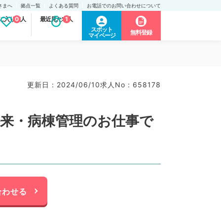
さまへ
拠点一覧
よくある質問
お電話でのお問い合わせについて
に入り求人
0
最近見た求人
1
スポット
無料登録
マイページ
更新日 : 2024/06/10
求人No : 658178
／外来・病棟管理のお仕事で
合わせる