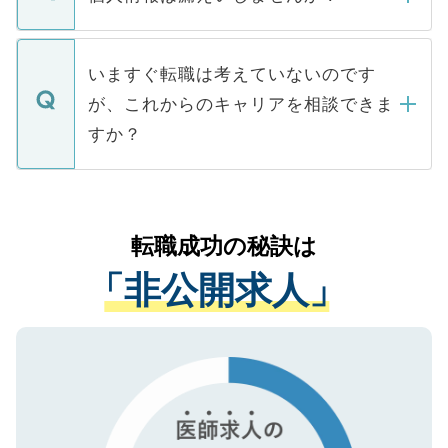
■応募殺到を避けるため 人気のある医療機
たとしても、ご本人が納得しない限り、内
関を公にしてしまうと、応募が殺到する場
定を承諾する必要はありません。内定先へ
個人情報が漏えいすることはありませんの
合があります。 選考を効率よく行うため
の辞退の連絡はキャリアパートナーが行い
で、ご安心ください。当サイトからの登録
いますぐ転職は考えていないのです
に、医療機関が求める条件に合った人材の
ますので、ご安心ください。
などで収集したご登録者様の個人情報は、
が、これからのキャリアを相談できま
みを人材紹介会社に依頼するケースが増え
ご本人のキャリアアップおよび転職活動の
ています。
すか？
支援を目的に使用いたします。お預かりし
ているすべての個人データはご本人の許可
お気軽にご相談ください。先生専任のキャ
なく、医療機関側に開示したり、第三者に
リアパートナーが将来のご希望などをおう
提供することは一切ありません。また弊社
かがいして、現在の医療機関の状況や紹介
転職成功の秘訣は
は、個人情報の取り扱いについての厳密な
経験をまじえながら、適切なアドバイスを
管理基準を満たした事業者のみに付与され
「非公開求人」
させていただきます。すぐにご転職をされ
る、プライバシーマークを取得済みです。
ない方には、長期的なサポートが可能です
ご登録いただいた個人情報は、SSL（デー
ので、まずはご登録ください。
タ暗号化）によって保護されていますの
で、機密保持に関してもご安心ください。