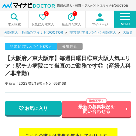
医師の求人・転職・アルバイトはマイナビDOCTOR
0
1
MENU
お気に入り求人
最近見た求人
マイページ
求人検索
医師求人・転職のマイナビDOCTOR
非常勤(アルバイト)医師求人
大阪府
非常勤(アルバイト)求人
募集停止
【大阪府／東大阪市】毎週日曜日◎東大阪人気エリ
ア！駅チカ病院にて当直のご勤務です◎（産婦人科
／非常勤）
更新日 : 2023/05/19
求人No : 658168
最新の募集状況を
お気に入り
問い合わせる
こちらの求人は募集を停止しております。