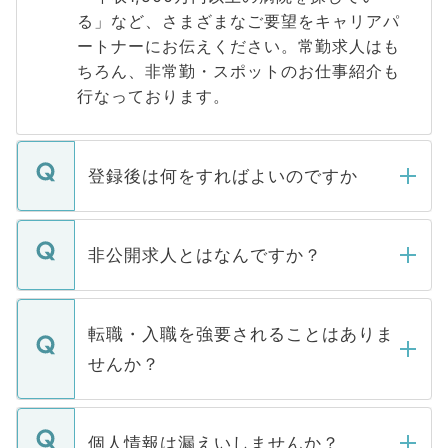
る」など、さまざまなご要望をキャリアパ
ートナーにお伝えください。常勤求人はも
ちろん、非常勤・スポットのお仕事紹介も
行なっております。
登録後は何をすればよいのですか
ご登録いただきましたら、弊社担当者がご
登録内容を確認し、その後メールもしくは
非公開求人とはなんですか？
お電話にて次のステップのご案内をいたし
ます。通常、5営業日以内にはご連絡をせて
マイナビDOCTORで取り扱っている求人の
いただきますので、しばらくお待ちくださ
うち約3割は、Webサイトからご覧いただ
転職・入職を強要されることはありま
い。
けない「非公開求人」です。非公開求人は
せんか？
下記の理由によって、一般には公開してい
ません。
転職・入職を強要することは一切ありませ
ん。また、仮に応募先から内定をいただい
個人情報は漏えいしませんか？