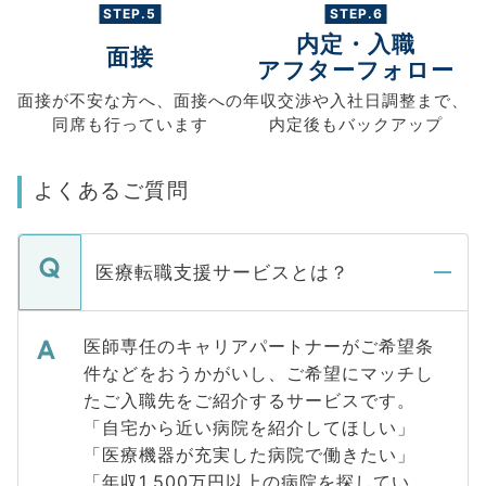
STEP.5
STEP.6
内定・入職
面接
アフターフォロー
面接が不安な方へ、
面接への
年収交渉や
入社日調整まで、
同席も
行っています
内定後もバックアップ
よくあるご質問
医療転職支援サービスとは？
医師専任のキャリアパートナーがご希望条
件などをおうかがいし、ご希望にマッチし
たご入職先をご紹介するサービスです。
「自宅から近い病院を紹介してほしい」
「医療機器が充実した病院で働きたい」
「年収1,500万円以上の病院を探してい