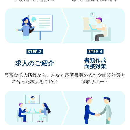
STEP.3
STEP.4
書類作成
求人のご紹介
面接対策
豊富な求人情報から、
あなた
応募書類の
添削や面接対策も
に合った求人を
ご紹介
徹底サポート