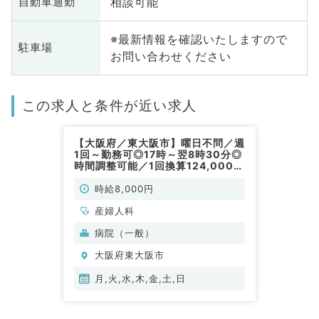
相談可能
自動車通勤
※最新情報を確認いたしますので
駐車場
お問い合わせください
この求人と条件が近い求人
【大阪府／東大阪市】曜日不問／週
1回～勤務可◎17時～翌8時30分◎
時間調整可能／1回換算124,000円
～◎駅チカ病院での当直のお仕事で
す。（産婦人科／非常勤）
時給8,000円
産婦人科
病院（一般）
大阪府東大阪市
月,火,水,木,金,土,日