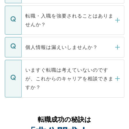
ます。通常、5営業日以内にはご連絡をせて
マイナビDOCTORで取り扱っている求人の
いただきますので、しばらくお待ちくださ
うち約3割は、Webサイトからご覧いただ
転職・入職を強要されることはありま
い。
けない「非公開求人」です。非公開求人は
せんか？
下記の理由によって、一般には公開してい
ません。
転職・入職を強要することは一切ありませ
ん。また、仮に応募先から内定をいただい
個人情報は漏えいしませんか？
■応募殺到を避けるため 人気のある医療機
たとしても、ご本人が納得しない限り、内
関を公にしてしまうと、応募が殺到する場
定を承諾する必要はありません。内定先へ
個人情報が漏えいすることはありませんの
合があります。 選考を効率よく行うため
の辞退の連絡はキャリアパートナーが行い
で、ご安心ください。当サイトからの登録
いますぐ転職は考えていないのです
に、医療機関が求める条件に合った人材の
ますので、ご安心ください。
などで収集したご登録者様の個人情報は、
が、これからのキャリアを相談できま
みを人材紹介会社に依頼するケースが増え
ご本人のキャリアアップおよび転職活動の
ています。
すか？
支援を目的に使用いたします。お預かりし
ているすべての個人データはご本人の許可
お気軽にご相談ください。先生専任のキャ
なく、医療機関側に開示したり、第三者に
リアパートナーが将来のご希望などをおう
提供することは一切ありません。また弊社
かがいして、現在の医療機関の状況や紹介
転職成功の秘訣は
は、個人情報の取り扱いについての厳密な
経験をまじえながら、適切なアドバイスを
管理基準を満たした事業者のみに付与され