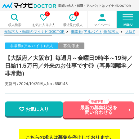
医師の求人・転職・アルバイトはマイナビDOCTOR
0
1
MENU
お気に入り求人
最近見た求人
マイページ
求人検索
医師求人・転職のマイナビDOCTOR
非常勤(アルバイト)医師求人
大阪府
非常勤(アルバイト)求人
募集停止
【大阪府／大阪市】毎週月～金曜日9時半～19時／
日給11.5万円／外来のお仕事です◎（耳鼻咽喉科／
非常勤）
更新日 : 2024/10/29
求人No : 658148
最新の募集状況を
お気に入り
問い合わせる
こちらの求人は募集を停止しております。