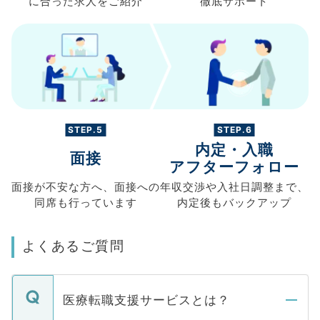
に合った求人を
ご紹介
徹底サポート
STEP.5
STEP.6
内定・入職
面接
アフターフォロー
面接が不安な方へ、
面接への
年収交渉や
入社日調整まで、
同席も
行っています
内定後もバックアップ
よくあるご質問
医療転職支援サービスとは？