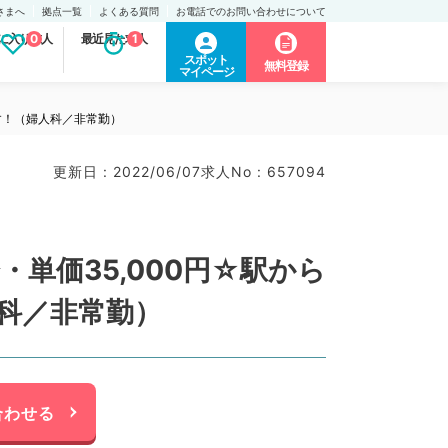
さまへ
拠点一覧
よくある質問
お電話でのお問い合わせについて
に入り求人
0
最近見た求人
1
スポット
無料登録
マイページ
です！（婦人科／非常勤）
更新日 : 2022/06/07
求人No : 657094
・単価35,000円☆駅から
科／非常勤）
合わせる