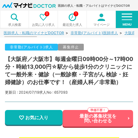
医師の求人・転職・アルバイトはマイナビDOCTOR
0
1
MENU
お気に入り求人
最近見た求人
マイページ
求人検索
医師求人・転職のマイナビDOCTOR
非常勤(アルバイト)医師求人
大阪府
非常勤(アルバイト)求人
募集停止
【大阪府／大阪市】毎週金曜日09時00分～17時00
分・時給13,000円☆駅から徒歩1分のクリニックに
て一般外来・健診（一般診察・子宮がん 検診・妊
婦健診）のお仕事です！（産婦人科／非常勤）
更新日 : 2024/07/19
求人No : 657093
最新の募集状況を
お気に入り
問い合わせる