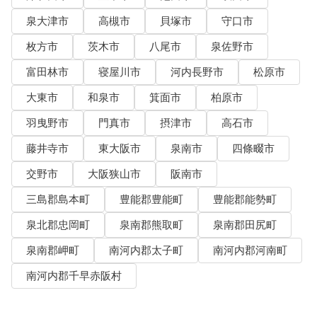
泉大津市
高槻市
貝塚市
守口市
枚方市
茨木市
八尾市
泉佐野市
富田林市
寝屋川市
河内長野市
松原市
大東市
和泉市
箕面市
柏原市
羽曳野市
門真市
摂津市
高石市
藤井寺市
東大阪市
泉南市
四條畷市
交野市
大阪狭山市
阪南市
三島郡島本町
豊能郡豊能町
豊能郡能勢町
泉北郡忠岡町
泉南郡熊取町
泉南郡田尻町
泉南郡岬町
南河内郡太子町
南河内郡河南町
南河内郡千早赤阪村