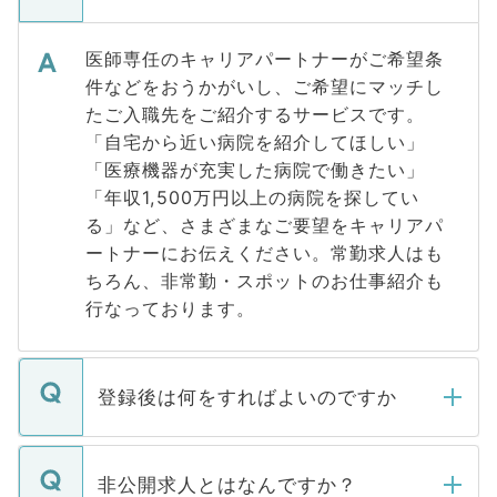
医師専任のキャリアパートナーがご希望条
件などをおうかがいし、ご希望にマッチし
たご入職先をご紹介するサービスです。
「自宅から近い病院を紹介してほしい」
「医療機器が充実した病院で働きたい」
「年収1,500万円以上の病院を探してい
る」など、さまざまなご要望をキャリアパ
ートナーにお伝えください。常勤求人はも
ちろん、非常勤・スポットのお仕事紹介も
行なっております。
登録後は何をすればよいのですか
ご登録いただきましたら、弊社担当者がご
登録内容を確認し、その後メールもしくは
非公開求人とはなんですか？