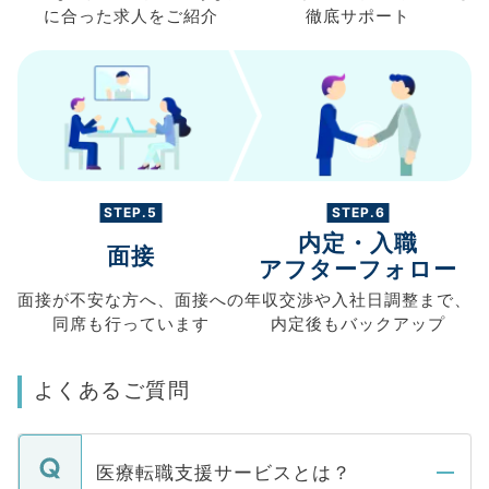
に合った求人を
ご紹介
徹底サポート
STEP.5
STEP.6
内定・入職
面接
アフターフォロー
面接が不安な方へ、
面接への
年収交渉や
入社日調整まで、
同席も
行っています
内定後もバックアップ
よくあるご質問
医療転職支援サービスとは？