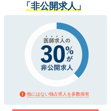
管理基準を満たした事業者のみに付与され
「非公開求人」
させていただきます。すぐにご転職をされ
る、プライバシーマークを取得済みです。
ない方には、長期的なサポートが可能です
ご登録いただいた個人情報は、SSL（デー
ので、まずはご登録ください。
タ暗号化）によって保護されていますの
で、機密保持に関してもご安心ください。
他にはない独占求人を多数保有