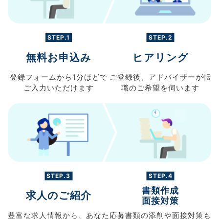
STEP.1
STEP.2
無料お申込み
ヒアリング
登録フォームから
1分ほどで
ご登録後、
アドバイザーが転
ご入力
いただけます
職の
ご希望を伺います
STEP.3
STEP.4
書類作成
求人のご紹介
面接対策
豊富な求人情報から、
あなた
応募書類の
添削や面接対策も