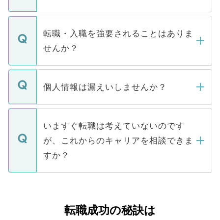
お電話にて次のステップのご案内をいたし
ます。通常、5営業日以内にはご連絡をせて
マイナビDOCTORで取り扱っている求人の
いただきますので、しばらくお待ちくださ
うち約3割は、Webサイトからご覧いただ
転職・入職を強要されることはありま
い。
けない「非公開求人」です。非公開求人は
せんか？
下記の理由によって、一般には公開してい
ません。
転職・入職を強要することは一切ありませ
ん。また、仮に応募先から内定をいただい
個人情報は漏えいしませんか？
■応募殺到を避けるため 人気のある医療機
たとしても、ご本人が納得しない限り、内
関を公にしてしまうと、応募が殺到する場
定を承諾する必要はありません。内定先へ
個人情報が漏えいすることはありませんの
合があります。 選考を効率よく行うため
の辞退の連絡はキャリアパートナーが行い
で、ご安心ください。当サイトからの登録
いますぐ転職は考えていないのです
に、医療機関が求める条件に合った人材の
ますので、ご安心ください。
などで収集したご登録者様の個人情報は、
が、これからのキャリアを相談できま
みを人材紹介会社に依頼するケースが増え
ご本人のキャリアアップおよび転職活動の
ています。
すか？
支援を目的に使用いたします。お預かりし
ているすべての個人データはご本人の許可
お気軽にご相談ください。先生専任のキャ
なく、医療機関側に開示したり、第三者に
リアパートナーが将来のご希望などをおう
提供することは一切ありません。また弊社
かがいして、現在の医療機関の状況や紹介
転職成功の秘訣は
は、個人情報の取り扱いについての厳密な
経験をまじえながら、適切なアドバイスを