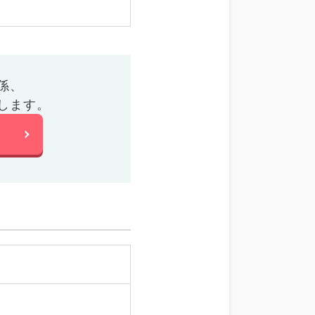
係、
します。