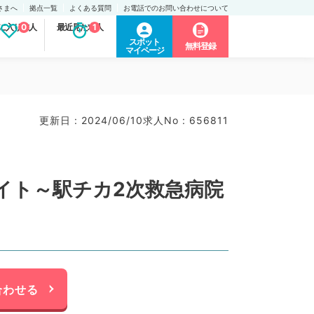
さまへ
拠点一覧
よくある質問
お電話でのお問い合わせについて
に入り求人
0
最近見た求人
1
スポット
無料登録
マイページ
更新日 : 2024/06/10
求人No : 656811
イト～駅チカ2次救急病院
合わせる