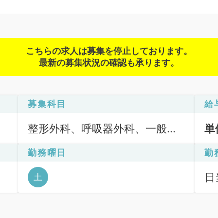
こちらの求人は募集を停止しております。
最新の募集状況の確認も承ります。
募集科目
給
整形外科、呼吸器外科、一般内
単
科、循環器内科、呼吸器内科、
勤務曜日
勤
消化器内科、内分泌・代謝内
科、腎臓内科、外科系全般、一
日当
土
般外科、消化器外科