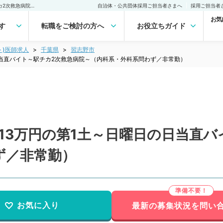
【千葉県／習志野市】1回13万円の第1土～日曜日の日当直バイト～駅チカ2次救急病院～（内科系・外科系問わず／非常勤）非常勤(アルバイト)の求人｜医師の求人・転職・アルバイトは【マイナビDOCTOR】
自治体・公共団体採用ご担当者さまへ
採用ご担当者
お気
す
転職をご検討の方へ
お役立ちガイド
ト)医師求人
千葉県
習志野市
日当直バイト～駅チカ2次救急病院～（内科系・外科系問わず／非常勤）
13万円の第1土～日曜日の日当直バ
ず／非常勤）
お気に入り
最新の募集状況を問い