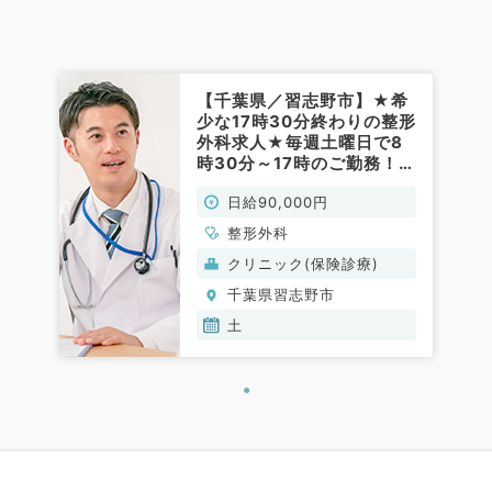
【千葉県／習志野市】★希
少な17時30分終わりの整形
外科求人★毎週土曜日で8
時30分～17時のご勤務！週
1日からご勤務可能！新規オ
日給90,000円
ープン予定のクリニックで
す◎（整形外科／非常勤）
整形外科
クリニック(保険診療)
千葉県習志野市
土