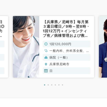
日
【兵庫県／尼崎市】毎月第
能◎
３週日曜日／9時～翌8時・
力
1回12万円＋インセンティ
に
ブ有／病棟管理および救急
事
外来のお仕事です◎（一般
1回120,000円
内科・一般外科／非常勤）
一般内科、外科系全般、一
般外科
病院（一般）
兵庫県尼崎市
日