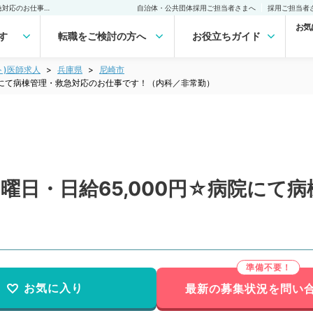
【兵庫県／尼崎市】第4日曜日・日給65,000円☆病院にて病棟管理・救急対応のお仕事です！（内科／非常勤）非常勤(アルバイト)の求人｜医師の求人・転職・アルバイトは【マイナビDOCTOR】
自治体・公共団体採用ご担当者さまへ
採用ご担当者
お気
す
転職をご検討の方へ
お役立ちガイド
ト)医師求人
兵庫県
尼崎市
病院にて病棟管理・救急対応のお仕事です！（内科／非常勤）
曜日・日給65,000円☆病院にて
）
お気に入り
最新の募集状況を問い