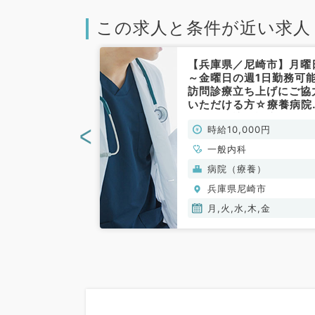
この求人と条件が近い求人
尼崎市】駅から
【兵庫県／尼崎市】月曜
インセンティブ
～金曜日の週1日勤務可
3・5週目金曜
訪問診療立ち上げにご協
円◎当直のお仕
いただける方☆療養病院
般内科・一般外
て外来・訪問診療のお仕
<
00円
時給10,000円
です（内科系／非常勤）
、外科系全般、一
一般内科
般）
病院（療養）
崎市
兵庫県尼崎市
月,火,水,木,金