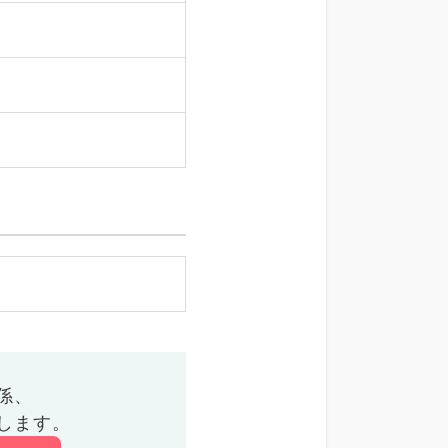
係、
します。