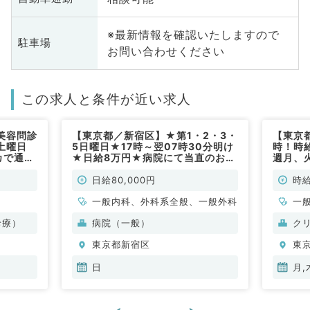
※最新情報を確認いたしますので
駐車場
お問い合わせください
この求人と条件が近い求人
美容問診
【東京都／新宿区】★第1・2・3・
【東京
土曜日
5日曜日★17時～翌07時30分明け
時！時
カで通勤
★日給8万円★病院にて当直のお仕
週月、
！（美容
事です！（外科系／非常勤）
勤務◎
）
におす
日給80,000円
時給
常勤）
一般内科、外科系全般、一般外科
一
診療）
病院（一般）
ク
東京都新宿区
東
日
月,