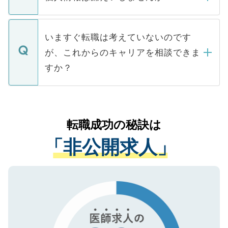
■応募殺到を避けるため 人気のある医療機
たとしても、ご本人が納得しない限り、内
関を公にしてしまうと、応募が殺到する場
定を承諾する必要はありません。内定先へ
個人情報が漏えいすることはありませんの
合があります。 選考を効率よく行うため
の辞退の連絡はキャリアパートナーが行い
で、ご安心ください。当サイトからの登録
いますぐ転職は考えていないのです
に、医療機関が求める条件に合った人材の
ますので、ご安心ください。
などで収集したご登録者様の個人情報は、
が、これからのキャリアを相談できま
みを人材紹介会社に依頼するケースが増え
ご本人のキャリアアップおよび転職活動の
ています。
すか？
支援を目的に使用いたします。お預かりし
ているすべての個人データはご本人の許可
お気軽にご相談ください。先生専任のキャ
なく、医療機関側に開示したり、第三者に
リアパートナーが将来のご希望などをおう
提供することは一切ありません。また弊社
かがいして、現在の医療機関の状況や紹介
転職成功の秘訣は
は、個人情報の取り扱いについての厳密な
経験をまじえながら、適切なアドバイスを
管理基準を満たした事業者のみに付与され
「非公開求人」
させていただきます。すぐにご転職をされ
る、プライバシーマークを取得済みです。
ない方には、長期的なサポートが可能です
ご登録いただいた個人情報は、SSL（デー
ので、まずはご登録ください。
タ暗号化）によって保護されていますの
で、機密保持に関してもご安心ください。