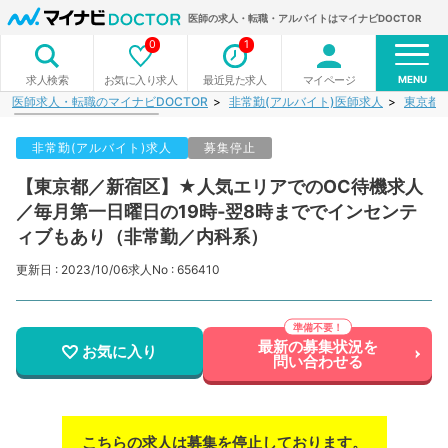
医師の求人・転職・アルバイトはマイナビDOCTOR
0
1
MENU
お気に入り求人
最近見た求人
マイページ
求人検索
医師求人・転職のマイナビDOCTOR
非常勤(アルバイト)医師求人
東京都
非常勤(アルバイト)求人
募集停止
【東京都／新宿区】★人気エリアでのOC待機求人
／毎月第一日曜日の19時‐翌8時まででインセンテ
ィブもあり（非常勤／内科系）
更新日 : 2023/10/06
求人No : 656410
最新の募集状況を
お気に入り
問い合わせる
こちらの求人は募集を停止しております。