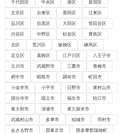
千代田区
中央区
港区
新宿区
文京区
台東区
墨田区
江東区
品川区
目黒区
大田区
世田谷区
渋谷区
中野区
杉並区
豊島区
北区
荒川区
板橋区
練馬区
足立区
葛飾区
江戸川区
八王子市
立川市
武蔵野市
三鷹市
青梅市
府中市
昭島市
調布市
町田市
小金井市
小平市
日野市
東村山市
国分寺市
国立市
福生市
狛江市
東大和市
清瀬市
東久留米市
武蔵村山市
多摩市
稲城市
羽村市
あきる野市
西東京市
西多摩郡瑞穂町