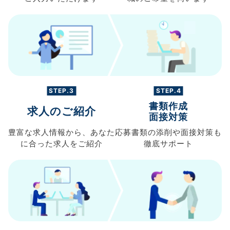
STEP.3
STEP.4
書類作成
求人のご紹介
面接対策
豊富な求人情報から、
あなた
応募書類の
添削や面接対策も
に合った求人を
ご紹介
徹底サポート