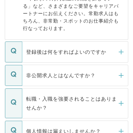
る」など、さまざまなご要望をキャリアパ
ートナーにお伝えください。常勤求人はも
ちろん、非常勤・スポットのお仕事紹介も
行なっております。
登録後は何をすればよいのですか
ご登録いただきましたら、弊社担当者がご
登録内容を確認し、その後メールもしくは
非公開求人とはなんですか？
お電話にて次のステップのご案内をいたし
ます。通常、5営業日以内にはご連絡をせて
マイナビDOCTORで取り扱っている求人の
いただきますので、しばらくお待ちくださ
うち約3割は、Webサイトからご覧いただ
転職・入職を強要されることはありま
い。
けない「非公開求人」です。非公開求人は
せんか？
下記の理由によって、一般には公開してい
ません。
転職・入職を強要することは一切ありませ
ん。また、仮に応募先から内定をいただい
個人情報は漏えいしませんか？