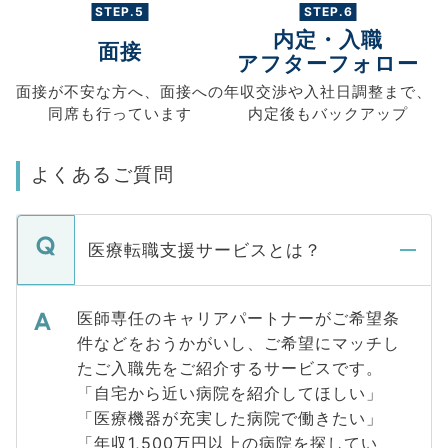
STEP.5
STEP.6
内定・入職
面接
アフターフォロー
面接が不安な方へ、
面接への
年収交渉や
入社日調整まで、
同席も
行っています
内定後もバックアップ
よくあるご質問
医療転職支援サービスとは？
医師専任のキャリアパートナーがご希望条
件などをおうかがいし、ご希望にマッチし
たご入職先をご紹介するサービスです。
「自宅から近い病院を紹介してほしい」
「医療機器が充実した病院で働きたい」
「年収1,500万円以上の病院を探してい