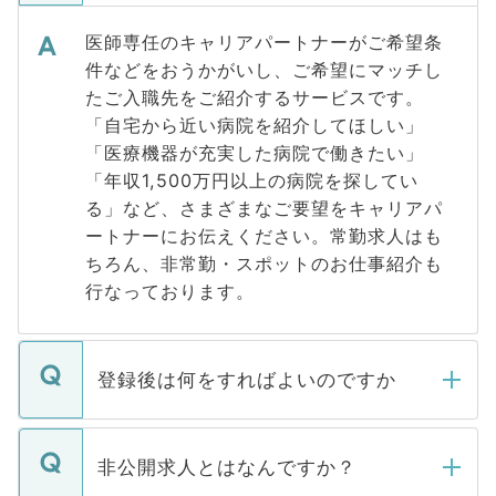
医師専任のキャリアパートナーがご希望条
件などをおうかがいし、ご希望にマッチし
たご入職先をご紹介するサービスです。
「自宅から近い病院を紹介してほしい」
「医療機器が充実した病院で働きたい」
「年収1,500万円以上の病院を探してい
る」など、さまざまなご要望をキャリアパ
ートナーにお伝えください。常勤求人はも
ちろん、非常勤・スポットのお仕事紹介も
行なっております。
登録後は何をすればよいのですか
ご登録いただきましたら、弊社担当者がご
登録内容を確認し、その後メールもしくは
非公開求人とはなんですか？
お電話にて次のステップのご案内をいたし