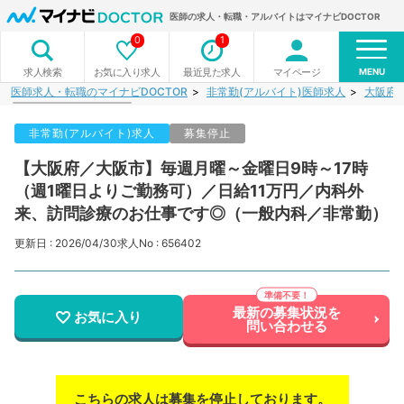
医師の求人・転職・アルバイトはマイナビDOCTOR
0
1
MENU
お気に入り求人
最近見た求人
マイページ
求人検索
医師求人・転職のマイナビDOCTOR
非常勤(アルバイト)医師求人
大阪府
非常勤(アルバイト)求人
募集停止
【大阪府／大阪市】毎週月曜～金曜日9時～17時
（週1曜日よりご勤務可）／日給11万円／内科外
来、訪問診療のお仕事です◎（一般内科／非常勤）
更新日 : 2026/04/30
求人No : 656402
最新の募集状況を
お気に入り
問い合わせる
こちらの求人は募集を停止しております。