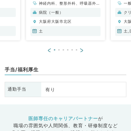
神経内科、整形外科、呼吸器外
一
科、泌尿器科、一般内科、循環器
病院（一般）
ク
内科、呼吸器内科、消化器内科、
大阪府大阪市北区
大
内分泌・代謝内科、腎臓内科、血
液内科、外科系全般、一般外科、
土
土,
消化器外科、救急科・ＩＣＵ
<
>
手当/福利厚生
有り
通勤手当
医師専任のキャリアパートナー
が
職場の雰囲気や人間関係、
教育・研修制度など