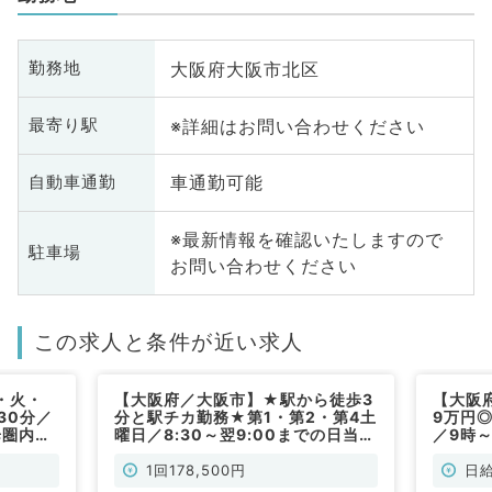
大阪府大阪市北区
勤務地
※詳細はお問い合わせください
最寄り駅
車通勤可能
自動車通勤
※最新情報を確認いたしますので
駐車場
お問い合わせください
この求人と条件が近い求人
・火・
【大阪府／大阪市】★駅から徒歩3
【大阪
30分／
分と駅チカ勤務★第1・第2・第4土
9万円
歩圏内の
曜日／8:30～翌9:00までの日当直
／9時
療のお
勤務◎救急外来のお仕事です（科目
す！《
勤）
不問／非常勤）
般内科
1回178,500円
日給