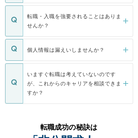
ます。通常、5営業日以内にはご連絡をせて
マイナビDOCTORで取り扱っている求人の
いただきますので、しばらくお待ちくださ
うち約3割は、Webサイトからご覧いただ
転職・入職を強要されることはありま
い。
けない「非公開求人」です。非公開求人は
せんか？
下記の理由によって、一般には公開してい
ません。
転職・入職を強要することは一切ありませ
ん。また、仮に応募先から内定をいただい
個人情報は漏えいしませんか？
■応募殺到を避けるため 人気のある医療機
たとしても、ご本人が納得しない限り、内
関を公にしてしまうと、応募が殺到する場
定を承諾する必要はありません。内定先へ
個人情報が漏えいすることはありませんの
合があります。 選考を効率よく行うため
の辞退の連絡はキャリアパートナーが行い
で、ご安心ください。当サイトからの登録
いますぐ転職は考えていないのです
に、医療機関が求める条件に合った人材の
ますので、ご安心ください。
などで収集したご登録者様の個人情報は、
が、これからのキャリアを相談できま
みを人材紹介会社に依頼するケースが増え
ご本人のキャリアアップおよび転職活動の
ています。
すか？
支援を目的に使用いたします。お預かりし
ているすべての個人データはご本人の許可
お気軽にご相談ください。先生専任のキャ
なく、医療機関側に開示したり、第三者に
リアパートナーが将来のご希望などをおう
提供することは一切ありません。また弊社
かがいして、現在の医療機関の状況や紹介
転職成功の秘訣は
は、個人情報の取り扱いについての厳密な
経験をまじえながら、適切なアドバイスを
管理基準を満たした事業者のみに付与され