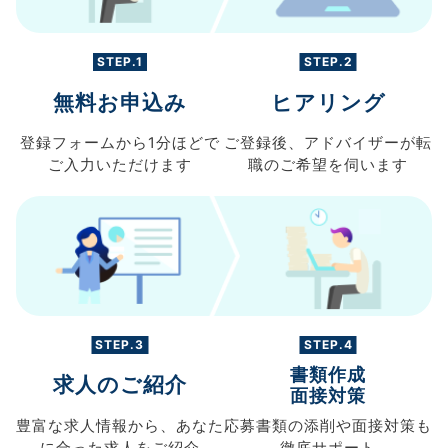
STEP.1
STEP.2
無料お申込み
ヒアリング
登録フォームから
1分ほどで
ご登録後、
アドバイザーが転
ご入力
いただけます
職の
ご希望を伺います
STEP.3
STEP.4
書類作成
求人のご紹介
面接対策
豊富な求人情報から、
あなた
応募書類の
添削や面接対策も
に合った求人を
ご紹介
徹底サポート