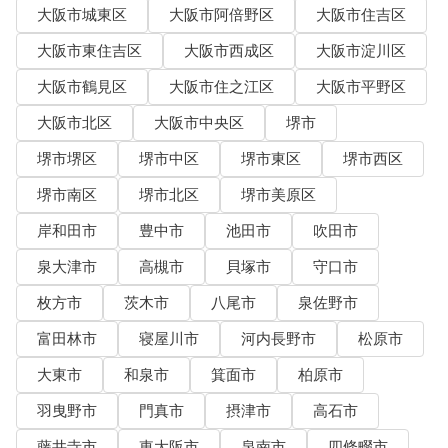
大阪市城東区
大阪市阿倍野区
大阪市住吉区
大阪市東住吉区
大阪市西成区
大阪市淀川区
大阪市鶴見区
大阪市住之江区
大阪市平野区
大阪市北区
大阪市中央区
堺市
堺市堺区
堺市中区
堺市東区
堺市西区
堺市南区
堺市北区
堺市美原区
岸和田市
豊中市
池田市
吹田市
泉大津市
高槻市
貝塚市
守口市
枚方市
茨木市
八尾市
泉佐野市
富田林市
寝屋川市
河内長野市
松原市
大東市
和泉市
箕面市
柏原市
羽曳野市
門真市
摂津市
高石市
藤井寺市
東大阪市
泉南市
四條畷市