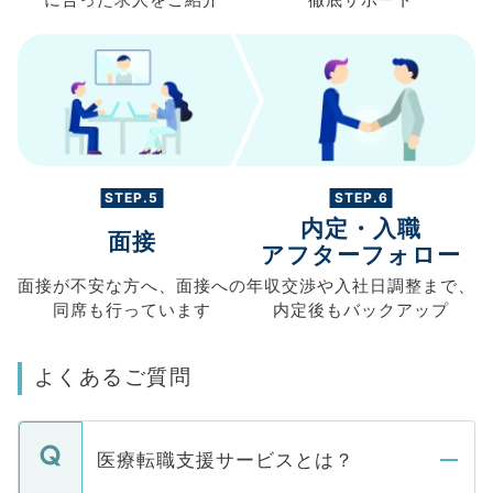
STEP.5
STEP.6
内定・入職
面接
アフターフォロー
面接が不安な方へ、
面接への
年収交渉や
入社日調整まで、
同席も
行っています
内定後もバックアップ
よくあるご質問
医療転職支援サービスとは？