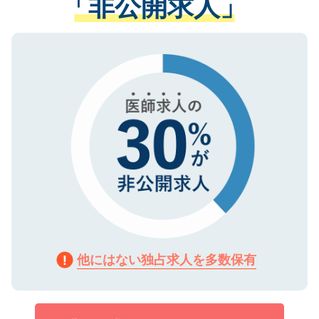
「非公開求人」
させていただきます。すぐにご転職をされ
る、プライバシーマークを取得済みです。
ない方には、長期的なサポートが可能です
ご登録いただいた個人情報は、SSL（デー
ので、まずはご登録ください。
タ暗号化）によって保護されていますの
で、機密保持に関してもご安心ください。
他にはない独占求人を多数保有