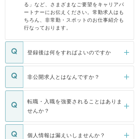
る」など、さまざまなご要望をキャリアパ
ートナーにお伝えください。常勤求人はも
ちろん、非常勤・スポットのお仕事紹介も
行なっております。
登録後は何をすればよいのですか
ご登録いただきましたら、弊社担当者がご
登録内容を確認し、その後メールもしくは
非公開求人とはなんですか？
お電話にて次のステップのご案内をいたし
ます。通常、5営業日以内にはご連絡をせて
マイナビDOCTORで取り扱っている求人の
いただきますので、しばらくお待ちくださ
うち約3割は、Webサイトからご覧いただ
転職・入職を強要されることはありま
い。
けない「非公開求人」です。非公開求人は
せんか？
下記の理由によって、一般には公開してい
ません。
転職・入職を強要することは一切ありませ
ん。また、仮に応募先から内定をいただい
個人情報は漏えいしませんか？
■応募殺到を避けるため 人気のある医療機