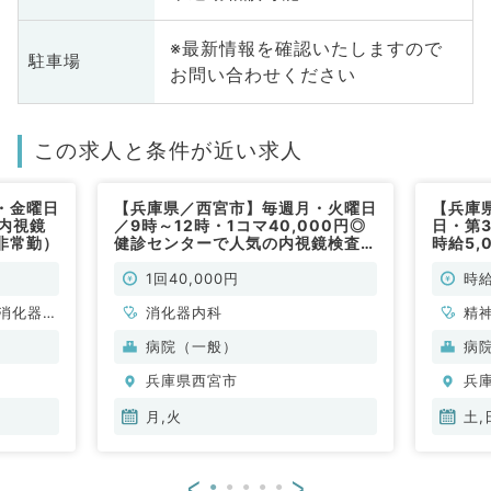
※最新情報を確認いたしますので
駐車場
お問い合わせください
この求人と条件が近い求人
・金曜日
【兵庫県／西宮市】毎週月・火曜日
【兵庫
内視鏡
／9時～12時・1コマ40,000円◎
日・第
非常勤）
健診センターで人気の内視鏡検査求
時給5,
人◎（消化器内科／非常勤）
担当を
問／非
1回40,000円
時給
消化器外
消化器内科
精
科
病院（一般）
病
器
兵庫県西宮市
兵
外
科
月,火
土,
<
>