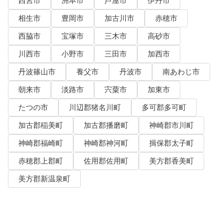
西宮市
洲本市
芦屋市
伊丹市
相生市
豊岡市
加古川市
赤穂市
西脇市
宝塚市
三木市
高砂市
川西市
小野市
三田市
加西市
丹波篠山市
養父市
丹波市
南あわじ市
朝来市
淡路市
宍粟市
加東市
たつの市
川辺郡猪名川町
多可郡多可町
加古郡稲美町
加古郡播磨町
神崎郡市川町
神崎郡福崎町
神崎郡神河町
揖保郡太子町
赤穂郡上郡町
佐用郡佐用町
美方郡香美町
美方郡新温泉町