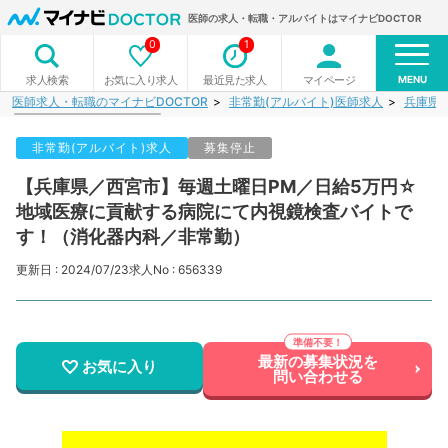
医師の求人・転職・アルバイトはマイナビDOCTOR
0
1
MENU
お気に入り求人
最近見た求人
マイページ
求人検索
医師求人・転職のマイナビDOCTOR
非常勤(アルバイト)医師求人
兵庫県
非常勤(アルバイト)求人
募集停止
【兵庫県／西宮市】毎週土曜日PM／日給5万円☆
地域医療に貢献する病院にて内視鏡検査バイトで
す！（消化器内科／非常勤）
更新日 : 2024/07/23
求人No : 656339
最新の募集状況を
お気に入り
問い合わせる