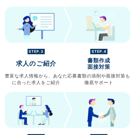
STEP.3
STEP.4
書類作成
求人のご紹介
面接対策
豊富な求人情報から、
あなた
応募書類の
添削や面接対策も
に合った求人を
ご紹介
徹底サポート