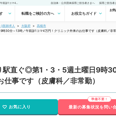
【大阪府／高槻市】最寄り駅直ぐ◎第1・3・5週土曜日9時30分～13時／午前診1コマ4万円！クリニック外来のお仕事です（皮膚科／非常勤）非常勤(アルバイト)の求人｜医師の求人・転職・アルバイトは【マイナビDOCTOR】
自治体・公共団体採用ご担当者さまへ
採用ご担当者
お気
す
転職をご検討の方へ
お役立ちガイド
ト)医師求人
大阪府
高槻市
9時30分～13時／午前診1コマ4万円！クリニック外来のお仕事です（皮膚科／非
駅直ぐ◎第1・3・5週土曜日9時30
お仕事です（皮膚科／非常勤）
お気に入り
最新の募集状況を問い