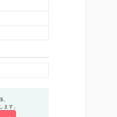
係、
します。