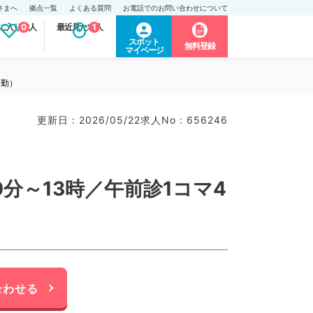
さまへ
拠点一覧
よくある質問
お電話でのお問い合わせについて
に入り求人
0
最近見た求人
1
スポット
無料登録
マイページ
常勤）
更新日 : 2026/05/22
求人No : 656246
分～13時／午前診1コマ4
合わせる