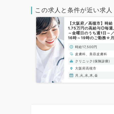
この求人と条件が近い求人
【大阪府／高槻市】時給
1.75万円の高給与◎毎週
～金曜日のうち週1日～
16時～19時のご勤務☆月
回～相談可能◎問診、診
時給17,500円
察、注入の業務です！（
膚科・美容皮膚科／非常
皮膚科、美容皮膚科
勤）
クリニック(保険診療)
大阪府高槻市
月,火,水,木,金