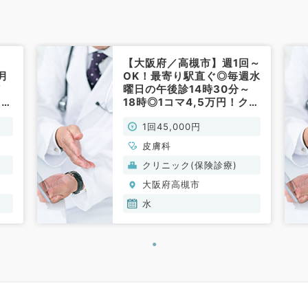
【大阪府／高槻市】週1回～
月
OK！最寄り駅直ぐ◎毎週水
／
曜日の午後診14時30分～
1
18時◎1コマ4,5万円！クリ
ニック外来のお仕事です
1回45,000円
皮
（皮膚科／非常勤）
皮膚科
クリニック(保険診療)
大阪府高槻市
水