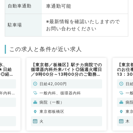
車通勤可能
自動車通勤
※最新情報を確認いたしますので
駐車場
お問い合わせください
この求人と条件が近い求人
水、
【東京都／板橋区】駅チカ病院での
【東京
★日給
循環器内科外来バイト◎隔週火曜日
のお仕
務◎経験
／9時00分～13時00分のご勤務／
13：3
コマ4,2万円◎マイカーでのご通勤
円／高
も可能です！（循環器内科系／非常
迎（一
日給42,000円
日給
勤）
勤）
年内科、
一般内科、循環器内科
一
病院（一般）
病
東京都板橋区
東
火
木