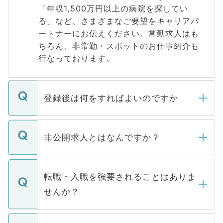
「年収1,500万円以上の病院を探してい
る」など、さまざまなご要望をキャリアパ
ートナーにお伝えください。常勤求人はも
ちろん、非常勤・スポットのお仕事紹介も
行なっております。
登録後は何をすればよいのですか
ご登録いただきましたら、弊社担当者がご
登録内容を確認し、その後メールもしくは
非公開求人とはなんですか？
お電話にて次のステップのご案内をいたし
ます。通常、5営業日以内にはご連絡をせて
マイナビDOCTORで取り扱っている求人の
いただきますので、しばらくお待ちくださ
うち約3割は、Webサイトからご覧いただ
転職・入職を強要されることはありま
い。
けない「非公開求人」です。非公開求人は
せんか？
下記の理由によって、一般には公開してい
ません。
転職・入職を強要することは一切ありませ