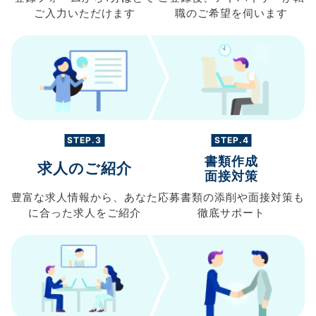
ご入力
いただけます
職の
ご希望を伺います
STEP.3
STEP.4
書類作成
求人のご紹介
面接対策
豊富な求人情報から、
あなた
応募書類の
添削や面接対策も
に合った求人を
ご紹介
徹底サポート