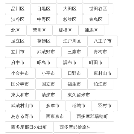
品川区
目黒区
大田区
世田谷区
渋谷区
中野区
杉並区
豊島区
北区
荒川区
板橋区
練馬区
足立区
葛飾区
江戸川区
八王子市
立川市
武蔵野市
三鷹市
青梅市
府中市
昭島市
調布市
町田市
小金井市
小平市
日野市
東村山市
国分寺市
国立市
福生市
狛江市
東大和市
清瀬市
東久留米市
武蔵村山市
多摩市
稲城市
羽村市
あきる野市
西東京市
西多摩郡瑞穂町
西多摩郡日の出町
西多摩郡檜原村