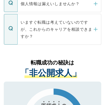
ん。また、仮に応募先から内定をいただい
個人情報は漏えいしませんか？
■応募殺到を避けるため 人気のある医療機
たとしても、ご本人が納得しない限り、内
関を公にしてしまうと、応募が殺到する場
定を承諾する必要はありません。内定先へ
個人情報が漏えいすることはありませんの
合があります。 選考を効率よく行うため
の辞退の連絡はキャリアパートナーが行い
で、ご安心ください。当サイトからの登録
いますぐ転職は考えていないのです
に、医療機関が求める条件に合った人材の
ますので、ご安心ください。
などで収集したご登録者様の個人情報は、
が、これからのキャリアを相談できま
みを人材紹介会社に依頼するケースが増え
ご本人のキャリアアップおよび転職活動の
ています。
すか？
支援を目的に使用いたします。お預かりし
ているすべての個人データはご本人の許可
お気軽にご相談ください。先生専任のキャ
なく、医療機関側に開示したり、第三者に
リアパートナーが将来のご希望などをおう
提供することは一切ありません。また弊社
かがいして、現在の医療機関の状況や紹介
転職成功の秘訣は
は、個人情報の取り扱いについての厳密な
経験をまじえながら、適切なアドバイスを
管理基準を満たした事業者のみに付与され
「非公開求人」
させていただきます。すぐにご転職をされ
る、プライバシーマークを取得済みです。
ない方には、長期的なサポートが可能です
ご登録いただいた個人情報は、SSL（デー
ので、まずはご登録ください。
タ暗号化）によって保護されていますの
で、機密保持に関してもご安心ください。