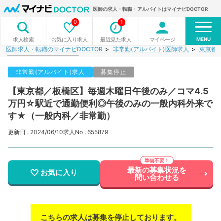
医師の求人・転職・アルバイトはマイナビDOCTOR
0
1
MENU
お気に入り求人
最近見た求人
マイページ
求人検索
医師求人・転職のマイナビDOCTOR
非常勤(アルバイト)医師求人
東京都
非常勤(アルバイト)求人
募集停止
【東京都／板橋区】毎週木曜日午後のみ／コマ4.5
万円☆駅近で通勤便利◎午後のみの一般内科外来で
す★（一般内科／非常勤）
更新日 : 2024/06/10
求人No : 655879
最新の募集状況を
お気に入り
問い合わせる
こちらの求人は募集を停止しております。