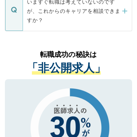
で、ご安心ください。当サイトからの登録
いますぐ転職は考えていないのです
に、医療機関が求める条件に合った人材の
ますので、ご安心ください。
などで収集したご登録者様の個人情報は、
が、これからのキャリアを相談できま
みを人材紹介会社に依頼するケースが増え
ご本人のキャリアアップおよび転職活動の
ています。
すか？
支援を目的に使用いたします。お預かりし
ているすべての個人データはご本人の許可
お気軽にご相談ください。先生専任のキャ
なく、医療機関側に開示したり、第三者に
リアパートナーが将来のご希望などをおう
提供することは一切ありません。また弊社
かがいして、現在の医療機関の状況や紹介
転職成功の秘訣は
は、個人情報の取り扱いについての厳密な
経験をまじえながら、適切なアドバイスを
管理基準を満たした事業者のみに付与され
「非公開求人」
させていただきます。すぐにご転職をされ
る、プライバシーマークを取得済みです。
ない方には、長期的なサポートが可能です
ご登録いただいた個人情報は、SSL（デー
ので、まずはご登録ください。
タ暗号化）によって保護されていますの
で、機密保持に関してもご安心ください。