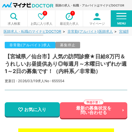
医師の求人・転職・アルバイトはマイナビDOCTOR
0
1
MENU
お気に入り求人
最近見た求人
マイページ
求人検索
医師求人・転職のマイナビDOCTOR
非常勤(アルバイト)医師求人
宮城県
非常勤(アルバイト)求人
募集停止
【宮城県／仙台市】人気の訪問診療★日給8万円＆
うれしいお昼提供あり◎毎週月～木曜日いずれか週
1～2日の募集です！（内科系／非常勤）
更新日 : 2026/03/19
求人No : 655554
最新の募集状況を
お気に入り
問い合わせる