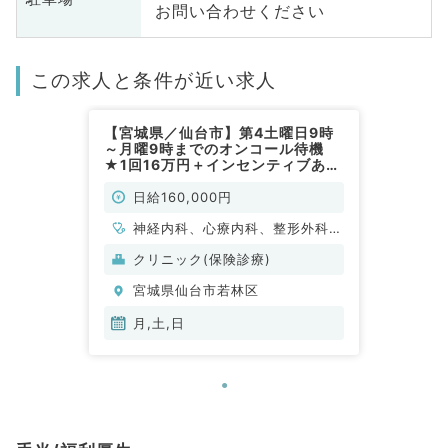
お問い合わせください
この求人と条件が近い求人
【宮城県／仙台市】第4土曜日9時
～月曜9時までのオンコール待機
★1回16万円＋インセンティブあ
り！時短勤務も可能です！（一般内
科／非常勤）
日給160,000円
神経内科、心療内科、整形外科、
形成外科、美容外科、脳神経外
クリニック(保険診療)
科、呼吸器外科、心臓血管外科、
宮城県仙台市若林区
小児外科、泌尿器科、麻酔科、緩
和ケア科、一般内科、循環器内
月,土,日
科、呼吸器内科、消化器内科、内
分泌・代謝内科、腎臓内科、老年
内科、外科系全般、一般外科、消
化器外科、乳腺外科、総合診療
科、膠原病科、スポーツ整形外