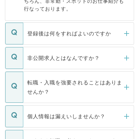
ちろん、非常勤・スポットのお仕事紹介も
行なっております。
登録後は何をすればよいのですか
ご登録いただきましたら、弊社担当者がご
登録内容を確認し、その後メールもしくは
非公開求人とはなんですか？
お電話にて次のステップのご案内をいたし
ます。通常、5営業日以内にはご連絡をせて
マイナビDOCTORで取り扱っている求人の
いただきますので、しばらくお待ちくださ
うち約3割は、Webサイトからご覧いただ
転職・入職を強要されることはありま
い。
けない「非公開求人」です。非公開求人は
せんか？
下記の理由によって、一般には公開してい
ません。
転職・入職を強要することは一切ありませ
ん。また、仮に応募先から内定をいただい
個人情報は漏えいしませんか？
■応募殺到を避けるため 人気のある医療機
たとしても、ご本人が納得しない限り、内
関を公にしてしまうと、応募が殺到する場
定を承諾する必要はありません。内定先へ
個人情報が漏えいすることはありませんの
合があります。 選考を効率よく行うため
の辞退の連絡はキャリアパートナーが行い