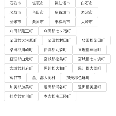
石巻市
塩竈市
気仙沼市
白石市
名取市
角田市
多賀城市
岩沼市
登米市
栗原市
東松島市
大崎市
刈田郡蔵王町
刈田郡七ヶ宿町
柴田郡大河原町
柴田郡村田町
柴田郡柴田町
柴田郡川崎町
伊具郡丸森町
亘理郡亘理町
亘理郡山元町
宮城郡松島町
宮城郡七ヶ浜町
宮城郡利府町
黒川郡大和町
黒川郡大郷町
富谷市
黒川郡大衡村
加美郡色麻町
加美郡加美町
遠田郡涌谷町
遠田郡美里町
牡鹿郡女川町
本吉郡南三陸町