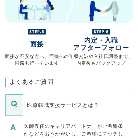
STEP.5
STEP.6
内定・入職
面接
アフターフォロー
面接が不安な方へ、
面接への
年収交渉や
入社日調整まで、
同席も
行っています
内定後もバックアップ
よくあるご質問
医療転職支援サービスとは？
医師専任のキャリアパートナーがご希望条
件などをおうかがいし、ご希望にマッチし