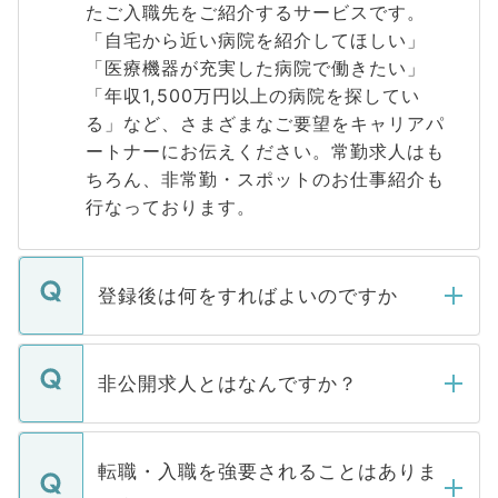
たご入職先をご紹介するサービスです。
「自宅から近い病院を紹介してほしい」
「医療機器が充実した病院で働きたい」
「年収1,500万円以上の病院を探してい
る」など、さまざまなご要望をキャリアパ
ートナーにお伝えください。常勤求人はも
ちろん、非常勤・スポットのお仕事紹介も
行なっております。
登録後は何をすればよいのですか
ご登録いただきましたら、弊社担当者がご
登録内容を確認し、その後メールもしくは
非公開求人とはなんですか？
お電話にて次のステップのご案内をいたし
ます。通常、5営業日以内にはご連絡をせて
マイナビDOCTORで取り扱っている求人の
いただきますので、しばらくお待ちくださ
うち約3割は、Webサイトからご覧いただ
転職・入職を強要されることはありま
い。
けない「非公開求人」です。非公開求人は