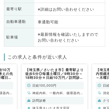
※詳細はお問い合わせください
最寄り駅
車通勤可能
自動車通勤
※最新情報を確認いたしますので
駐車場
お問い合わせください
この求人と条件が近い求人
給10万
【埼玉県／さいたま市】最寄駅より
【埼玉
考えの先
徒歩5分◎毎週土曜日／9時30分～
内視鏡
2曜日よ
18時30分☆日給10万円／訪問診
～木曜
研修もあ
療・往診のお仕事です（内科系／非
す／最
常勤）
◎（消
日給100,000円
日給
環器内
神経内科、一般内科、循環器内
消
内科、内
科、呼吸器内科、消化器内科、内
訪問診療
ク
科、老年
分泌・代謝内科、腎臓内科、老年
埼玉県さいたま市大宮区
埼