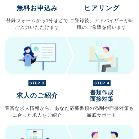
無料お申込み
ヒアリング
登録フォームから
1分ほどで
ご登録後、
アドバイザーが転
ご入力
いただけます
職の
ご希望を伺います
STEP.3
STEP.4
書類作成
求人のご紹介
面接対策
豊富な求人情報から、
あなた
応募書類の
添削や面接対策も
に合った求人を
ご紹介
徹底サポート