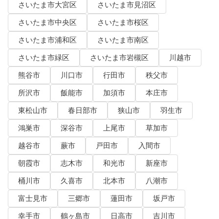
さいたま市大宮区
さいたま市見沼区
さいたま市中央区
さいたま市桜区
さいたま市浦和区
さいたま市南区
さいたま市緑区
さいたま市岩槻区
川越市
熊谷市
川口市
行田市
秩父市
所沢市
飯能市
加須市
本庄市
東松山市
春日部市
狭山市
羽生市
鴻巣市
深谷市
上尾市
草加市
越谷市
蕨市
戸田市
入間市
朝霞市
志木市
和光市
新座市
桶川市
久喜市
北本市
八潮市
富士見市
三郷市
蓮田市
坂戸市
幸手市
鶴ヶ島市
日高市
吉川市