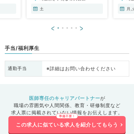
内科、血液内科、膠原病科
土
月,
<
>
手当/福利厚生
※詳細はお問い合わせください
通勤手当
医師専任のキャリアパートナー
が
職場の雰囲気や人間関係、
教育・研修制度など
求人票に掲載されていない情報をお伝えします。
この求人に似ている求人を紹介してもらう