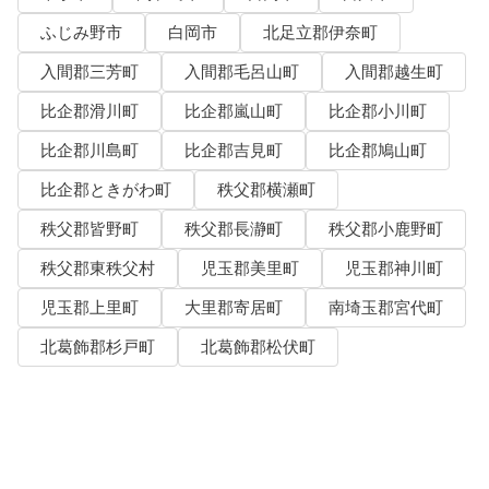
ふじみ野市
白岡市
北足立郡伊奈町
入間郡三芳町
入間郡毛呂山町
入間郡越生町
比企郡滑川町
比企郡嵐山町
比企郡小川町
比企郡川島町
比企郡吉見町
比企郡鳩山町
比企郡ときがわ町
秩父郡横瀬町
秩父郡皆野町
秩父郡長瀞町
秩父郡小鹿野町
秩父郡東秩父村
児玉郡美里町
児玉郡神川町
児玉郡上里町
大里郡寄居町
南埼玉郡宮代町
北葛飾郡杉戸町
北葛飾郡松伏町