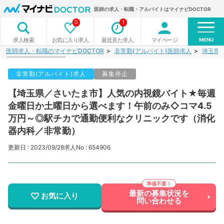
医師の求人・転職・アルバイトはマイナビDOCTOR
0
1
MENU
お気に入り求人
最近見た求人
マイページ
求人検索
医師求人・転職のマイナビDOCTOR
非常勤(アルバイト)医師求人
埼玉県
非常勤(アルバイト)求人
募集停止
【埼玉県／さいたま市】人気の内視鏡バイト★毎週
金曜日か土曜日から選べます！午前のみ◇コマ4.5
万円～◎駅チカで通勤便利なクリニックです（消化
器内科／非常勤）
更新日 : 2023/09/28
求人No : 654906
最新の募集状況を
お気に入り
問い合わせる