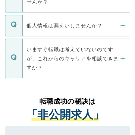
せんか？
下記の理由によって、一般には公開してい
ません。
転職・入職を強要することは一切ありませ
ん。また、仮に応募先から内定をいただい
個人情報は漏えいしませんか？
■応募殺到を避けるため 人気のある医療機
たとしても、ご本人が納得しない限り、内
関を公にしてしまうと、応募が殺到する場
定を承諾する必要はありません。内定先へ
個人情報が漏えいすることはありませんの
合があります。 選考を効率よく行うため
の辞退の連絡はキャリアパートナーが行い
で、ご安心ください。当サイトからの登録
いますぐ転職は考えていないのです
に、医療機関が求める条件に合った人材の
ますので、ご安心ください。
などで収集したご登録者様の個人情報は、
が、これからのキャリアを相談できま
みを人材紹介会社に依頼するケースが増え
ご本人のキャリアアップおよび転職活動の
ています。
すか？
支援を目的に使用いたします。お預かりし
ているすべての個人データはご本人の許可
お気軽にご相談ください。先生専任のキャ
なく、医療機関側に開示したり、第三者に
リアパートナーが将来のご希望などをおう
提供することは一切ありません。また弊社
かがいして、現在の医療機関の状況や紹介
転職成功の秘訣は
は、個人情報の取り扱いについての厳密な
経験をまじえながら、適切なアドバイスを
管理基準を満たした事業者のみに付与され
「非公開求人」
させていただきます。すぐにご転職をされ
る、プライバシーマークを取得済みです。
ない方には、長期的なサポートが可能です
ご登録いただいた個人情報は、SSL（デー
ので、まずはご登録ください。
タ暗号化）によって保護されていますの