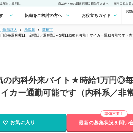
【群馬県／前橋市】★人気の内科外来バイト★時給1万円◎毎週月曜日、金曜日／週1曜日～2曜日勤務も可能！マイカー通勤可能です（内科系／非常勤）非常勤(アルバイト)の求人｜医師の求人・転職・アルバイトは【マイナビDOCTOR】
自治体・公共団体採用ご担当者さまへ
採用ご担当者
お気
す
転職をご検討の方へ
お役立ちガイド
ト)医師求人
群馬県
前橋市
円◎毎週月曜日、金曜日／週1曜日～2曜日勤務も可能！マイカー通勤可能です（内
気の内科外来バイト★時給1万円◎毎
マイカー通勤可能です（内科系／非
お気に入り
最新の募集状況を問い