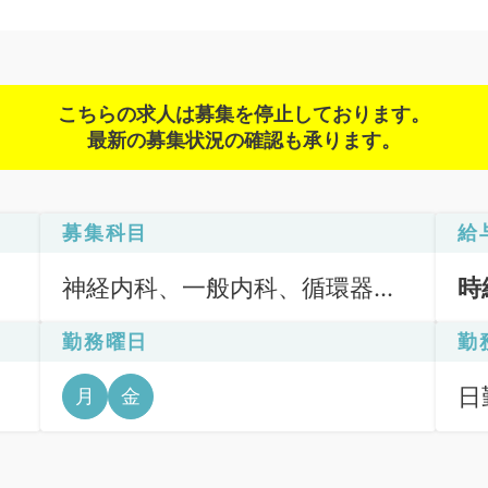
こちらの求人は募集を停止しております。
最新の募集状況の確認も承ります。
募集科目
給
神経内科、一般内科、循環器内
時
科、呼吸器内科、消化器内科、
勤務曜日
勤
内分泌・代謝内科、腎臓内科、
老年内科
日
月
金
6