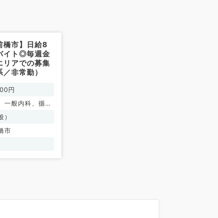
前橋市】日給8
バイト◎毎週金
エリアでの募集
系／非常勤）
000円
、一般内科、循環
呼吸器内科、消化
般）
腎臓内科、老年内
橋市
内科