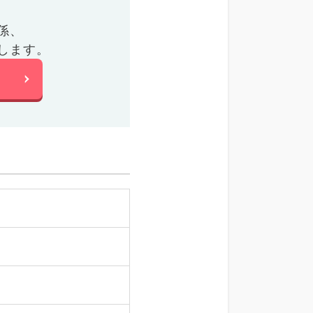
係、
します。