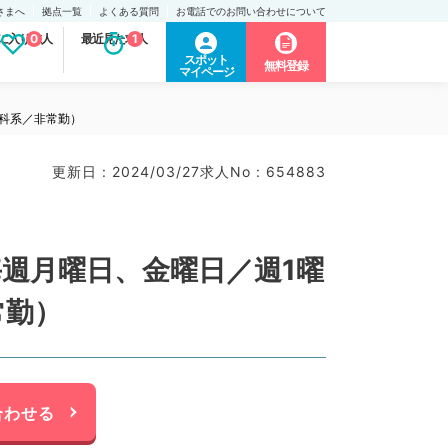
さまへ
拠点一覧
よくある質問
お電話でのお問い合わせについて
に入り求人
0
最近見た求人
1
スポット
無料登録
マイページ
科系／非常勤）
更新日 : 2024/03/27
求人No : 654883
週月曜日、金曜日／週1曜
常勤）
合わせる