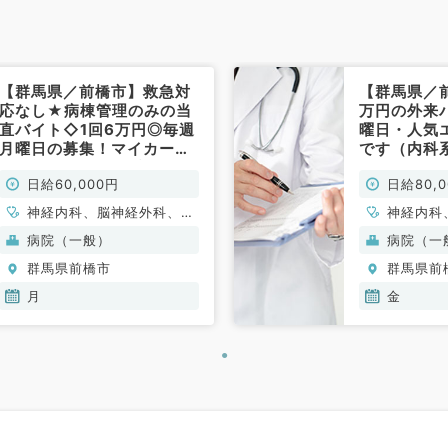
【群馬県／前橋市】救急対
【群馬県／
応なし★病棟管理のみの当
万円の外来
直バイト◇1回6万円◎毎週
曜日・人気
月曜日の募集！マイカー通
です（内科
勤可能です（内科系・外科
日給60,000円
日給80,
系／非常勤）
神経内科、脳神経外科、呼
神経内科
吸器外科、心臓血管外科、
器内科、
病院（一般）
病院（一
一般内科、循環器内科、呼
器内科、
群馬県前橋市
群馬県前
吸器内科、消化器内科、内
科、血液
分泌・代謝内科、腎臓内
月
金
科、老年内科、外科系全
般、一般外科、消化器外科