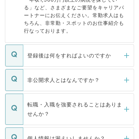
る」など、さまざまなご要望をキャリアパ
ートナーにお伝えください。常勤求人はも
ちろん、非常勤・スポットのお仕事紹介も
行なっております。
登録後は何をすればよいのですか
ご登録いただきましたら、弊社担当者がご
登録内容を確認し、その後メールもしくは
非公開求人とはなんですか？
お電話にて次のステップのご案内をいたし
ます。通常、5営業日以内にはご連絡をせて
マイナビDOCTORで取り扱っている求人の
いただきますので、しばらくお待ちくださ
うち約3割は、Webサイトからご覧いただ
転職・入職を強要されることはありま
い。
けない「非公開求人」です。非公開求人は
せんか？
下記の理由によって、一般には公開してい
ません。
転職・入職を強要することは一切ありませ
ん。また、仮に応募先から内定をいただい
個人情報は漏えいしませんか？