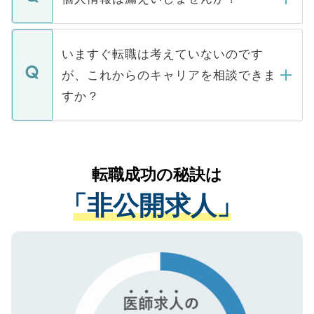
■応募殺到を避けるため 人気のある医療機
たとしても、ご本人が納得しない限り、内
関を公にしてしまうと、応募が殺到する場
定を承諾する必要はありません。内定先へ
個人情報が漏えいすることはありませんの
合があります。 選考を効率よく行うため
の辞退の連絡はキャリアパートナーが行い
で、ご安心ください。当サイトからの登録
いますぐ転職は考えていないのです
に、医療機関が求める条件に合った人材の
ますので、ご安心ください。
などで収集したご登録者様の個人情報は、
が、これからのキャリアを相談できま
みを人材紹介会社に依頼するケースが増え
ご本人のキャリアアップおよび転職活動の
ています。
すか？
支援を目的に使用いたします。お預かりし
ているすべての個人データはご本人の許可
お気軽にご相談ください。先生専任のキャ
なく、医療機関側に開示したり、第三者に
リアパートナーが将来のご希望などをおう
提供することは一切ありません。また弊社
かがいして、現在の医療機関の状況や紹介
転職成功の秘訣は
は、個人情報の取り扱いについての厳密な
経験をまじえながら、適切なアドバイスを
管理基準を満たした事業者のみに付与され
「非公開求人」
させていただきます。すぐにご転職をされ
る、プライバシーマークを取得済みです。
ない方には、長期的なサポートが可能です
ご登録いただいた個人情報は、SSL（デー
ので、まずはご登録ください。
タ暗号化）によって保護されていますの
で、機密保持に関してもご安心ください。