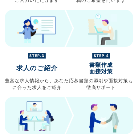
ご入力
いただけます
職の
ご希望を伺います
STEP.3
STEP.4
書類作成
求人のご紹介
面接対策
豊富な求人情報から、
あなた
応募書類の
添削や面接対策も
に合った求人を
ご紹介
徹底サポート