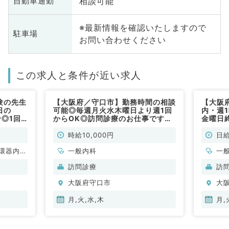
相談可能
自動車通勤
※最新情報を確認いたしますので
駐車場
お問い合わせください
この求人と条件が近い求人
験の先生
【大阪府／守口市】勤務時間の相談
【大阪
日の
可能◎毎週月火水木曜日より週1回
内・週
◎1回5
からOK◎訪問診療のお仕事です
金曜日
（内科系
（一般内科／非常勤）
のお仕
時給10,000円
日給
環器内
一般内科
一
内科、内
訪問診療
訪
科、老年
大阪府守口市
大
全般、一
月,火,水,木
月,