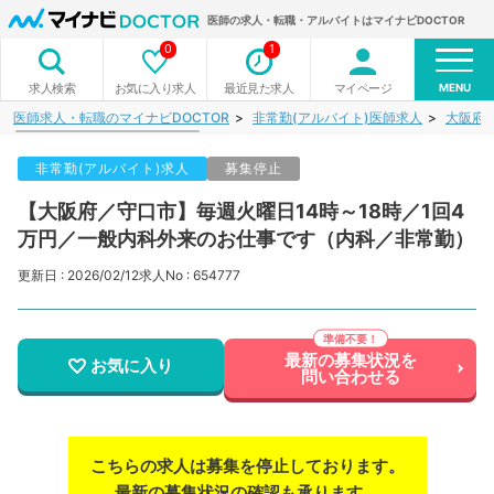
医師の求人・転職・アルバイトはマイナビDOCTOR
0
1
MENU
お気に入り求人
最近見た求人
マイページ
求人検索
医師求人・転職のマイナビDOCTOR
非常勤(アルバイト)医師求人
大阪府
非常勤(アルバイト)求人
募集停止
【大阪府／守口市】毎週火曜日14時～18時／1回4
万円／一般内科外来のお仕事です（内科／非常勤）
更新日 : 2026/02/12
求人No : 654777
最新の募集状況を
お気に入り
問い合わせる
こちらの求人は募集を停止しております。
最新の募集状況の確認も承ります。