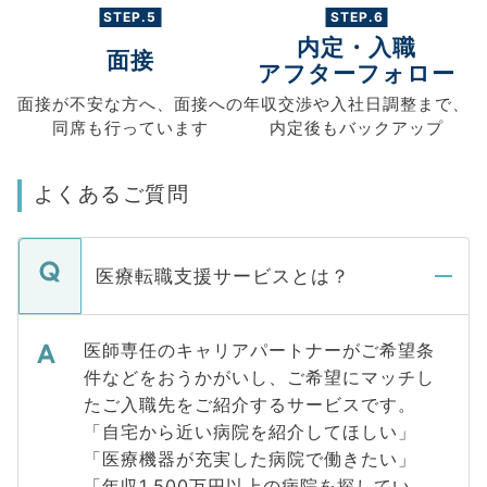
STEP.5
STEP.6
内定・入職
面接
アフターフォロー
面接が不安な方へ、
面接への
年収交渉や
入社日調整まで、
同席も
行っています
内定後もバックアップ
よくあるご質問
医療転職支援サービスとは？
医師専任のキャリアパートナーがご希望条
件などをおうかがいし、ご希望にマッチし
たご入職先をご紹介するサービスです。
「自宅から近い病院を紹介してほしい」
「医療機器が充実した病院で働きたい」
「年収1,500万円以上の病院を探してい