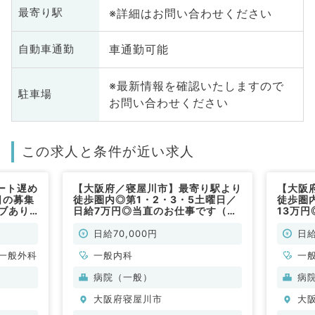
※詳細はお問い合わせください
最寄り駅
車通勤可能
自動車通勤
※最新情報を確認いたしますので
駐車場
お問い合わせください
この求人と条件が近い求人
ート遅め
【大阪府／寝屋川市】最寄り駅より
【大阪
日の募集
徒歩圏内◎第1・2・3・5土曜日／
徒歩圏
ブあり
日給7万円◎当直のお仕事です（一
13万
常勤）
般内科／非常勤）
般内科
日給70,000円
日給
一般外科
一般内科
一
病院（一般）
病
大阪府寝屋川市
大