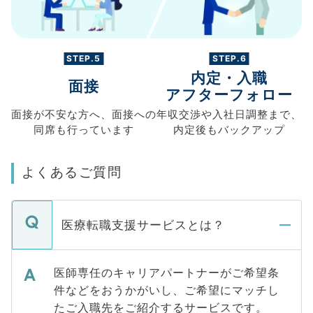
STEP.5
STEP.6
内定・入職
面接
アフターフォロー
面接が不安な方へ、
面接への
年収交渉や
入社日調整まで、
同席も
行っています
内定後もバックアップ
よくあるご質問
医療転職支援サービスとは？
医師専任のキャリアパートナーがご希望条
件などをおうかがいし、ご希望にマッチし
たご入職先をご紹介するサービスです。