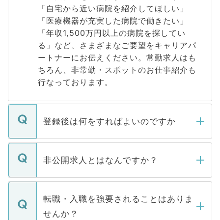
「自宅から近い病院を紹介してほしい」
「医療機器が充実した病院で働きたい」
「年収1,500万円以上の病院を探してい
る」など、さまざまなご要望をキャリアパ
ートナーにお伝えください。常勤求人はも
ちろん、非常勤・スポットのお仕事紹介も
行なっております。
登録後は何をすればよいのですか
ご登録いただきましたら、弊社担当者がご
登録内容を確認し、その後メールもしくは
非公開求人とはなんですか？
お電話にて次のステップのご案内をいたし
ます。通常、5営業日以内にはご連絡をせて
マイナビDOCTORで取り扱っている求人の
いただきますので、しばらくお待ちくださ
うち約3割は、Webサイトからご覧いただ
転職・入職を強要されることはありま
い。
けない「非公開求人」です。非公開求人は
せんか？