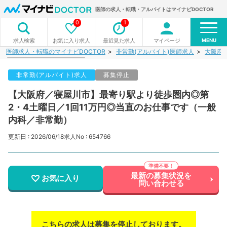
医師の求人・転職・アルバイトはマイナビDOCTOR
0
1
MENU
お気に入り求人
最近見た求人
マイページ
求人検索
医師求人・転職のマイナビDOCTOR
非常勤(アルバイト)医師求人
大阪府
非常勤(アルバイト)求人
募集停止
【大阪府／寝屋川市】最寄り駅より徒歩圏内◎第
2・4土曜日／1回11万円◎当直のお仕事です（一般
内科／非常勤）
更新日 : 2026/06/18
求人No : 654766
最新の募集状況を
お気に入り
問い合わせる
こちらの求人は募集を停止しております。