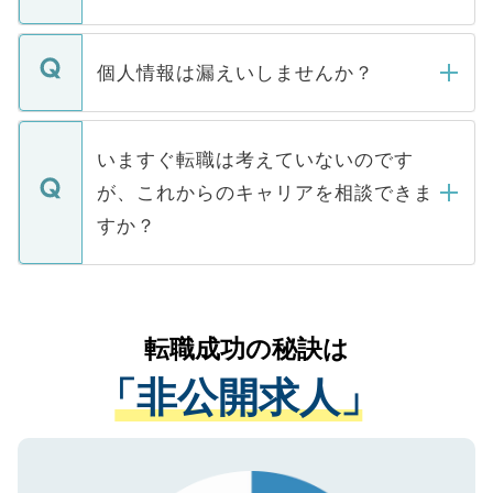
下記の理由によって、一般には公開してい
ません。
転職・入職を強要することは一切ありませ
ん。また、仮に応募先から内定をいただい
個人情報は漏えいしませんか？
■応募殺到を避けるため 人気のある医療機
たとしても、ご本人が納得しない限り、内
関を公にしてしまうと、応募が殺到する場
定を承諾する必要はありません。内定先へ
個人情報が漏えいすることはありませんの
合があります。 選考を効率よく行うため
の辞退の連絡はキャリアパートナーが行い
で、ご安心ください。当サイトからの登録
いますぐ転職は考えていないのです
に、医療機関が求める条件に合った人材の
ますので、ご安心ください。
などで収集したご登録者様の個人情報は、
が、これからのキャリアを相談できま
みを人材紹介会社に依頼するケースが増え
ご本人のキャリアアップおよび転職活動の
ています。
すか？
支援を目的に使用いたします。お預かりし
ているすべての個人データはご本人の許可
お気軽にご相談ください。先生専任のキャ
なく、医療機関側に開示したり、第三者に
リアパートナーが将来のご希望などをおう
提供することは一切ありません。また弊社
かがいして、現在の医療機関の状況や紹介
転職成功の秘訣は
は、個人情報の取り扱いについての厳密な
経験をまじえながら、適切なアドバイスを
管理基準を満たした事業者のみに付与され
「非公開求人」
させていただきます。すぐにご転職をされ
る、プライバシーマークを取得済みです。
ない方には、長期的なサポートが可能です
ご登録いただいた個人情報は、SSL（デー
ので、まずはご登録ください。
タ暗号化）によって保護されていますの
で、機密保持に関してもご安心ください。