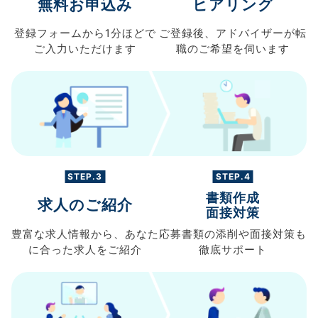
無料お申込み
ヒアリング
登録フォームから
1分ほどで
ご登録後、
アドバイザーが転
ご入力
いただけます
職の
ご希望を伺います
STEP.3
STEP.4
書類作成
求人のご紹介
面接対策
豊富な求人情報から、
あなた
応募書類の
添削や面接対策も
に合った求人を
ご紹介
徹底サポート