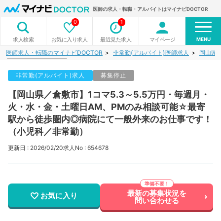
医師の求人・転職・アルバイトはマイナビDOCTOR
0
1
MENU
お気に入り求人
最近見た求人
マイページ
求人検索
医師求人・転職のマイナビDOCTOR
非常勤(アルバイト)医師求人
岡山県
非常勤(アルバイト)求人
募集停止
【岡山県／倉敷市】1コマ5.3～5.5万円・毎週月・
火・水・金・土曜日AM、PMのみ相談可能☆最寄
駅から徒歩圏内◎病院にて一般外来のお仕事です！
（小児科／非常勤）
更新日 : 2026/02/20
求人No : 654678
最新の募集状況を
お気に入り
問い合わせる