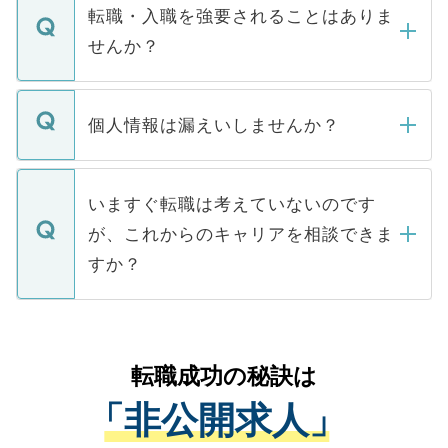
いただきますので、しばらくお待ちくださ
うち約3割は、Webサイトからご覧いただ
転職・入職を強要されることはありま
い。
けない「非公開求人」です。非公開求人は
せんか？
下記の理由によって、一般には公開してい
ません。
転職・入職を強要することは一切ありませ
ん。また、仮に応募先から内定をいただい
個人情報は漏えいしませんか？
■応募殺到を避けるため 人気のある医療機
たとしても、ご本人が納得しない限り、内
関を公にしてしまうと、応募が殺到する場
定を承諾する必要はありません。内定先へ
個人情報が漏えいすることはありませんの
合があります。 選考を効率よく行うため
の辞退の連絡はキャリアパートナーが行い
で、ご安心ください。当サイトからの登録
いますぐ転職は考えていないのです
に、医療機関が求める条件に合った人材の
ますので、ご安心ください。
などで収集したご登録者様の個人情報は、
が、これからのキャリアを相談できま
みを人材紹介会社に依頼するケースが増え
ご本人のキャリアアップおよび転職活動の
ています。
すか？
支援を目的に使用いたします。お預かりし
ているすべての個人データはご本人の許可
お気軽にご相談ください。先生専任のキャ
なく、医療機関側に開示したり、第三者に
リアパートナーが将来のご希望などをおう
提供することは一切ありません。また弊社
かがいして、現在の医療機関の状況や紹介
転職成功の秘訣は
は、個人情報の取り扱いについての厳密な
経験をまじえながら、適切なアドバイスを
管理基準を満たした事業者のみに付与され
「非公開求人」
させていただきます。すぐにご転職をされ
る、プライバシーマークを取得済みです。
ない方には、長期的なサポートが可能です