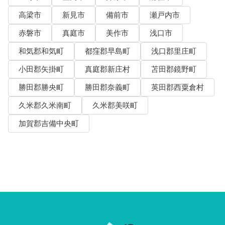
高梁市
新見市
備前市
瀬戸内市
赤磐市
真庭市
美作市
浅口市
和気郡和気町
都窪郡早島町
浅口郡里庄町
小田郡矢掛町
真庭郡新庄村
苫田郡鏡野町
勝田郡勝央町
勝田郡奈義町
英田郡西粟倉村
久米郡久米南町
久米郡美咲町
加賀郡吉備中央町