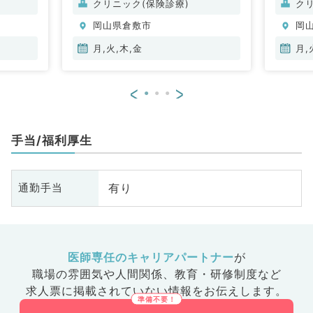
クリニック(保険診療)
ク
岡山県倉敷市
岡
月,火,木,金
月,
<
>
手当/福利厚生
有り
通勤手当
医師専任のキャリアパートナー
が
職場の雰囲気や人間関係、
教育・研修制度など
求人票に掲載されていない情報をお伝えします。