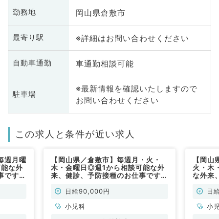
岡山県倉敷市
勤務地
※詳細はお問い合わせください
最寄り駅
車通勤相談可能
自動車通勤
※最新情報を確認いたしますので
駐車場
お問い合わせください
この求人と条件が近い求人
毎週月曜
【岡山県／倉敷市】毎週月・火・
【岡山
可能な外
木・金曜日◎週1から相談可能な外
火・木
事です
来、健診、予防接種のお仕事です
な外来
（小児科／非常勤）
す（小
日給90,000円
日給
小児科
小