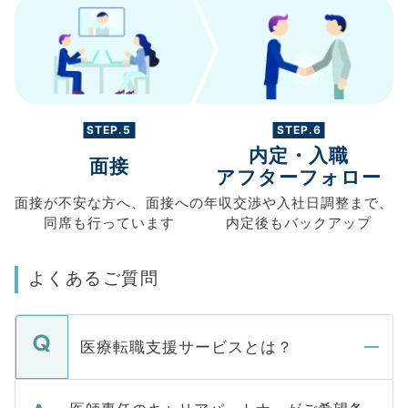
STEP.5
STEP.6
内定・入職
面接
アフターフォロー
面接が不安な方へ、
面接への
年収交渉や
入社日調整まで、
同席も
行っています
内定後もバックアップ
よくあるご質問
医療転職支援サービスとは？