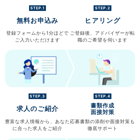
STEP.1
STEP.2
無料お申込み
ヒアリング
登録フォームから
1分ほどで
ご登録後、
アドバイザーが転
ご入力
いただけます
職の
ご希望を伺います
STEP.3
STEP.4
書類作成
求人のご紹介
面接対策
豊富な求人情報から、
あなた
応募書類の
添削や面接対策も
に合った求人を
ご紹介
徹底サポート