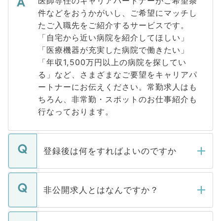
医師専任のキャリアパートナーがご希望条
件などをおうかがいし、ご希望にマッチし
たご入職先をご紹介するサービスです。
「自宅から近い病院を紹介してほしい」
「医療機器が充実した病院で働きたい」
「年収1,500万円以上の病院を探してい
る」など、さまざまなご要望をキャリアパ
ートナーにお伝えください。常勤求人はも
ちろん、非常勤・スポットのお仕事紹介も
行なっております。
登録後は何をすればよいのですか
ご登録いただきましたら、弊社担当者がご
登録内容を確認し、その後メールもしくは
非公開求人とはなんですか？
お電話にて次のステップのご案内をいたし
ます。通常、5営業日以内にはご連絡をせて
マイナビDOCTORで取り扱っている求人の