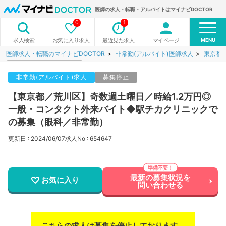
医師の求人・転職・アルバイトはマイナビDOCTOR
0
1
MENU
お気に入り求人
最近見た求人
マイページ
求人検索
医師求人・転職のマイナビDOCTOR
非常勤(アルバイト)医師求人
東京都
非常勤(アルバイト)求人
募集停止
【東京都／荒川区】奇数週土曜日／時給1.2万円◎
一般・コンタクト外来バイト◆駅チカクリニックで
の募集（眼科／非常勤）
更新日 : 2024/06/07
求人No : 654647
最新の募集状況を
お気に入り
問い合わせる
こちらの求人は募集を停止しております。