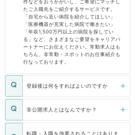
件などをおうかがいし、ご希望にマッチし
たご入職先をご紹介するサービスです。
「自宅から近い病院を紹介してほしい」
「医療機器が充実した病院で働きたい」
「年収1,500万円以上の病院を探してい
る」など、さまざまなご要望をキャリアパ
ートナーにお伝えください。常勤求人はも
ちろん、非常勤・スポットのお仕事紹介も
行なっております。
登録後は何をすればよいのですか
ご登録いただきましたら、弊社担当者がご
登録内容を確認し、その後メールもしくは
非公開求人とはなんですか？
お電話にて次のステップのご案内をいたし
ます。通常、5営業日以内にはご連絡をせて
マイナビDOCTORで取り扱っている求人の
いただきますので、しばらくお待ちくださ
うち約3割は、Webサイトからご覧いただ
転職・入職を強要されることはありま