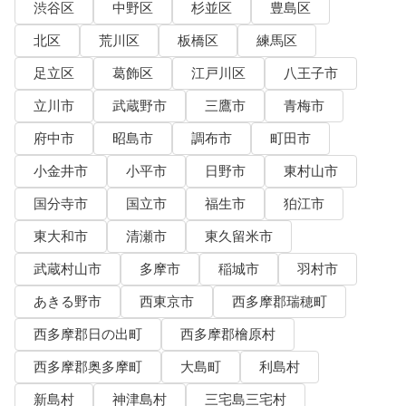
渋谷区
中野区
杉並区
豊島区
北区
荒川区
板橋区
練馬区
足立区
葛飾区
江戸川区
八王子市
立川市
武蔵野市
三鷹市
青梅市
府中市
昭島市
調布市
町田市
小金井市
小平市
日野市
東村山市
国分寺市
国立市
福生市
狛江市
東大和市
清瀬市
東久留米市
武蔵村山市
多摩市
稲城市
羽村市
あきる野市
西東京市
西多摩郡瑞穂町
西多摩郡日の出町
西多摩郡檜原村
西多摩郡奥多摩町
大島町
利島村
新島村
神津島村
三宅島三宅村