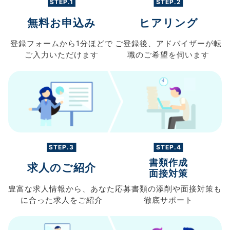
STEP.1
STEP.2
無料お申込み
ヒアリング
登録フォームから
1分ほどで
ご登録後、
アドバイザーが転
ご入力
いただけます
職の
ご希望を伺います
STEP.3
STEP.4
書類作成
求人のご紹介
面接対策
豊富な求人情報から、
あなた
応募書類の
添削や面接対策も
に合った求人を
ご紹介
徹底サポート