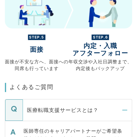
STEP.5
STEP.6
内定・入職
面接
アフターフォロー
面接が不安な方へ、
面接への
年収交渉や
入社日調整まで、
同席も
行っています
内定後もバックアップ
よくあるご質問
医療転職支援サービスとは？
医師専任のキャリアパートナーがご希望条