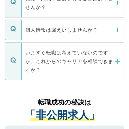
い。
けない「非公開求人」です。非公開求人は
せんか？
下記の理由によって、一般には公開してい
ません。
転職・入職を強要することは一切ありませ
ん。また、仮に応募先から内定をいただい
個人情報は漏えいしませんか？
■応募殺到を避けるため 人気のある医療機
たとしても、ご本人が納得しない限り、内
関を公にしてしまうと、応募が殺到する場
定を承諾する必要はありません。内定先へ
個人情報が漏えいすることはありませんの
合があります。 選考を効率よく行うため
の辞退の連絡はキャリアパートナーが行い
で、ご安心ください。当サイトからの登録
いますぐ転職は考えていないのです
に、医療機関が求める条件に合った人材の
ますので、ご安心ください。
などで収集したご登録者様の個人情報は、
が、これからのキャリアを相談できま
みを人材紹介会社に依頼するケースが増え
ご本人のキャリアアップおよび転職活動の
ています。
すか？
支援を目的に使用いたします。お預かりし
ているすべての個人データはご本人の許可
お気軽にご相談ください。先生専任のキャ
なく、医療機関側に開示したり、第三者に
リアパートナーが将来のご希望などをおう
提供することは一切ありません。また弊社
かがいして、現在の医療機関の状況や紹介
転職成功の秘訣は
は、個人情報の取り扱いについての厳密な
経験をまじえながら、適切なアドバイスを
管理基準を満たした事業者のみに付与され
「非公開求人」
させていただきます。すぐにご転職をされ
る、プライバシーマークを取得済みです。
ない方には、長期的なサポートが可能です
ご登録いただいた個人情報は、SSL（デー
ので、まずはご登録ください。