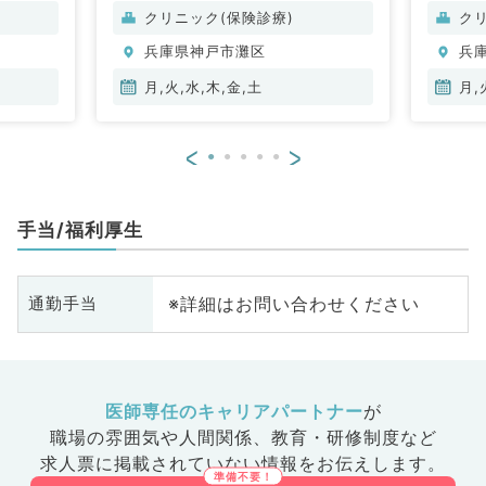
クリニック(保険診療)
ク
兵庫県神戸市灘区
兵
月,火,水,木,金,土
月,
<
>
手当/福利厚生
※詳細はお問い合わせください
通勤手当
医師専任のキャリアパートナー
が
職場の雰囲気や人間関係、
教育・研修制度など
求人票に掲載されていない情報をお伝えします。