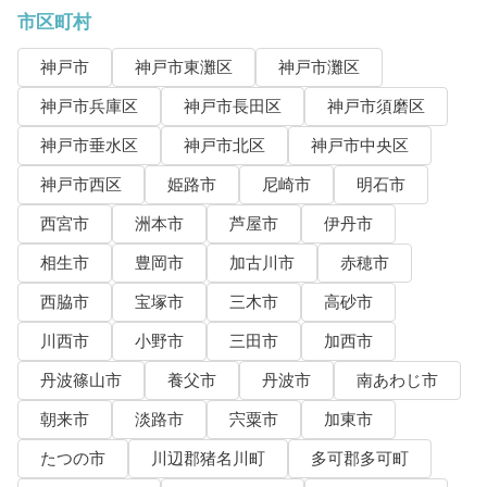
市区町村
神戸市
神戸市東灘区
神戸市灘区
神戸市兵庫区
神戸市長田区
神戸市須磨区
神戸市垂水区
神戸市北区
神戸市中央区
神戸市西区
姫路市
尼崎市
明石市
西宮市
洲本市
芦屋市
伊丹市
相生市
豊岡市
加古川市
赤穂市
西脇市
宝塚市
三木市
高砂市
川西市
小野市
三田市
加西市
丹波篠山市
養父市
丹波市
南あわじ市
朝来市
淡路市
宍粟市
加東市
たつの市
川辺郡猪名川町
多可郡多可町