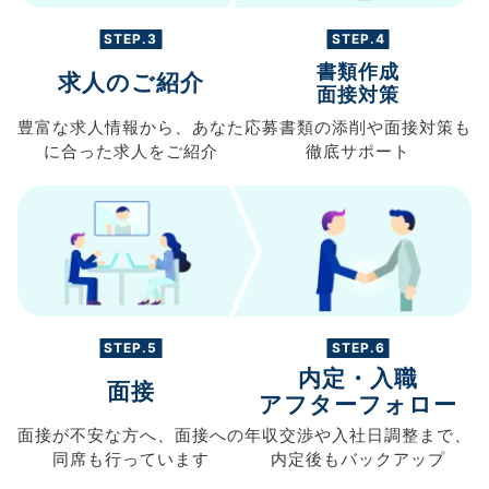
STEP.3
STEP.4
書類作成
求人のご紹介
面接対策
豊富な求人情報から、
あなた
応募書類の
添削や面接対策も
に合った求人を
ご紹介
徹底サポート
STEP.5
STEP.6
内定・入職
面接
アフターフォロー
面接が不安な方へ、
面接への
年収交渉や
入社日調整まで、
同席も
行っています
内定後もバックアップ