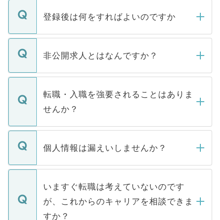
登録後は何をすればよいのですか
ご登録いただきましたら、弊社担当者がご
登録内容を確認し、その後メールもしくは
非公開求人とはなんですか？
お電話にて次のステップのご案内をいたし
ます。通常、5営業日以内にはご連絡をせて
マイナビDOCTORで取り扱っている求人の
いただきますので、しばらくお待ちくださ
うち約3割は、Webサイトからご覧いただ
転職・入職を強要されることはありま
い。
けない「非公開求人」です。非公開求人は
せんか？
下記の理由によって、一般には公開してい
ません。
転職・入職を強要することは一切ありませ
ん。また、仮に応募先から内定をいただい
個人情報は漏えいしませんか？
■応募殺到を避けるため 人気のある医療機
たとしても、ご本人が納得しない限り、内
関を公にしてしまうと、応募が殺到する場
定を承諾する必要はありません。内定先へ
個人情報が漏えいすることはありませんの
合があります。 選考を効率よく行うため
の辞退の連絡はキャリアパートナーが行い
で、ご安心ください。当サイトからの登録
いますぐ転職は考えていないのです
に、医療機関が求める条件に合った人材の
ますので、ご安心ください。
などで収集したご登録者様の個人情報は、
が、これからのキャリアを相談できま
みを人材紹介会社に依頼するケースが増え
ご本人のキャリアアップおよび転職活動の
ています。
すか？