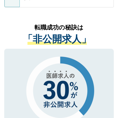
支援を目的に使用いたします。お預かりし
ているすべての個人データはご本人の許可
お気軽にご相談ください。先生専任のキャ
なく、医療機関側に開示したり、第三者に
リアパートナーが将来のご希望などをおう
提供することは一切ありません。また弊社
かがいして、現在の医療機関の状況や紹介
転職成功の秘訣は
は、個人情報の取り扱いについての厳密な
経験をまじえながら、適切なアドバイスを
管理基準を満たした事業者のみに付与され
「非公開求人」
させていただきます。すぐにご転職をされ
る、プライバシーマークを取得済みです。
ない方には、長期的なサポートが可能です
ご登録いただいた個人情報は、SSL（デー
ので、まずはご登録ください。
タ暗号化）によって保護されていますの
で、機密保持に関してもご安心ください。