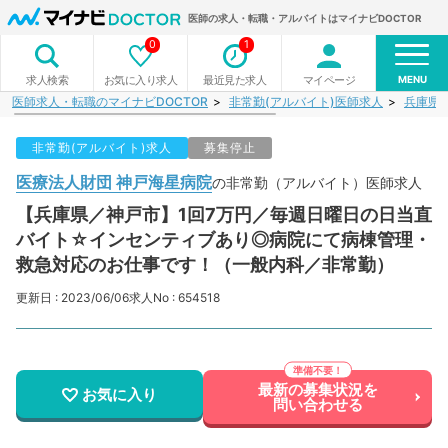
医師の求人・転職・アルバイトはマイナビDOCTOR
0
1
MENU
お気に入り求人
最近見た求人
マイページ
求人検索
医師求人・転職のマイナビDOCTOR
非常勤(アルバイト)医師求人
兵庫県
非常勤(アルバイト)求人
募集停止
医療法人財団 神戸海星病院
の非常勤（アルバイト）医師求人
【兵庫県／神戸市】1回7万円／毎週日曜日の日当直
バイト☆インセンティブあり◎病院にて病棟管理・
救急対応のお仕事です！（一般内科／非常勤）
更新日 : 2023/06/06
求人No : 654518
最新の募集状況を
お気に入り
問い合わせる