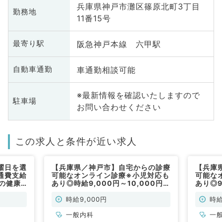
兵庫県神戸市灘区篠原北町3丁目
勤務地
11番15号
阪急神戸本線 六甲駅
最寄り駅
車通勤相談可能
自動車通勤
※最新情報を確認いたしますので
駐車場
お問い合わせください
この求人と条件が近い求人
曜日を選
【兵庫県／神戸市】自宅からの診療
【兵庫
通費支給
可能なオンライン診療※小児対応も
可能な
者の健康
あり◎時給9,000円～10,000円／
あり◎9
科／非常
午前9～12時のみのアルバイトです
17:00
★（一般内科／非常勤）
10,0
時給9,000円
時給
般内科
一般内科
一