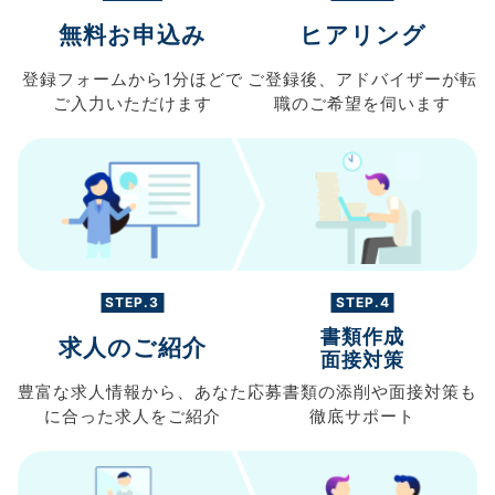
無料お申込み
ヒアリング
登録フォームから
1分ほどで
ご登録後、
アドバイザーが転
ご入力
いただけます
職の
ご希望を伺います
STEP.3
STEP.4
書類作成
求人のご紹介
面接対策
豊富な求人情報から、
あなた
応募書類の
添削や面接対策も
に合った求人を
ご紹介
徹底サポート