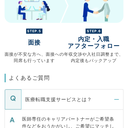
STEP.5
STEP.6
内定・入職
面接
アフターフォロー
面接が不安な方へ、
面接への
年収交渉や
入社日調整まで、
同席も
行っています
内定後もバックアップ
よくあるご質問
医療転職支援サービスとは？
医師専任のキャリアパートナーがご希望条
件などをおうかがいし、ご希望にマッチし