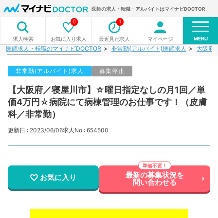
医師の求人・転職・アルバイトはマイナビDOCTOR
0
1
MENU
お気に入り求人
最近見た求人
マイページ
求人検索
医師求人・転職のマイナビDOCTOR
非常勤(アルバイト)医師求人
大阪府
非常勤(アルバイト)求人
募集停止
【大阪府／寝屋川市】☆曜日指定なしの月1回／単
価4万円☆病院にて病棟管理のお仕事です！（皮膚
科／非常勤）
更新日 : 2023/06/06
求人No : 654500
最新の募集状況を
お気に入り
問い合わせる