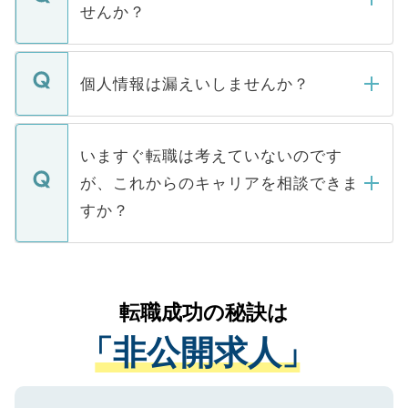
けない「非公開求人」です。非公開求人は
せんか？
下記の理由によって、一般には公開してい
ません。
転職・入職を強要することは一切ありませ
ん。また、仮に応募先から内定をいただい
個人情報は漏えいしませんか？
■応募殺到を避けるため 人気のある医療機
たとしても、ご本人が納得しない限り、内
関を公にしてしまうと、応募が殺到する場
定を承諾する必要はありません。内定先へ
個人情報が漏えいすることはありませんの
合があります。 選考を効率よく行うため
の辞退の連絡はキャリアパートナーが行い
で、ご安心ください。当サイトからの登録
いますぐ転職は考えていないのです
に、医療機関が求める条件に合った人材の
ますので、ご安心ください。
などで収集したご登録者様の個人情報は、
が、これからのキャリアを相談できま
みを人材紹介会社に依頼するケースが増え
ご本人のキャリアアップおよび転職活動の
ています。
すか？
支援を目的に使用いたします。お預かりし
ているすべての個人データはご本人の許可
お気軽にご相談ください。先生専任のキャ
なく、医療機関側に開示したり、第三者に
リアパートナーが将来のご希望などをおう
提供することは一切ありません。また弊社
かがいして、現在の医療機関の状況や紹介
転職成功の秘訣は
は、個人情報の取り扱いについての厳密な
経験をまじえながら、適切なアドバイスを
管理基準を満たした事業者のみに付与され
「非公開求人」
させていただきます。すぐにご転職をされ
る、プライバシーマークを取得済みです。
ない方には、長期的なサポートが可能です
ご登録いただいた個人情報は、SSL（デー
ので、まずはご登録ください。
タ暗号化）によって保護されていますの