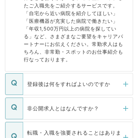
たご入職先をご紹介するサービスです。
「自宅から近い病院を紹介してほしい」
「医療機器が充実した病院で働きたい」
「年収1,500万円以上の病院を探してい
る」など、さまざまなご要望をキャリアパ
ートナーにお伝えください。常勤求人はも
ちろん、非常勤・スポットのお仕事紹介も
行なっております。
登録後は何をすればよいのですか
ご登録いただきましたら、弊社担当者がご
登録内容を確認し、その後メールもしくは
非公開求人とはなんですか？
お電話にて次のステップのご案内をいたし
ます。通常、5営業日以内にはご連絡をせて
マイナビDOCTORで取り扱っている求人の
いただきますので、しばらくお待ちくださ
うち約3割は、Webサイトからご覧いただ
転職・入職を強要されることはありま
い。