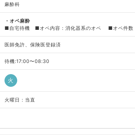
麻酔科
オペ麻酔
■自宅待機 ■オペ内容：消化器系のオペ ■オペ件数：
医師免許、保険医登録済
待機:17:00〜08:30
火
火曜日 : 当直