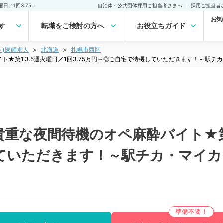
【北海道／札幌市西区】貴重な夜間待機のオペ麻酔バイト★第1.3.5週火曜日／1回3.75万円～◎ご自宅で待機していただきます！～駅チカ・マイカー通勤可能～（麻酔科／非常勤）非常勤(アルバイト)の求人｜医師の求人・転職・アルバイトは【マイナビDOCTOR】
自治体・公共団体採用ご担当者さまへ
採用ご担当者
お気
す
転職をご検討の方へ
お役立ちガイド
ト)医師求人
北海道
札幌市西区
★第1.3.5週火曜日／1回3.75万円～◎ご自宅で待機していただきます！～駅
な夜間待機のオペ麻酔バイト★第1.3
ていただきます！～駅チカ・マイカ