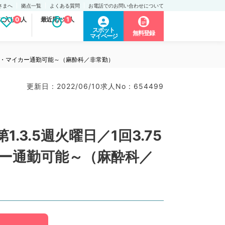
さまへ
拠点一覧
よくある質問
お電話でのお問い合わせについて
に入り求人
0
最近見た求人
1
スポット
無料登録
マイページ
チカ・マイカー通勤可能～（麻酔科／非常勤）
更新日 : 2022/06/10
求人No : 654499
.5週火曜日／1回3.75
ー通勤可能～（麻酔科／